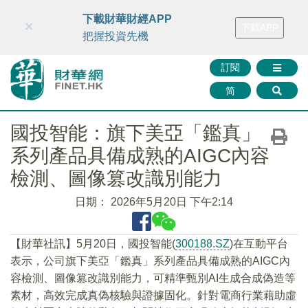
財華智庫網
FINTV
FINMETA
財華證券
媒體矩陣
下載財華財經APP
×
下載APP
智庫沙龍
聯絡我們
把握投資先機
訂閱
简
國投智能：旗下美亞「鑑真」
系列產品具備成熟的AIGC內容
檢測、圖像篡改識別能力
日期：
2026年5月20日 下午2:14
【財華社訊】5月20日，國投智能(
300188.SZ
)在互動平台
表示，公司旗下美亞「鑑真」系列產品具備成熟的AIGC內
容檢測、圖像篡改識別能力，可精準甄別AI生成合成偽造等
素材，高效完成真偽核驗與證據固化。針對電商行業藉助虛