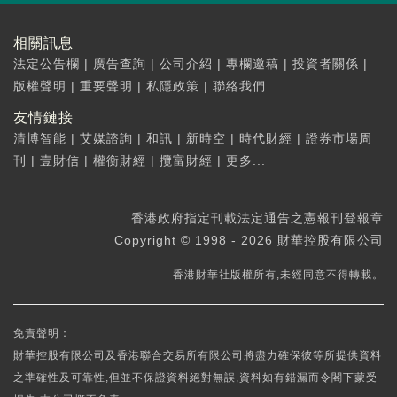
相關訊息
法定公告欄
|
廣告查詢
|
公司介紹
|
專欄邀稿
|
投資者關係
|
版權聲明
|
重要聲明
|
私隱政策
|
聯絡我們
友情鏈接
清博智能
|
艾媒諮詢
|
和訊
|
新時空
|
時代財經
|
證券市場周
刊
|
壹財信
|
權衡財經
|
攬富財經
|
更多...
香港政府指定刊載法定通告之憲報刊登報章
Copyright © 1998 - 2026 財華控股有限公司
香港財華社版權所有,未經同意不得轉載。
免責聲明：
財華控股有限公司及香港聯合交易所有限公司將盡力確保彼等所提供資料
之準確性及可靠性,但並不保證資料絕對無誤,資料如有錯漏而令閣下蒙受