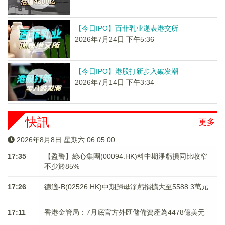
【今日IPO】百菲乳业递表港交所
2026年7月24日 下午5:36
【今日IPO】港股打新步入破发潮
2026年7月14日 下午3:34
快訊
更多
2026年8月8日 星期六 06:05:00
17:35
【盈警】綠心集團(00094.HK)料中期淨虧損同比收窄
不少於85%
17:26
德適-B(02526.HK)中期歸母淨虧損擴大至5588.3萬元
17:11
香港金管局：7月底官方外匯儲備資產為4478億美元