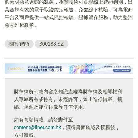
假素材惡意索賠的亂象，相關技術可實現線上智能判別，出
具合規有效的電子取證鑑定報告，免去線下核驗，可為電商
平台及商戶提供一站式風控核驗、證據留存服務，助力整治
惡意維權亂象。
國投智能
300188.SZ
財華網所刊載內容之知識產權為財華網及相關權利
人專屬所有或持有。未經許可，禁止進行轉載、摘
編、複製及建立鏡像等任何使用。
如有意願轉載，請發郵件至
content@finet.com.hk
，獲得書面確認及授權後，
方可轉載。