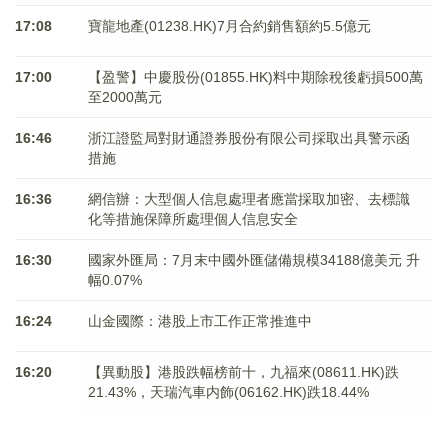
17:08
寶龍地產(01238.HK)7月合約銷售額約5.5億元
17:00
【盈警】中慶股份(01855.HK)料中期除稅後虧損500萬
至2000萬元
16:46
浙江證監局對財通證券股份有限公司採取出具警示函
措施
16:36
網信辦：大型個人信息處理者應當採取加密、去標識
化等措施保障所處理個人信息安全
16:30
國家外匯局：7月末中國外匯儲備規模34188億美元 升
幅0.07%
16:24
山金國際：港股上市工作正常推進中
16:20
【異動股】港股跌幅榜前十，九福來(08611.HK)跌
21.43%，天瑞汽車内飾(06162.HK)跌18.44%