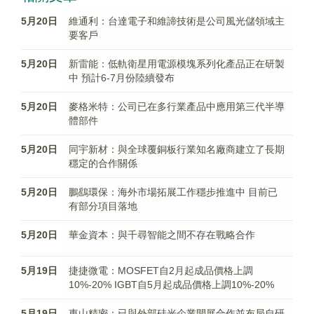
5月20日
維通利：台達電子和維諦技術是公司風光儲領域主
要客戶
5月20日
新雷能：低軌衛星用電源模塊系列化產品正在研製
中 預計6-7月份陸續發布
5月20日
麥格米特：公司已在多行業產品中應用第三代半導
體部件
5月20日
同宇新材：與全球覆銅板行業知名廠商建立了長期
穩定的合作關係
5月20日
鵬鷂環保：海外市場拓展工作穩步推進中 目前已
有部分項目落地
5月20日
華金資本：與千尋智能之間不存在戰略合作
5月19日
捷捷微電：MOSFET自2月起成品價格上調
10%-20% IGBT自5月起成品價格上調10%-20%
5月19日
東山精密：已與外部硅光企業開展合作並布局自研