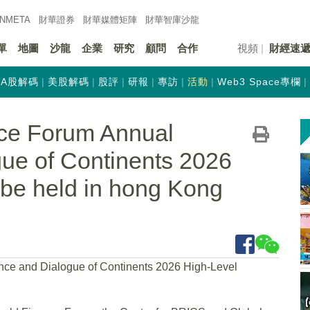
INMETA
財華證券
財華
媒體矩陣
財華
智庫沙龍
單
地圖
沙龍
企業
研究
顧問
合作
視頻
財經速
A股解碼
美股解碼
股評
研報
專訪
活動
Web3 Space專欄
nce Forum Annual
ue of Continents 2026
 be held in hong Kong
ce and Dialogue of Continents 2026 High-Level