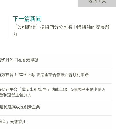
返回上頁
下一篇新聞
【公司調研】從海南分公司看中國海油的發展潛
力
5月21日在香港舉辦
有效投資！2026上海·香港產業合作推介會順利舉辦
資促進平台「我要出租/出售」功能上線，3個園區主動申請入
發和運營主體加入
多維度甄選高成長創新企業
強音」奏響香江