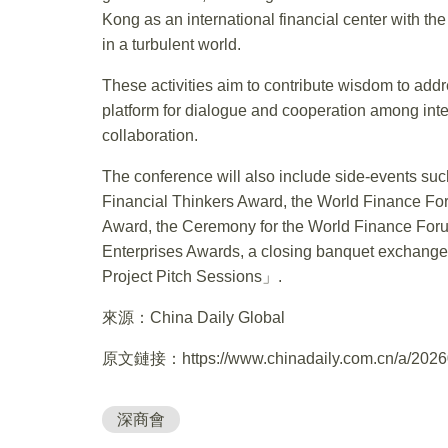
Kong as an international financial center with the
in a turbulent world.
These activities aim to contribute wisdom to addr
platform for dialogue and cooperation among inter
collaboration.
The conference will also include side-events su
Financial Thinkers Award, the World Finance For
Award, the Ceremony for the World Finance Foru
Enterprises Awards, a closing banquet excha
Project Pitch Sessions」.
來源：China Daily Global
原文鏈接：https://www.chinadaily.com.cn/a/2026
深商會