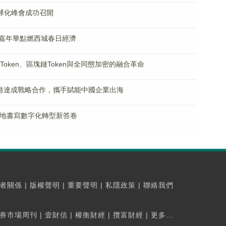
全球化峰會成功召開
嘉年華點燃西城春日經濟
Token、區塊鏈Token與全同態加密的融合革命
香港達成戰略合作，攜手賦能中國企業出海
產力落地書寫數字化轉型新答卷
者關係
|
版權聲明
|
重要聲明
|
私隱政策
|
聯絡我們
券市場周刊
|
壹財信
|
權衡財經
|
攬富財經
|
更多...