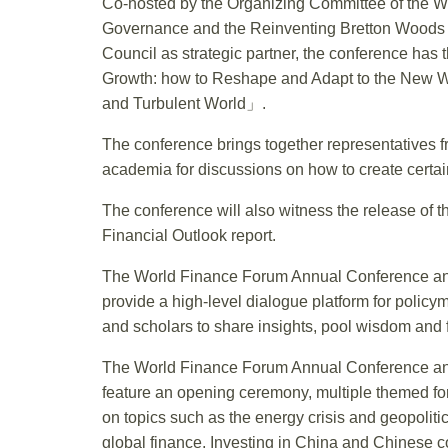
Co-hosted by the Organizing Committee of the W
Governance and the Reinventing Bretton Woods 
Council as strategic partner, the conference has
Growth: how to Reshape and Adapt to the New W
and Turbulent World」.
The conference brings together representatives 
academia for discussions on how to create certain
The conference will also witness the release o
Financial Outlook report.
The World Finance Forum Annual Conference and
provide a high-level dialogue platform for policym
and scholars to share insights, pool wisdom and 
The World Finance Forum Annual Conference and
feature an opening ceremony, multiple themed fo
on topics such as the energy crisis and geopoliti
global finance, Investing in China and Chinese 