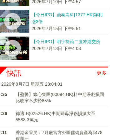
2026年7月10日 下午4:57
【今日IPO】鼎泰高科[1377.HK]净利
涨3倍
2026年7月15日 下午5:51
【今日IPO】明宇制药二度冲港交所
2026年7月13日 下午4:08
快訊
更多
2026年8月7日 星期五 23:04:02
7:35
【盈警】綠心集團(00094.HK)料中期淨虧損同
比收窄不少於85%
7:26
德適-B(02526.HK)中期歸母淨虧損擴大至
5588.3萬元
7:11
香港金管局：7月底官方外匯儲備資產為4478
億美元