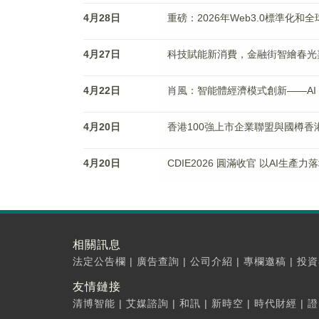
4月28日
重磅：2026年Web3.0標準化和
4月27日
科技賦能新消費，金融街智繪春光
4月22日
肖風：智能體經濟模式創新——AI 
4月20日
香港100強上市企業聯盟與國樽
4月20日
CDIE2026 圓滿收官 以AI生
相關訊息
法定公告欄
|
廣告查詢
|
公司介紹
|
專欄邀稿
|
投資
友情鏈接
清博智能
|
艾媒諮詢
|
和訊
|
新時空
|
時代財經
|
證