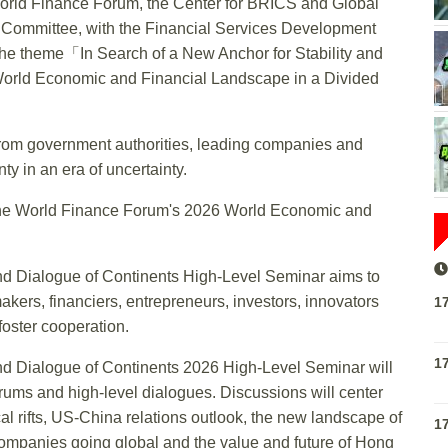
orld Finance Forum, the Center for BRICS and Global
Committee, with the Financial Services Development
 the theme「In Search of a New Anchor for Stability and
orld Economic and Financial Landscape in a Divided
from government authorities, leading companies and
ty in an era of uncertainty.
f the World Finance Forum's 2026 World Economic and
 Dialogue of Continents High-Level Seminar aims to
akers, financiers, entrepreneurs, investors, innovators
1
foster cooperation.
1
 Dialogue of Continents 2026 High-Level Seminar will
rums and high-level dialogues. Discussions will center
cal rifts, US-China relations outlook, the new landscape of
1
companies going global and the value and future of Hong