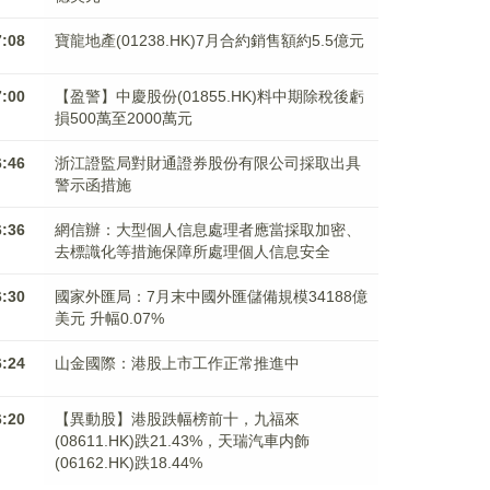
7:08
寶龍地產(01238.HK)7月合約銷售額約5.5億元
7:00
【盈警】中慶股份(01855.HK)料中期除稅後虧
損500萬至2000萬元
6:46
浙江證監局對財通證券股份有限公司採取出具
警示函措施
6:36
網信辦：大型個人信息處理者應當採取加密、
去標識化等措施保障所處理個人信息安全
6:30
國家外匯局：7月末中國外匯儲備規模34188億
美元 升幅0.07%
6:24
山金國際：港股上市工作正常推進中
6:20
【異動股】港股跌幅榜前十，九福來
(08611.HK)跌21.43%，天瑞汽車内飾
(06162.HK)跌18.44%