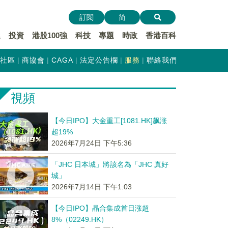
訂閱
简
遞
投資
港股100強
科技
專題
時政
香港百科
社區
商協會
CAGA
法定公告欄
服務
聯絡我們
視頻
【今日IPO】大金重工[1081.HK]飙涨
超19%
2026年7月24日 下午5:36
「JHC 日本城」將該名為「JHC 真好
城」
2026年7月14日 下午1:03
【今日IPO】晶合集成首日涨超
8%（02249.HK）