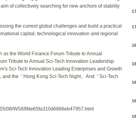
 aim of collectively searching for new anchors of stability
1
essing the current global challenges and build a practical
1
national capital, technological innovation and regional
1
ch as the World Finance Forum Tribute to Annual
um Tribute to Annual Sci-Tech Innovation Leadership
1
m's Sci-Tech Innovation Leading Enterprises and Growth
nge, and the「Hong Kong Sci-Tech Night」And「Sci-Tech
1
1
05/08/WS69fde65fa310d6866eb47957.html
1