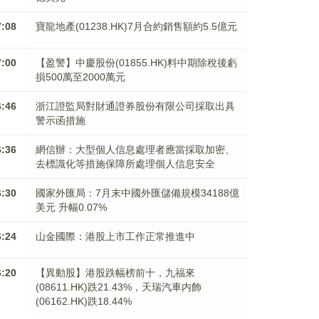
7:08
寶龍地產(01238.HK)7月合約銷售額約5.5億元
7:00
【盈警】中慶股份(01855.HK)料中期除稅後虧
損500萬至2000萬元
6:46
浙江證監局對財通證券股份有限公司採取出具
警示函措施
6:36
網信辦：大型個人信息處理者應當採取加密、
去標識化等措施保障所處理個人信息安全
6:30
國家外匯局：7月末中國外匯儲備規模34188億
美元 升幅0.07%
6:24
山金國際：港股上市工作正常推進中
6:20
【異動股】港股跌幅榜前十，九福來
(08611.HK)跌21.43%，天瑞汽車内飾
(06162.HK)跌18.44%