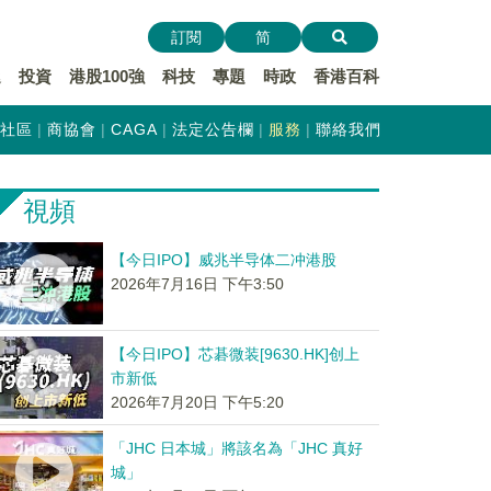
訂閱
简
遞
投資
港股100強
科技
專題
時政
香港百科
社區
商協會
CAGA
法定公告欄
服務
聯絡我們
視頻
【今日IPO】威兆半导体二冲港股
2026年7月16日 下午3:50
【今日IPO】芯碁微装[9630.HK]创上
市新低
2026年7月20日 下午5:20
「JHC 日本城」將該名為「JHC 真好
城」