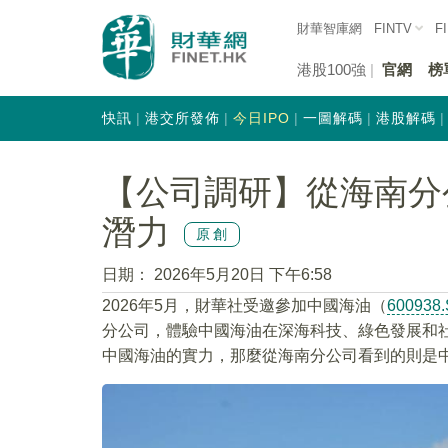
財華智庫網
FINTV
F
港股100強
官網
榜
快訊
港交所發佈
今日IPO
一圖解碼
港股解碼
【公司調研】從海南分
潛力
原創
日期：
2026年5月20日 下午6:58
2026年5月，財華社受邀參加中國海油（
600938
分公司，體驗中國海油在深海科技、綠色發展和
中國海油的實力，那麼從海南分公司看到的則是