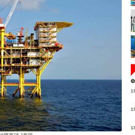
1
1
1