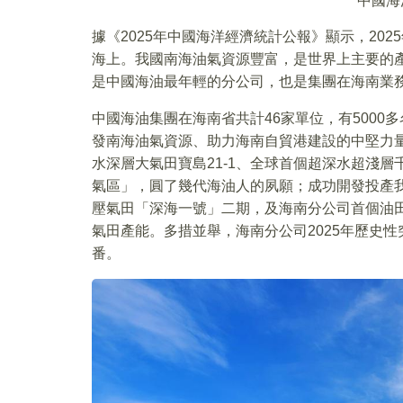
中國海
據《2025年中國海洋經濟統計公報》顯示，20
海上。我國南海油氣資源豐富，是世界上主要的產
是中國海油最年輕的分公司，也是集團在海南業
中國海油集團在海南省共計46家單位，有5000
發南海油氣資源、助力海南自貿港建設的中堅力
水深層大氣田寶島21-1、全球首個超深水超淺層千
氣區」，圓了幾代海油人的夙願；成功開發投產
壓氣田「深海一號」二期，及海南分公司首個油田文
氣田產能。多措並舉，海南分公司2025年歷史性
番。