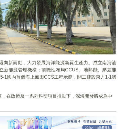
還向新而動，大力發展海洋能源新質生產力。成立南海油
立新能源管理機構；前瞻性布局CCUS、地熱能、壓差能
-1國內首個海上氣田CCS工程示範，開工建設東方1-1我
值，在政策及一系列科研項目推動下，深海開發將成為中