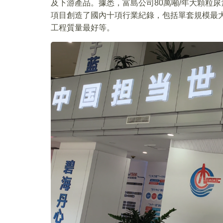
及下游產品。據悉，富島公司80萬噸/年大顆粒
項目創造了國內十項行業紀錄，包括單套規模最
工程質量最好等。