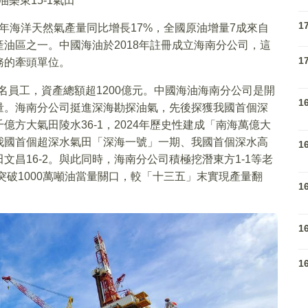
油樂東15-1氣田
1
25年海洋天然氣產量同比增長17%，全國原油增量7成來自
油區之一。中國海油於2018年註冊成立海南分公司，這
1
務的牽頭單位。
多名員工，資產總額超1200億元。中國海油海南分公司是開
1
量。海南分公司挺進深海勘探油氣，先後探獲我國首個深
億方大氣田陵水36-1，2024年歷史性建成「南海萬億大
我國首個超深水氣田「深海一號」一期、我國首個深水高
1
昌16-2。與此同時，海南分公司積極挖潛東方1-1等老
突破1000萬噸油當量關口，較「十三五」末實現產量翻
1
1
1