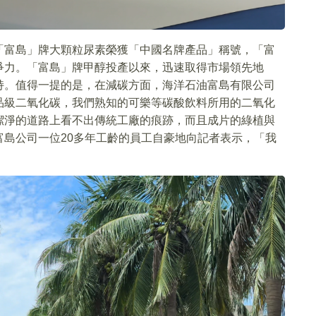
「富島」牌大顆粒尿素榮獲「中國名牌產品」稱號，「富
爭力。「富島」牌甲醇投產以來，迅速取得市場領先地
持。值得一提的是，在減碳方面，海洋石油富島有限公司
品級二氧化碳，我們熟知的可樂等碳酸飲料所用的二氧化
潔淨的道路上看不出傳統工廠的痕跡，而且成片的綠植與
島公司一位20多年工齡的員工自豪地向記者表示，「我