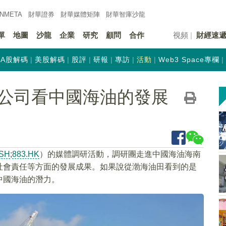
INMETA
財華證券
財華
媒體矩陣
財華
智庫沙龍
單
地圖
沙龍
企業
研究
顧問
合作
視頻
財經速
A股解碼
美股解碼
股評
研報
專訪
活動
Web3 Space專欄
公司看中國海油的發展
.SH
;
883.HK
）的媒體調研活動，調研團走進中國海油海南
社會責任等方面的發展成果。如果說從渤海油田看到的是
中國海油的潛力。