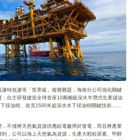
低滲特低滲等「世界級」複雜難題，海南分公司強化關鍵
：自主研發建造全球首座10萬噸級深水半潛式生產儲油
下採油樹、攻克1500米超深水水下採油樹關鍵技術……
勢，不僅將天然氣資源供應給電廠用於發電，而且將產業
解到，公司以海上天然氣為資源，生產大顆粒尿素、甲醇