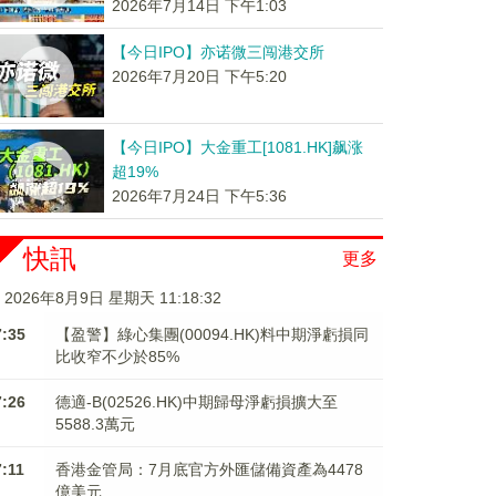
2026年7月14日 下午1:03
【今日IPO】亦诺微三闯港交所
2026年7月20日 下午5:20
【今日IPO】大金重工[1081.HK]飙涨
超19%
2026年7月24日 下午5:36
快訊
更多
2026年8月9日 星期天 11:18:33
7:35
【盈警】綠心集團(00094.HK)料中期淨虧損同
比收窄不少於85%
7:26
德適-B(02526.HK)中期歸母淨虧損擴大至
5588.3萬元
7:11
香港金管局：7月底官方外匯儲備資產為4478
億美元