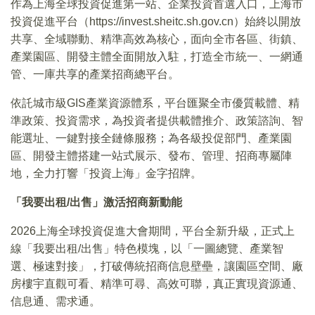
作為上海全球投資促進第一站、企業投資首選入口，上海市
投資促進平台（https://invest.sheitc.sh.gov.cn）始終以開放
共享、全域聯動、精準高效為核心，面向全市各區、街鎮、
產業園區、開發主體全面開放入駐，打造全市統一、一網通
管、一庫共享的產業招商總平台。
依託城市級GIS產業資源體系，平台匯聚全市優質載體、精
準政策、投資需求，為投資者提供載體推介、政策諮詢、智
能選址、一鍵對接全鏈條服務；為各級投促部門、產業園
區、開發主體搭建一站式展示、發布、管理、招商專屬陣
地，全力打響「投資上海」金字招牌。
「我要出租/出售」激活招商新動能
2026上海全球投資促進大會期間，平台全新升級，正式上
線「我要出租/出售」特色模塊，以「一圖總覽、產業智
選、極速對接」，打破傳統招商信息壁壘，讓園區空間、廠
房樓宇直觀可看、精準可尋、高效可聯，真正實現資源通、
信息通、需求通。