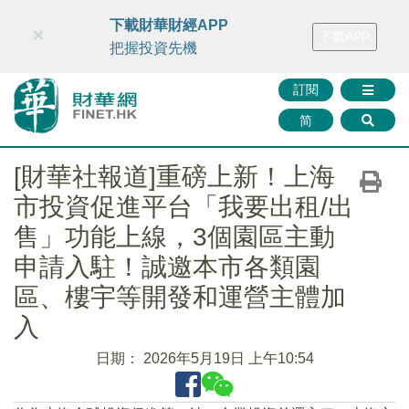
財華智庫網
FINTV
FINMETA
財華證券
媒體矩陣
下載財華財經APP
×
下載APP
智庫沙龍
聯絡我們
把握投資先機
訂閱
简
[財華社報道]重磅上新！上海
市投資促進平台「我要出租/出
售」功能上線，3個園區主動
申請入駐！誠邀本市各類園
區、樓宇等開發和運營主體加
入
日期：
2026年5月19日 上午10:54