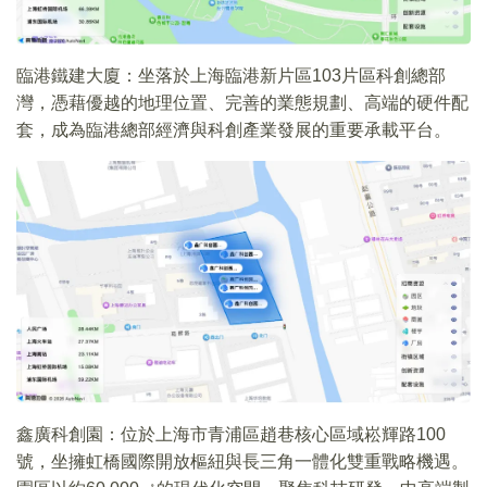
臨港鐵建大廈：坐落於上海臨港新片區103片區科創總部
灣，憑藉優越的地理位置、完善的業態規劃、高端的硬件配
套，成為臨港總部經濟與科創產業發展的重要承載平台。
鑫廣科創園：位於上海市青浦區趙巷核心區域崧輝路100
號，坐擁虹橋國際開放樞紐與長三角一體化雙重戰略機遇。