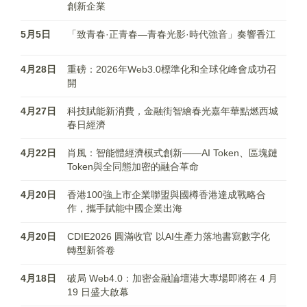
創新企業
5月5日
「致青春·正青春—青春光影·時代強音」奏響香江
4月28日
重磅：2026年Web3.0標準化和全球化峰會成功召
開
4月27日
科技賦能新消費，金融街智繪春光嘉年華點燃西城
春日經濟
4月22日
肖風：智能體經濟模式創新——AI Token、區塊鏈
Token與全同態加密的融合革命
4月20日
香港100強上市企業聯盟與國樽香港達成戰略合
作，攜手賦能中國企業出海
4月20日
CDIE2026 圓滿收官 以AI生產力落地書寫數字化
轉型新答卷
4月18日
破局 Web4.0：加密金融論壇港大專場即將在 4 月
19 日盛大啟幕