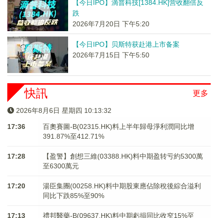
【今日IPO】滴普科技[1384.HK]营收翻倍反
跌
2026年7月20日 下午5:20
【今日IPO】贝斯特获赴港上市备案
2026年7月15日 下午5:50
快訊
更多
2026年8月6日 星期四 10:13:33
17:36
百奧賽圖-B(02315.HK)料上半年歸母淨利潤同比增
391.87%至412.71%
17:28
【盈警】創想三維(03388.HK)料中期盈转亏約5300萬
至6300萬元
17:20
湯臣集團(00258.HK)料中期股東應佔除稅後綜合溢利
同比下跌85%至90%
17:13
禮邦醫藥-B(09637.HK)料中期虧損同比收窄15%至