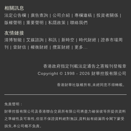
相關訊息
法定公告欄
|
廣告查詢
|
公司介紹
|
專欄邀稿
|
投資者關係
|
版權聲明
|
重要聲明
|
私隱政策
|
聯絡我們
友情鏈接
清博智能
|
艾媒諮詢
|
和訊
|
新時空
|
時代財經
|
證券市場周
刊
|
壹財信
|
權衡財經
|
攬富財經
|
更多...
香港政府指定刊載法定通告之憲報刊登報章
Copyright © 1998 - 2026 財華控股有限公司
香港財華社版權所有,未經同意不得轉載。
免責聲明：
財華控股有限公司及香港聯合交易所有限公司將盡力確保彼等所提供資料
之準確性及可靠性,但並不保證資料絕對無誤,資料如有錯漏而令閣下蒙受
損失,本公司概不負責。