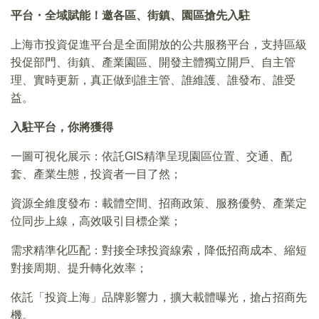
平台・全域賦能！邀各區、街鎮、園區搶先入駐
上海市投資促進平台是全面開放的公共服務平台，支持區級
投促部門、街鎮、產業園區、開發主體獨立開戶、自主管
理、實時更新，真正做到誰主管、誰維護、誰發布、誰受
益。
入駐平台，你將獲得
一圖可視化展示：依託GIS精準呈現園區位置、交通、配
套、產業生態，投資者一目了然；
資源全維度發布：載體空間、招商政策、服務優勢、產業定
位同步上線，高效吸引目標企業；
需求精準化匹配：對接全球投資線索，降低招商成本、縮短
對接周期、提升轉化效率；
依託「投資上海」品牌影響力，擴大載體曝光，搶占招商先
機。