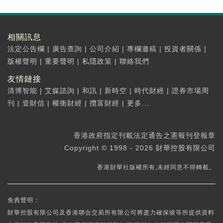
相關訊息
法定公告欄
|
廣告查詢
|
公司介紹
|
專欄邀稿
|
投資者關係
|
版權聲明
|
重要聲明
|
私隱政策
|
聯絡我們
友情鏈接
清博智能
|
艾媒諮詢
|
和訊
|
新時空
|
時代財經
|
證券市場周
刊
|
壹財信
|
權衡財經
|
攬富財經
|
更多...
香港政府指定刊載法定通告之憲報刊登報章
Copyright © 1998 - 2026 財華控股有限公司
香港財華社版權所有,未經同意不得轉載。
免責聲明：
財華控股有限公司及香港聯合交易所有限公司將盡力確保彼等所提供資料