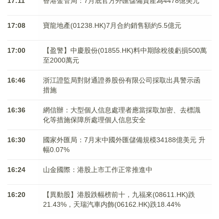
17:11
香港金管局：7月底官方外匯儲備資產為4478億美元
17:08
寶龍地產(01238.HK)7月合約銷售額約5.5億元
17:00
【盈警】中慶股份(01855.HK)料中期除稅後虧損500萬
至2000萬元
16:46
浙江證監局對財通證券股份有限公司採取出具警示函
措施
16:36
網信辦：大型個人信息處理者應當採取加密、去標識
化等措施保障所處理個人信息安全
16:30
國家外匯局：7月末中國外匯儲備規模34188億美元 升
幅0.07%
16:24
山金國際：港股上市工作正常推進中
16:20
【異動股】港股跌幅榜前十，九福來(08611.HK)跌
21.43%，天瑞汽車内飾(06162.HK)跌18.44%