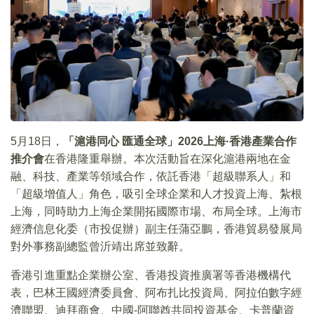
5月18日，
「滬港同心 匯通全球」2026上海·香港產業合作
推介會
在香港隆重舉辦。本次活動旨在深化滬港兩地在金
融、科技、產業等領域合作，依託香港「超級聯系人」和
「超級增值人」角色，吸引全球企業和人才投資上海、紮根
上海，同時助力上海企業開拓國際市場、布局全球。上海市
經濟信息化委（市投促辦）副主任蒲亞鵬，香港貿易發展局
對外事務副總監曾沂靖出席並致辭。
香港引進重點企業辦公室、香港投資推廣署等香港機構代
表，巴林王國經濟委員會、阿布扎比投資局、阿拉伯數字經
濟聯盟、迪拜商會、中國-阿聯酋共同投資基金、卡普蘭資