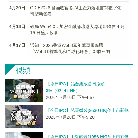
4月20日
CDIE2026 圓滿收官 以AI生產力落地書寫數字化
轉型新答卷
4月18日
破局 Web4.0：加密金融論壇港大專場即將在 4 月
19 日盛大啟幕
4月17日
通知｜2026香港Web3嘉年華專題論壇——
「Web3.0標準化和全球化峰會」即將召開
視頻
【今日IPO】晶合集成首日涨超
8%（02249.HK）
2026年7月10日 下午4:57
【今日IPO】芯碁微装[9630.HK]创上市新低
2026年7月20日 下午5:20
【今日IPO】中科闻歌[1956.HK]创上市新低