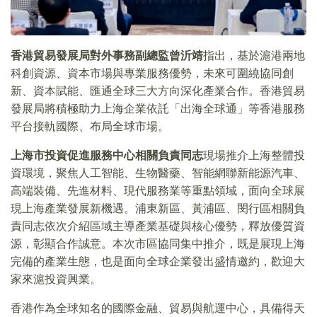
香港貿易發展局對外事務副總監曾沂靖
指出，基於滬港兩地
科創資源、資本市場與專業服務優勢，未來可圍繞協同創
新、資本賦能、匯通全球三大方向深化產業合作。香港貿易
發展局將積極助力上海企業依託「出海全球通」等香港服務
平台接軌國際、布局全球市場。
上海市投資促進服務中心相關負責同志
現場推介上海整體投
資環境，聚焦人工智能、生物醫藥、智能網聯新能源汽車、
高端裝備、先進材料、現代服務業等重點領域，面向全球展
現上海產業發展新機遇。浦東新區、黃浦區、閔行區相關負
責同志依次介紹區域主導產業基礎與核心優勢，釋放優質資
源，彰顯合作誠意。本次市區協同集中推介，既是展現上海
完備的產業生態，也是面向全球企業發出盛情邀約，歡迎大
家來滬投資興業。
香港作為全球知名的國際金融、貿易與航運中心，具備得天