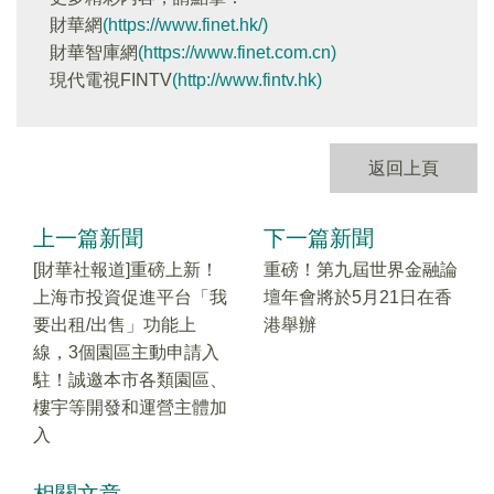
財華網
(https://www.finet.hk/)
財華智庫網
(https://www.finet.com.cn)
現代電視FINTV
(http://www.fintv.hk)
返回上頁
上一篇新聞
下一篇新聞
[財華社報道]重磅上新！
重磅！第九屆世界金融論
上海市投資促進平台「我
壇年會將於5月21日在香
要出租/出售」功能上
港舉辦
線，3個園區主動申請入
駐！誠邀本市各類園區、
樓宇等開發和運營主體加
入
相關文章