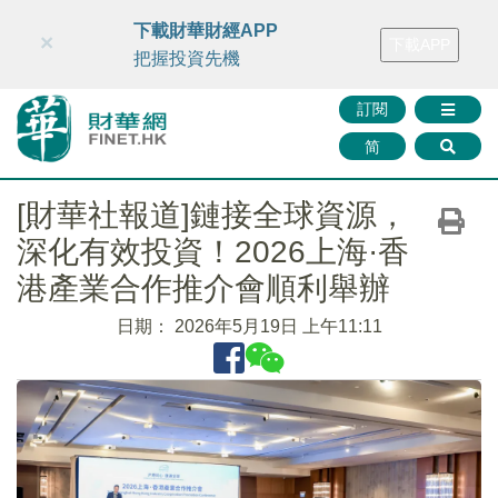
財華智庫網
FINTV
FINMETA
財華證券
媒體矩陣
下載財華財經APP
×
下載APP
智庫沙龍
聯絡我們
把握投資先機
訂閱
简
[財華社報道]鏈接全球資源，
深化有效投資！2026上海·香
港產業合作推介會順利舉辦
日期：
2026年5月19日 上午11:11