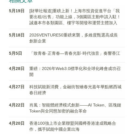
5月19日
[財華社報道]重磅上新！上海市投資促進平台「我
要出租/出售」功能上線，3個園區主動申請入駐！
誠邀本市各類園區、樓宇等開發和運營主體加入
5月18日
2026VENTURE50重磅來襲，多維度甄選高成長
創新企業
5月5日
「致青春·正青春—青春光影·時代強音」奏響香江
4月28日
重磅：2026年Web3.0標準化和全球化峰會成功召
開
4月27日
科技賦能新消費，金融街智繪春光嘉年華點燃西城
春日經濟
4月22日
肖風：智能體經濟模式創新——AI Token、區塊鏈
Token與全同態加密的融合革命
4月20日
香港100強上市企業聯盟與國樽香港達成戰略合
作，攜手賦能中國企業出海