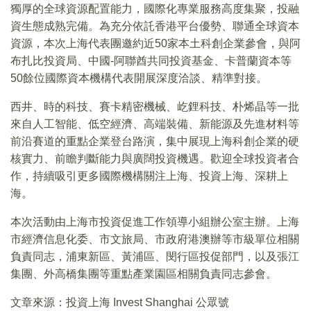
獨厚的全球資源配置能力，國際化專業服務高度集聚，投融
資生態成熟完備。為充分依託香港平台優勢、聯通全球資本
資源，本次上海代表團邀約近50家本土科創企業參會，與阿
布扎比投資局、中國-阿聯酋共同投資基金、卡普蘭資本等
50餘位國際資本機構代表開展深度洽談、精準對接。
西井、時的科技、賽卡精密機械、屹鋰科技、朴烯晶等一批
來自人工智能、低空經濟、高端裝備、新能源及先進材料等
前沿賽道的重點企業登台路演，集中展現上海科創企業的硬
核實力、前瞻判斷能力與廣闊投資機遇。歡迎全球投資者合
作，持續吸引更多國際機構關注上海、投資上海、深耕上
海。
本次活動由上海市投資促進工作領導小組辦公室主辦。上海
市經濟信息化委、市文旅局、市政府港澳辦等市級單位相關
負責同志，浦東新區、黃浦區、閔行區投促部門，以及張江
集團、外高橋集團等重點產業園區相關負責同志參會。
文章來源：投資上海 Invest Shanghai 公眾號