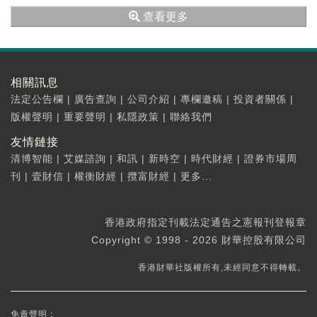
「重構數字戰鬥力——企業數字化轉型論壇」在
查看更多
深圳隆重舉行。
相關訊息
法定公告欄
|
廣告查詢
|
公司介紹
|
專欄邀稿
|
投資者關係
|
版權聲明
|
重要聲明
|
私隱政策
|
聯絡我們
友情鏈接
清博智能
|
艾媒諮詢
|
和訊
|
新時空
|
時代財經
|
證券市場周
刊
|
壹財信
|
權衡財經
|
攬富財經
|
更多...
香港政府指定刊載法定通告之憲報刊登報章
Copyright © 1998 - 2026 財華控股有限公司
香港財華社版權所有,未經同意不得轉載。
免責聲明：