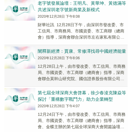
所未...
老字號發展論壇：王明凡、黃華坤、黃德滿等
共述深圳老字號新商業及新模式
2020年12月28日 下午8:08
財華社訊 12月28日下午，由深圳市發改委、市
工信局、市商務局、市國資委、市工商聯（總商
會）指導，深商會聯合深圳市左右家私有限公司
主辦，深圳和鮮食品科技有限公司協辦的第七屆
全球...
闡釋新經濟：賈康、常修澤找尋中國經濟能量
2020年12月28日 下午8:06
12月28日上午，由市發改委、市工信局、市商務
局、市國資委、市工商聯（總商會）指導，深商
會聯合莫幹山研究院、國信證券股份有限公司主
辦，廣東華文產業集團有限公司協辦的第七屆全
球深商...
第七屆全球深商大會啓幕，徐少春淩克陳焱等
探討「重構數字戰鬥力」助力企業轉型
2020年12月28日 下午4:07
12月24日下午，由市發改委、市工信局、市商務
局、市國資委、市工商聯（總商會）指導，深商
會、金蝶主辦的第七屆全球深商大會開篇論壇