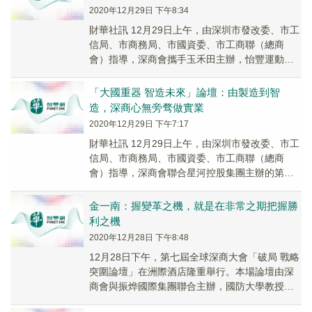
2020年12月29日 下午8:34
財華社訊 12月29日上午，由深圳市發改委、市工
信局、市商務局、市國資委、市工商聯（總商
會）指導，深商會攜手玉禾田主辦，怡豐運動科
技（深圳）有限公司協辦的第七屆全球深商大會
「創新...
「大國重器 智造未來」論壇：由製造到智
造，深商心無旁骛做實業
2020年12月29日 下午7:17
財華社訊 12月29日上午，由深圳市發改委、市工
信局、市商務局、市國資委、市工商聯（總商
會）指導，深商會聯合星河控股集團主辦的第七
屆全球深商大會「大國重器 智造未來」論壇在洲
際酒...
金一南：握變革之機，就是在非常之期把握勝
利之機
2020年12月28日 下午8:48
12月28日下午，第七屆全球深商大會「破局 戰略
突圍論壇」在洲際酒店隆重舉行。本場論壇由深
商會與振烨國際集團聯合主辦，國防大學教授、
少將、博導金一南來到現場，在這史無前例、前