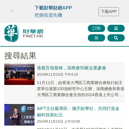
財華智庫網
FINTV
FINMETA
財華證券
媒體矩陣
下載財華財經APP
×
下載APP
智庫沙龍
聯絡我們
把握投資先機
訂閱
简
搜尋結果
港股百強發佈，深商會50家企業參會
2024年11月15日 下午4:10
11月11日，由香港大灣區工商業聯合會執行副主
席單位港股100強研究中心主辦，深商總會和香港
大灣區工商業聯合會支持的2024香港上市公司發
展高峰論壇暨第十一屆「港股100強」頒獎...
AIFT主任嚴厚民：攜手財華社，共同打造金
融科技新紀元
2024年11月15日 上午10:00