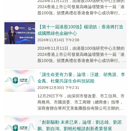
2024年11月11日，由港股100強研究中心主辦的
2024香港上市公司發展高峰論壇暨第十一屆「港
股100強」頒獎典禮在香港會展中心成功舉行。出
席致辭的重磅嘉賓包括香港特别行政區...
【第十一屆港股100強】楊珺皓：香港將打造
成國際綠色金融中心
2024年11月14日 下午2:08
2024年11月11日，由港股100強研究中心主辦的
2024香港上市公司發展高峰論壇暨第十一屆「港
股100強」頒獎典禮在香港會展中心成功舉行。出
席致辭的重磅嘉賓包括香港特别行政區...
「讓生命更有力量」論壇：汪建、胡隽源、李
金鳳、杜蘭共謀生命科技賦能
2020年12月30日 下午2:31
12月29日下午，由深圳市發改委、市工信局、市
商務局、市國資委、市工商聯（總商會）指導，
深商會聯合華邦艾美集團股份有限公司主辦的第
七屆全球深商大會「讓生命更有力量」論壇在洲
際酒店舉行。
「創新驅動 未來已來」論壇：劉志雄、劉若
鵬、劉自鴻、劉曉松暢談創新產業發展