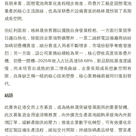
長期來看，固態電池商業化進程穩步推進，而疊片工藝是固態電池
量產的核心主流路線，也為深耕疊片設備賽道的格林晟預留了長期
成長空間。
但紅利面前，格林晟依舊難以擺脫自身發展桎梏。一方面行業競爭
日趨白熱化，除龍頭企業強勢碾壓外，一眾二線鋰電設備廠商紛紛
加碼切疊機賽道，細分賽道入局者不斷增多，市場份額爭奪癒發激
烈；另一方面，該公司業務結構較為單一，核心營收高度依靠疊片
機、切疊一體機--2025年收入占比高達58.68%，新品類拓展進度緩
慢，尚未培育出成熟的第二增長曲線，企業長期成長想象空間有
限，自身缺乏獨一檔的核心技術壁壘，核心業務極易被同行復刻替
代。
結語
此番奔赴港交所上市募資，成為格林晟突破發展困局的重要契機。
此次募集資金用途清晰務實，向外擴充生產基地能夠承接海內外新
增訂單，緩解產能供給壓力；推進企業數字化轉型，可有效優化非
標定製設備生產流程，縮短交付周期；持續加碼產品研發、豐富產