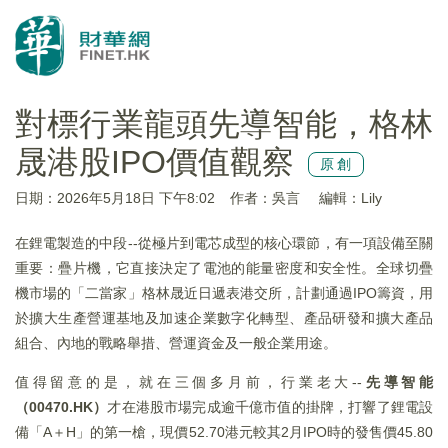
對標行業龍頭先導智能，格林
晟港股IPO價值觀察
原創
日期：2026年5月18日 下午8:02
作者：吳言
編輯：Lily
在鋰電製造的中段--從極片到電芯成型的核心環節，有一項設備至關
重要：疊片機，它直接決定了電池的能量密度和安全性。全球切疊
機市場的「二當家」格林晟近日遞表港交所，計劃通過IPO籌資，用
於擴大生產營運基地及加速企業數字化轉型、產品研發和擴大產品
組合、內地的戰略舉措、營運資金及一般企業用途。
值得留意的是，就在三個多月前，行業老大--
先導智能
（00470.HK）
才在港股市場完成逾千億市值的掛牌，打響了鋰電設
備「A＋H」的第一槍，現價52.70港元較其2月IPO時的發售價45.80