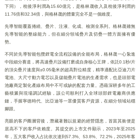
下同），稅後淨利潤為15.60億元，是格林晟收入及稅後淨利潤的
11.76倍和32.34倍，與格林晟的體量完全不是一個維度。
先導智能覆蓋捲繞、疊片、注液、化成、檢測全系列。格林晟雖無
先導智能的整線能力，但在細分領域疊片及切疊一體方面擁有優
勢。
不同於先導智能包攬鋰電全流程設備的全能布局，格林晟一心紮進
中段細分賽道，將高速疊片設備打磨成自身核心王牌，依託0.1秒/片
的頂尖疊片速度與±0.05毫米的超高對位精度，精準適配比亞迪刀片
電池、大尺寸動力電芯以及儲能疊片電池的生產需求，也是頭部電
池廠商定製化產線布局中不可或缺的配套力量。憑藉深耕多年的工
藝積澱與現場調試經驗，該公司順利打入全球頭部鋰電廠商供應
鏈，手握寧德時代、比亞迪等一眾優質客戶資源，在細分領域站穩
腳跟。
亮眼的客戶圈層背後，潛藏著難以規避的經營隱患，首當其衝便是
居高不下的客戶依賴度。其提交的上市文件顯示，2023年至2025
年，五大客戶收入占比依次達到57.3%、53.8%、72.2%，2025年客