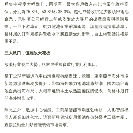
戶集中程度大幅攀升，同期單一最大客戶收入占比也常年維持高
位，分別為25.8%、53.8%和35.3%。超七成營收綁定少數頭部電池
企業，意味著公司經營走勢或依附於大客戶的擴產節奏與採購規
劃，一旦下游車企、動力電池企業縮減產能、調整設備採購清單，
格林晟的訂單規模與營收水平將直接受到衝擊，自主經營話語權嚴
重不足。
三大風口，但難改天花板
放眼行業發展大勢，格林晟手握多重行業紅利風口。
當下全球新能源汽車出海進程持續提速，歐洲、東南亞等海外市場
新能源滲透率穩步提升，帶動海外動力電池建廠熱潮，國內頭部電
池企業出海布局，大概率延續本土成熟設備採購體系，為格林晟打
開海外增量市場。
除此之外，數據中心儲能、工商業儲能市場蓬勃崛起，人形智能機
器人產業加速落地，這類新興領域所用電池多偏好疊片工藝生產，
直接拉動疊片類智能裝備市場需求。