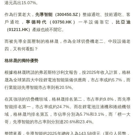
港元高出15.07%。
作為行業老大，
先導智能（300450.SZ）
整線通吃、技術通吃、客
戶通吃，
寧德時代（03750.HK）
一半設備靠它，
比亞迪
（01211.HK）
產線也繞不開它。
而被先導全面壓制的格林晟，作為全球切疊機老二、中段設備老
四，又有何看點？
格林晟的獨特優勢
根據格林晟聘請的弗若斯特沙利文報告，按2025年收入計算，格林
晟為全球第四大中段鋰電池智能裝備供應商，市占率或約5.7%，而
行業龍頭先導智能市占率則有20.5%。
在其強項的切疊機領域，格林晟排名第二，市占率約9.8%，而先導
智能排名第一，市占率或約24.7%。而在鋰電池注液機和捲繞機領
域，格林晟均排名第五，市佔率分別為5.7%和3.1%，而「榜一大
哥」先導智能的市占率則分別達20.6%和23.4%。
整體來看，先導智能的2025年總收入為143.58億元（單位人民幣，