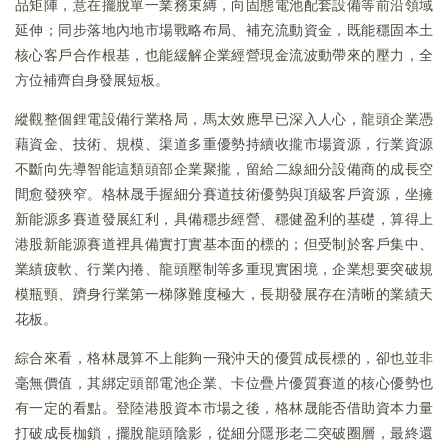
品矩陣，意在擺脫單一業務束縛，向固態電池配套設備等前沿領域
延伸；同步落地內地市場戰略布局、補充流動資金，既能穩固本土
核心客戶合作根基，也能緩解企業經營現金流波動帶來的壓力，全
方位補齊自身發展短板。
縱觀整個鋰電設備行業格局，馬太效應早已深入人心，龍頭企業憑
藉資金、技術、規模、渠道多重優勢持續收攏市場資源，行業資源
不斷向先導智能這類頭部企業聚攏，留給二線細分設備商的成長空
間愈發狹窄。格林晟手握細分賽道技術優勢與頂級客戶資源，坐擁
新能源多賽道發展紅利，具備穩步經營、穩健盈利的基礎，算得上
港股新能源賽道裡具備實打實基本面的標的；但受制於客戶集中、
業績疲軟、行業內捲、龍頭壓制等多重現實困境，企業想要突破規
模瓶頸、躋身行業第一梯隊難度極大，長期發展存在清晰的業績天
花板。
綜合來看，格林晟算不上能夠一飛沖天的優質成長標的，卻也並非
毫無價值，其綁定頭部電池企業、卡位疊片優質賽道的核心優勢也
有一定的看點。登陸港股資本市場之後，格林晟能否借助資本力量
打破成長枷鎖，擺脫龍頭陰影，從細分隱形老二突破圈層，最終還