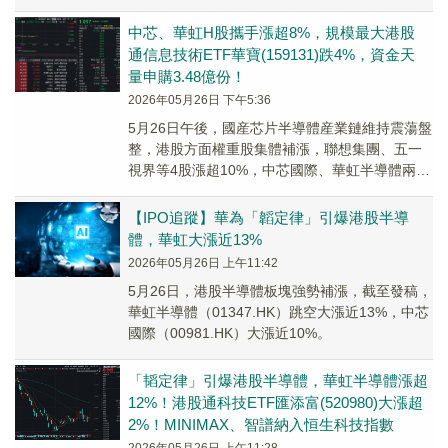
盤報4,907點。全天大市成...
中芯、華虹H股攜手漲超8%，規模最大港股
通信息技術ETF華寶(159131)跌4%，資金天
量申購3.48億份！
2026年05月26日 下午5:36
5月26日午後，國産芯片半導體産業鏈維持震蕩盤
整，港股方面權重股集體補漲，聯想集團、五一
視界等4股漲超10%，中芯國際、華虹半導體兩大
晶圓巨頭攜手漲超8%。
【IPO追蹤】華為「韜定律」引爆港股半導
體，華虹大漲近13%
2026年05月26日 上午11:42
5月26日，港股半導體板塊強勢補漲，截至發稿，
華虹半導體（01347.HK）跳空大漲近13%，中芯
國際（00981.HK）大漲近10%。
「韬定律」引爆港股半導體，華虹半導體漲超
12%！港股通科技ETF匯添富(520980)大漲超
2%！MINIMAX、智譜納入恒生科技指數