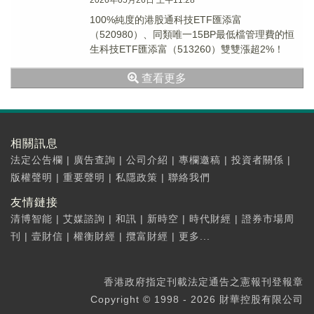
2026年05月26日 上午11:28
100%純度的港股通科技ETF匯添富
（520980）、同類唯一15BP最低檔管理費的恒
生科技ETF匯添富（513260）雙雙漲超2%！
查看更多
相關訊息
法定公告欄
|
廣告查詢
|
公司介紹
|
專欄邀稿
|
投資者關係
|
版權聲明
|
重要聲明
|
私隱政策
|
聯絡我們
友情鏈接
清博智能
|
艾媒諮詢
|
和訊
|
新時空
|
時代財經
|
證券市場周
刊
|
壹財信
|
權衡財經
|
攬富財經
|
更多...
香港政府指定刊載法定通告之憲報刊登報章
Copyright © 1998 - 2026 財華控股有限公司