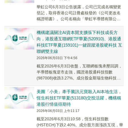
華虹公司6月3日公告披露，公司已完成名稱變更
登記，取得香港公司註冊處核發的《公司更改名
稱證明書》。公司名稱由「華虹半導體有限公
司」變更為「華虹宏力半導體有限公司」。
機構建議關注AI資本開支擴張下科技成長方
向，港股通互聯網ETF華夏(520910)、港股通
科技ETF華夏(159101)一鍵跟蹤港股硬科技 互
聯網雙主線
2026年06月03日 下午4:56
截至2026年6月3日收盤，互聯網板塊承壓回調，
半導體板塊逆市走強，國證港股通科技指數
(987008)收跌3.27%。成分股金斯瑞生物科技領
漲10.54%，華虹半導體上漲2.57...
美團「小美」牽手騰訊元寶殺入AI本地生活，
恆生科技ETF華夏(513180)交投活躍，機構稱
港股行情值得期待
2026年06月03日 上午11:17
截至2026年6月3日10:58，恆生科技指數
(HSTECH)下跌2.40%。成分股方面漲跌互現，華