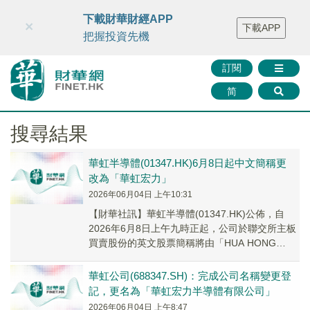
財華智庫網
FINTV
FINMETA
財華證券
媒體矩陣
下載財華財經APP
×
下載APP
智庫沙龍
聯絡我們
把握投資先機
訂閱
简
搜尋結果
華虹半導體(01347.HK)6月8日起中文簡稱更
改為「華虹宏力」
2026年06月04日 上午10:31
【財華社訊】華虹半導體(01347.HK)公佈，自
2026年6月8日上午九時正起，公司於聯交所主板
買賣股份的英文股票簡稱將由「HUA HONG
SEMI」更改為「HUA HONG...
華虹公司(688347.SH)：完成公司名稱變更登
記，更名為「華虹宏力半導體有限公司」
2026年06月04日 上午8:47