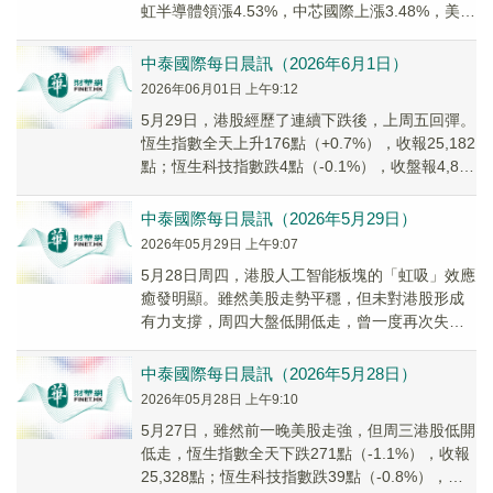
虹半導體領漲4.53%，中芯國際上漲3.48%，美的
集團上漲1.45%。
中泰國際每日晨訊（2026年6月1日）
2026年06月01日 上午9:12
5月29日，港股經歷了連續下跌後，上周五回彈。
恆生指數全天上升176點（+0.7%），收報25,182
點；恆生科技指數跌4點（-0.1%），收盤報4,884
點。全天大市成交額擴大...
中泰國際每日晨訊（2026年5月29日）
2026年05月29日 上午9:07
5月28日周四，港股人工智能板塊的「虹吸」效應
癒發明顯。雖然美股走勢平穩，但未對港股形成
有力支撐，周四大盤低開低走，曾一度再次失守
25,000點。恆生指數全天下跌322點（-1....
中泰國際每日晨訊（2026年5月28日）
2026年05月28日 上午9:10
5月27日，雖然前一晚美股走強，但周三港股低開
低走，恆生指數全天下跌271點（-1.1%），收報
25,328點；恆生科技指數跌39點（-0.8%），收