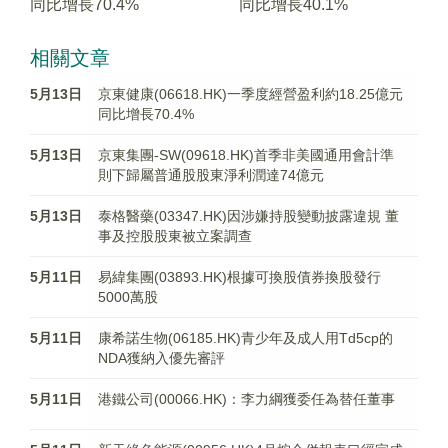
同比增長70.4%
同比增長40.1%
相關文章
5月13日
京東健康(06618.HK)一季度經營盈利約18.25億元
同比增長70.4%
5月13日
京東集團-SW(09618.HK)首季非美國通用會計準
則下歸屬普通股股東淨利潤達74億元
5月13日
泰格醫藥(03347.HK)​因涉嫌持股變動披露違規 董
事及控股股東被立案調查
5月11日
易緯集團(03893.HK)根據可換股債券換股發行
5000萬股
5月11日
康希諾生物(06185.HK)青少年及成人用Td5cp的
NDA獲納入優先審評
5月11日
港鐵公司(00066.HK)：李力綱獲委任為替任董事