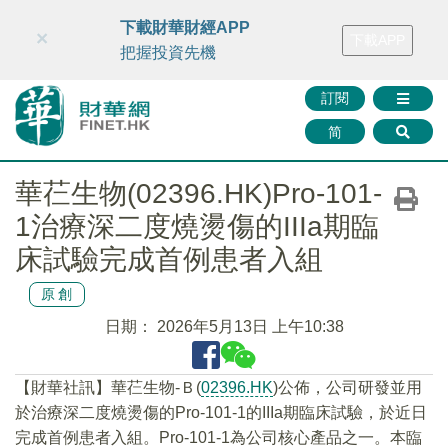
財華智庫網
FINTV
FINMETA
財華證券
媒體矩陣
下載財華財經APP
×
下載APP
智庫沙龍
聯絡我們
把握投資先機
訂閱
简
華芢生物(02396.HK)Pro-101-
1治療深二度燒燙傷的IIIa期臨
床試驗完成首例患者入組
原創
日期：
2026年5月13日 上午10:38
​【財華社訊】華芢生物-Ｂ(
02396.HK
)公佈，公司研發並用
於治療深二度燒燙傷的Pro-101-1的IIIa期臨床試驗，於近日
完成首例患者入組。Pro-101-1為公司核心產品之一。本臨