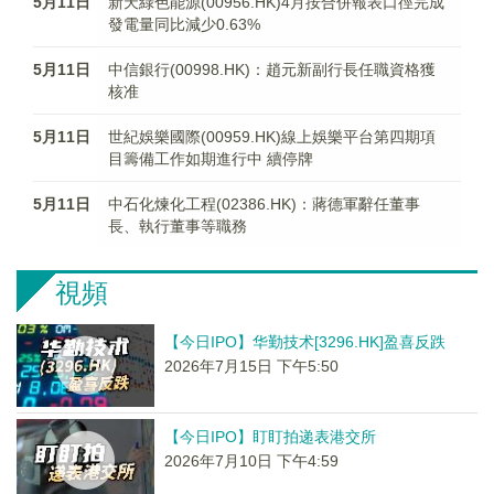
5月11日
新天綠色能源(00956.HK)4月按合併報表口徑完成
發電量同比減少0.63%
5月11日
中信銀行(00998.HK)：趙元新副行長任職資格獲
核准
5月11日
世紀娛樂國際(00959.HK)線上娛樂平台第四期項
目籌備工作如期進行中 續停牌
5月11日
中石化煉化工程(02386.HK)：蔣德軍辭任董事
長、執行董事等職務
視頻
【今日IPO】华勤技术[3296.HK]盈喜反跌
2026年7月15日 下午5:50
【今日IPO】盯盯拍递表港交所
2026年7月10日 下午4:59