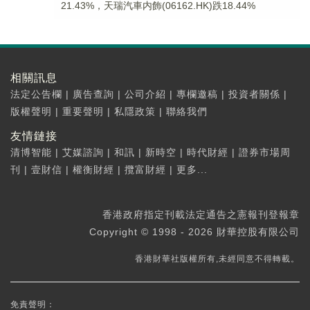
21.43%，天瑞汽車内飾(06162.HK)跌18.44%
相關訊息
法定公告欄
|
廣告查詢
|
公司介紹
|
專欄邀稿
|
投資者關係
|
版權聲明
|
重要聲明
|
私隱政策
|
聯絡我們
友情鏈接
清博智能
|
艾媒諮詢
|
和訊
|
新時空
|
時代財經
|
證券市場周
刊
|
壹財信
|
權衡財經
|
攬富財經
|
更多...
香港政府指定刊載法定通告之憲報刊登報章
Copyright © 1998 - 2026 財華控股有限公司
香港財華社版權所有,未經同意不得轉載。
免責聲明：