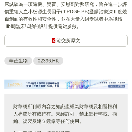
床試驗為一項隨機、雙盲、安慰劑對照研究，旨在進一步評
價重組人血小板源生長因子(rhPDGF-BB)凝膠治療深Ⅱ度燒
傷創面的有效性和安全性，並在大量入組受試者中為後續
IIIb期臨床試驗的設計提供關鍵參數。
港交所原文
華芢生物
02396.HK
財華網所刊載內容之知識產權為財華網及相關權利
人專屬所有或持有。未經許可，禁止進行轉載、摘
編、複製及建立鏡像等任何使用。