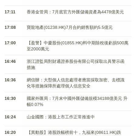
17:11
香港金管局：7月底官方外匯儲備資產為4478億美元
17:08
寶龍地產(01238.HK)7月合約銷售額約5.5億元
17:00
【盈警】中慶股份(01855.HK)料中期除稅後虧損500萬
至2000萬元
16:46
浙江證監局對財通證券股份有限公司採取出具警示函
措施
16:36
網信辦：大型個人信息處理者應當採取加密、去標識
化等措施保障所處理個人信息安全
16:30
國家外匯局：7月末中國外匯儲備規模34188億美元 升
幅0.07%
16:24
山金國際：港股上市工作正常推進中
16:20
【異動股】港股跌幅榜前十，九福來(08611.HK)跌