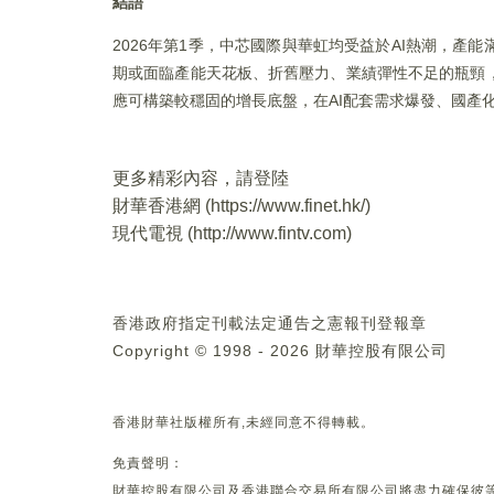
結語
2026年第1季，中芯國際與華虹均受益於AI熱潮，
期或面臨產能天花板、折舊壓力、業績彈性不足的瓶頸
應可構築較穩固的增長底盤，在AI配套需求爆發、國產
更多精彩內容，請登陸
財華香港網 (
https://www.finet.hk/
)
現代電視 (
http://www.fintv.com
)
香港政府指定刊載法定通告之憲報刊登報章
Copyright © 1998 - 2026 財華控股有限公司
香港財華社版權所有,未經同意不得轉載。
免責聲明：
財華控股有限公司及香港聯合交易所有限公司將盡力確保彼等