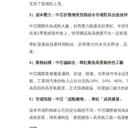
支持了股價的上漲。
3）成本壓力：中芯折舊增長預期或令市場對其估值保持
中芯國際作為成熟大廠，折舊壓力顯著高於華虹。年初管
在第1季業績發布會上，管理層認為漲價應可在一定程度
華虹新產線投產時間較短，折舊壓力尚未完全釋放，且
速。
4）業務結構：中芯偏綜合，華虹聚焦高景氣特色工藝
中芯國際業務覆蓋邏輯、存儲、模擬、功率器件等全品
戴、工業與汽車的收入占比分別為19%、14%、46%、
為當前的高景氣賽道，正式漲價最猛、供需缺口最大的
5）市場預期：中芯「成熟穩增」，華虹「成長爆發」
資本市場對兩家公司的定位截然不同：中芯國際被視為成
成長新星，增長邏輯是「產能擴張＋高景氣工藝＋低基