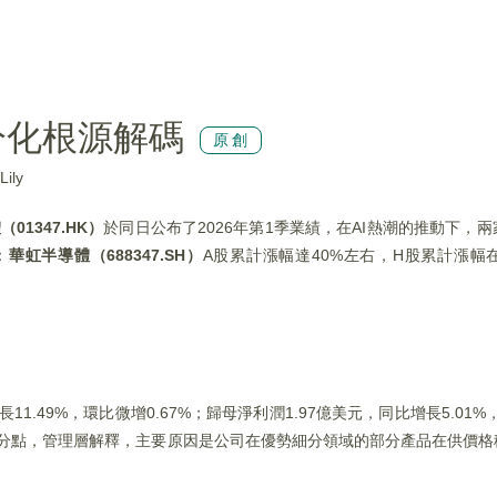
分化根源解碼
原創
ily
01347.HK）
於同日公布了2026年第1季業績，在AI熱潮的推動下，
：
華虹半導體（688347.SH）
A股累計漲幅達40%左右，H股累計漲幅在
？
11.49%，環比微增0.67%；歸母淨利潤1.97億美元，同比增長5.01%
89個百分點，管理層解釋，主要原因是公司在優勢細分領域的部分產品在供價