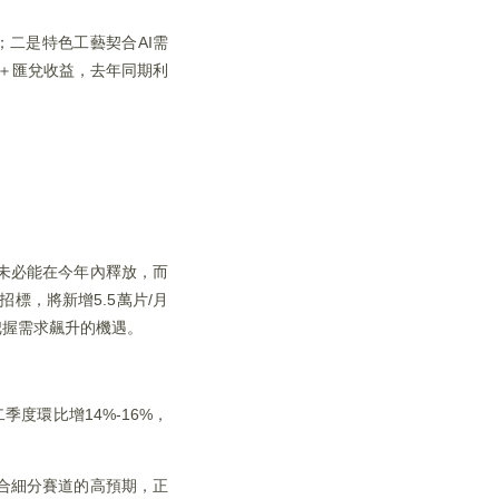
；二是特色工藝契合AI需
數＋匯兌收益，去年同期利
能未必能在今年內釋放，而
標，將新增5.5萬片/月
把握需求飆升的機遇。
度環比增14%-16%，
合細分賽道的高預期，正