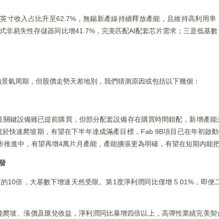
英寸收入占比升至62.7%，無錫新產線持續釋放產能，且維持高利用率
入式非易失性存儲器同比增41.7%，完美匹配AI配套芯片需求；三是低基
的景氣周期，但股價走勢天差地別，我們猜測原因或包括以下幾個：
能，且關鍵設備雖已提前購買，但部分配套設備存在購買時間錯配，新增產
處於快速爬坡期，有望在下半年達成滿產目標，Fab 9B項目已在年初啟動招
穩步推進中，有望再增4萬片月產能，產能擴張更為明確，有望在短期內能
發
0倍，大基數下增速天然受限。第1度淨利潤同比僅增 5.01%，即便二季
產能爬坡、漲價及匯兌收益，淨利潤同比暴增四倍以上，高彈性業績完美契