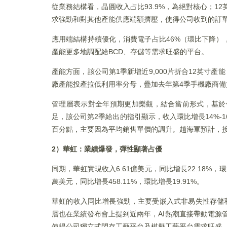
從業務結構看，晶圓收入占比93.9%，為絕對核心；12英
求強勁和對其他產能供應端額擠壓，使得公司收到的訂單
應用端結構持續優化，消費電子占比46%（環比下降）
產能更多地調配給BCD、存儲等需求旺盛的平台。
產能方面，該公司第1季新增近9,000片折合12英寸產能
廠產能投產拉低利用率分母，疊加去年第4季手機廠商備
管理層表示對全年預期更加樂觀，結合當前形式，基於
足，該公司第2季給出的指引顯示，收入環比增長14%-
百分點，主要因為平均銷售單價的調升。趙海軍預計，
2）華虹：業績爆發，彈性顯著占優
同期，華虹實現收入6.61億美元，同比增長22.18%，環
萬美元，同比增長458.11%，環比增長19.91%。
華虹的收入同比增長強勁，主要受嵌入式非易失性存儲和
層也在業績發布會上提到近兩年，AI熱潮直接帶動電源管
使得公司獨立式閃存工藝平台及模擬工藝平台需求旺盛