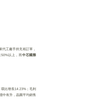
兩家代工廠手持充裕訂單，
50%以上，而
中芯國際
，環比增長14.23%；毛利
格穩中有升，晶圓平均銷售