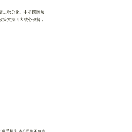
股價走勢分化。中芯國際短
政策支持四大核心優勢，
下蒙受損失,本公司概不負責。