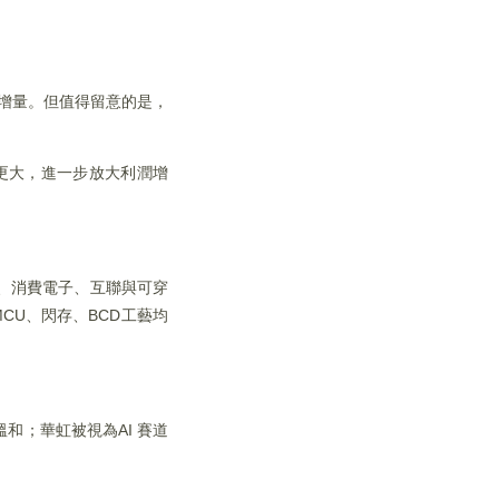
利增量。但值得留意的是，
更大，進一步放大利潤增
、消費電子、互聯與可穿
CU、閃存、BCD工藝均
和；華虹被視為AI 賽道