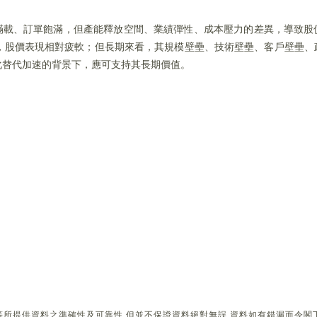
產能滿載、訂單飽滿，但產能釋放空間、業績彈性、成本壓力的差異，導致
，股價表現相對疲軟；但長期來看，其規模壁壘、技術壁壘、客戶壁壘、
化替代加速的背景下，應可支持其長期價值。
所提供資料之準確性及可靠性,但並不保證資料絕對無誤,資料如有錯漏而令閣