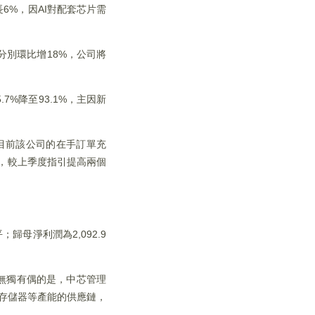
長6%，因AI對配套芯片需
分別環比增18%，公司將
7%降至93.1%，主因新
目前該公司的在手訂單充
%，較上季度指引提高兩個
歸母淨利潤為2,092.9
，無獨有偶的是，中芯管理
式存儲器等產能的供應鏈，