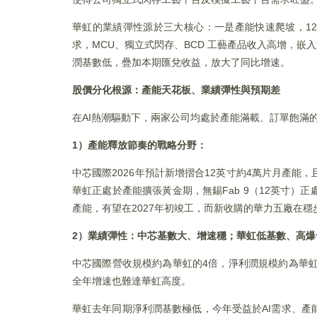
華虹的業績彈性源於三大核心：一是產能快速爬坡，12
求，MCU、獨立式閃存、BCD 工藝產品收入高增，嵌
潤基數低，疊加本期匯兌收益，放大了同比增速。
股價分化根源：產能天花板、業績彈性與預期差
在AI熱潮驅動下，兩家公司均處於產能滿載、訂單飽滿
1）產能釋放節奏的戰略分野：
中芯國際2026年預計新增摺合12英寸約4萬片月產
華虹正處於產能擴張黃金期，無錫Fab 9（12英寸）正
產能，有望在2027年初竣工，而新收購的華力五廠在
2）業績彈性：中芯基數大、增速穩；華虹低基數、高爆
中芯國際營收規模約為華虹的4倍，淨利潤規模約為華虹的1
全年增速也難達華虹高度。
華虹去年同期淨利潤基數極低，今年受益於AI需求、