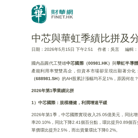
中芯與華虹季績比拼及
日期：2026年5月15日 下午2:51
作者：吳言
編輯：L
國內晶圓代工雙雄
中芯國際（00981.HK）
與
華虹半導體（
產能利用率雙雙高企，但資本市場卻呈現出顯著分化
（688981.SH）
的AH股累計漲幅均不足1%，原因何在
2026年第1季業績比拼
1）中芯國際：規模穩健，利潤增速平緩
2026年第1季，中芯國際實現收入25.05億美元，同比增長
率20.10%，同比下降2.41個百分點，環比提升0.
單價環比提升2.5%，而出貨量環比下降0.2%。