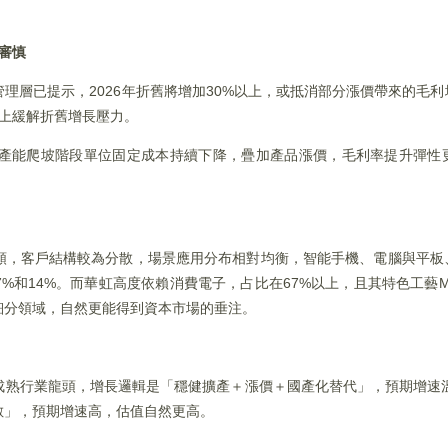
審慎
理層已提示，2026年折舊將增加30%以上，或抵消部分漲價帶來的毛
上緩解折舊增長壓力。
產能爬坡階段單位固定成本持續下降，疊加產品漲價，毛利率提升彈性
類，客戶結構較為分散，場景應用分布相對均衡，智能手機、電腦與平板
7%和14%。而華虹高度依賴消費電子，占比在67%以上，且其特色工藝M
細分領域，自然更能得到資本市場的垂注。
熟行業龍頭，增長邏輯是「穩健擴產＋漲價＋國產化替代」，預期增速溫
數」，預期增速高，估值自然更高。