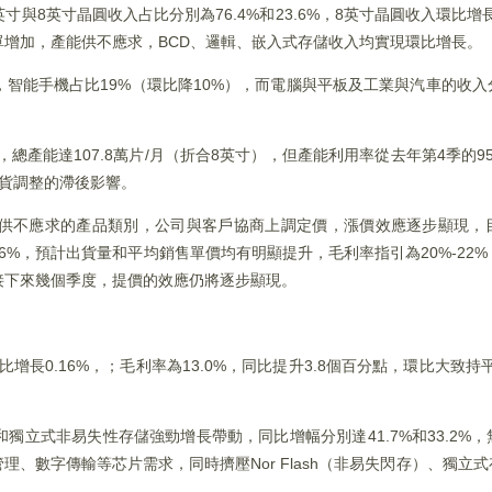
寸與8英寸晶圓收入占比分別為76.4%和23.6%，8英寸晶圓收入環比增
增加，產能供不應求，BCD、邏輯、嵌入式存儲收入均實現環比增長。
，智能手機占比19%（環比降10%），而電腦與平板及工業與汽車的收入
，總產能達107.8萬片/月（折合8英寸），但產能利用率從去年第4季的95.
貨調整的滯後影響。
供不應求的產品類別，公司與客戶協商上調定價，漲價效應逐步顯現，
16%，預計出貨量和平均銷售單價均有明顯提升，毛利率指引為20%-22
接下來幾個季度，提價的效應仍將逐步顯現。
比增長0.16%，；毛利率為13.0%，同比提升3.8個百分點，環比大致持平；
獨立式非易失性存儲強勁增長帶動，同比增幅分別達41.7%和33.2%
理、數字傳輸等芯片需求，同時擠壓Nor Flash（非易失閃存）、獨立
。