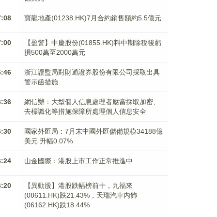
7:08
寶龍地產(01238.HK)7月合約銷售額約5.5億元
7:00
【盈警】中慶股份(01855.HK)料中期除稅後虧
損500萬至2000萬元
6:46
浙江證監局對財通證券股份有限公司採取出具
警示函措施
6:36
網信辦：大型個人信息處理者應當採取加密、
去標識化等措施保障所處理個人信息安全
6:30
國家外匯局：7月末中國外匯儲備規模34188億
美元 升幅0.07%
6:24
山金國際：港股上市工作正常推進中
6:20
【異動股】港股跌幅榜前十，九福來
(08611.HK)跌21.43%，天瑞汽車内飾
(06162.HK)跌18.44%