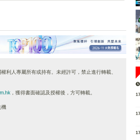
關權利人專屬所有或持有。未經許可，禁止進行轉載、
om.hk
，獲得書面確認及授權後，方可轉載。
1
先機
1
1