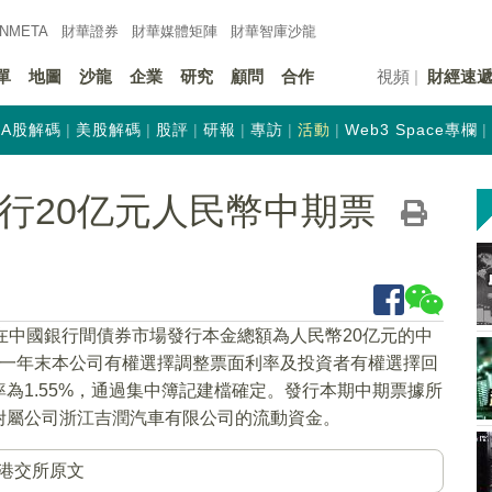
INMETA
財華證券
財華
媒體矩陣
財華
智庫沙龍
單
地圖
沙龍
企業
研究
顧問
合作
視頻
財經速
A股解碼
美股解碼
股評
研報
專訪
活動
Web3 Space專欄
)發行20亿元人民幣中期票
在中國銀行間債券市場發行本金總額為人民幣20亿元的中
第一年末本公司有權選擇調整票面利率及投資者有權選擇回
為1.55%，通過集中簿記建檔確定。發行本期中期票據所
附屬公司浙江吉潤汽車有限公司的流動資金。
港交所原文