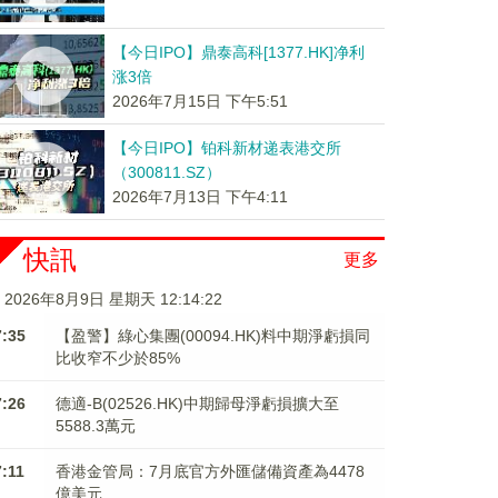
【今日IPO】鼎泰高科[1377.HK]净利
涨3倍
2026年7月15日 下午5:51
【今日IPO】铂科新材递表港交所
（300811.SZ）
2026年7月13日 下午4:11
快訊
更多
2026年8月9日 星期天 12:14:23
7:35
【盈警】綠心集團(00094.HK)料中期淨虧損同
比收窄不少於85%
7:26
德適-B(02526.HK)中期歸母淨虧損擴大至
5588.3萬元
7:11
香港金管局：7月底官方外匯儲備資產為4478
億美元