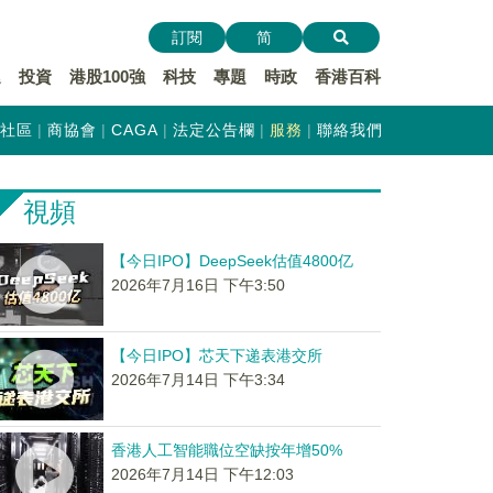
訂閱
简
遞
投資
港股100強
科技
專題
時政
香港百科
社區
商協會
CAGA
法定公告欄
服務
聯絡我們
視頻
【今日IPO】DeepSeek估值4800亿
2026年7月16日 下午3:50
【今日IPO】芯天下递表港交所
2026年7月14日 下午3:34
香港人工智能職位空缺按年增50%
2026年7月14日 下午12:03