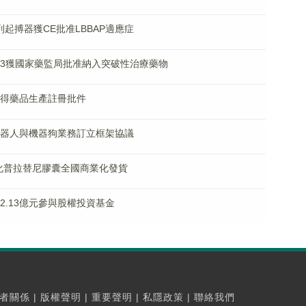
™系列起搏器獲CE批准LBBAP適應症
20093獲國家藥監局批准納入突破性治療藥物
品取得藥品生產註冊批件
智能機器人與機器狗業務訂立框架協議
地產化普拉替尼膠囊全國商業化發貨
擬2.13億元參與股權投資基金
者關係
|
版權聲明
|
重要聲明
|
私隱政策
|
聯絡我們