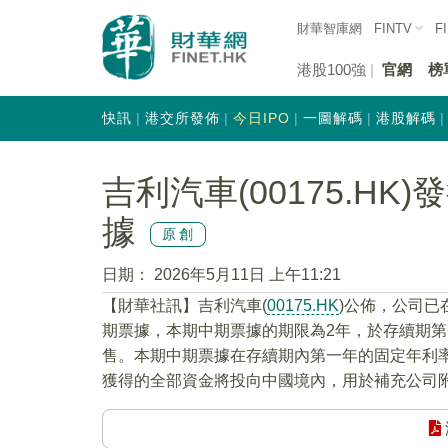
財華智庫網
FINTV
F
港股100強
官網
榜
快訊
港交所發佈
今日IPO
一圖解碼
港股解碼
吉利汽車(00175.HK
據
原創
日期：
2026年5月11日 上午11:21
【財華社訊】吉利汽車(
00175.HK
)公佈，公司已
期票據，本期中期票據的期限為2年，於存續期
售。本期中期票據在存續期內第一年的固定年利率
獲得的全部資金將投向中國境內，用於補充公司