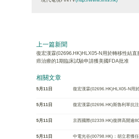
上一篇新聞
復宏漢霖(02696.HK)HLX05-N用於轉移性結直
癌治療的1期臨床試驗申請獲美國FDA批准
相關文章
5月11日
復宏漢霖(02696.HK)HLX0
5月11日
復宏漢霖(02696.HK)斯魯利
5月11日
京西國際(02339.HK)復牌高開
5月11日
中電光谷(00798.HK)：胡立君