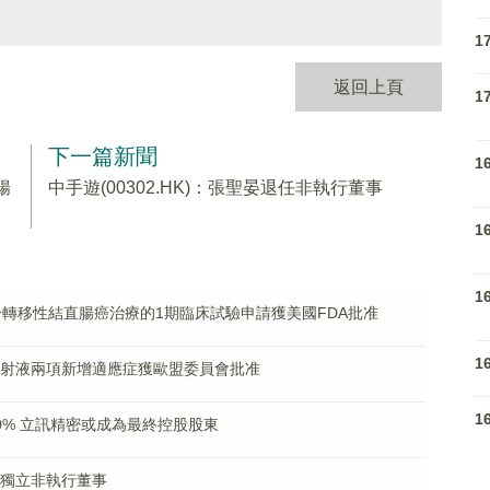
1
返回上頁
1
下一篇新聞
1
腸
中手遊(00302.HK)：張聖晏退任非執行董事
1
1
5-N用於轉移性結直腸癌治療的1期臨床試驗申請獲美國FDA批准
1
單抗注射液兩項新增適應症獲歐盟委員會批准
1
逾80% 立訊精密或成為最終控股股東
獲任獨立非執行董事