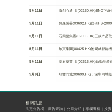
5月11日
微創心通-Ｂ(02160.HK)ENO
5月11日
翰森製藥(03692.HK)自研HS-
5月11日
石四藥集團(02005.HK)三款产
5月11日
敏實集團(00425.HK)附屬就
5月11日
基石藥業-Ｂ(02616.HK)啟動
5月9日
順豐同城(09699.HK)：深圳同城
相關訊息
法定公告欄
|
廣告查詢
|
公司介紹
|
專欄邀稿
|
投資