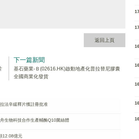
1
1
返回上頁
1
下一篇新聞
1
片
基石藥業-Ｂ(02616.HK)啟動地產化普拉替尼膠囊
全國商業化發貨
1
1
鹽酸文拉法辛緩釋片獲註冊批准
1
與神舟生物科技合作生產輔酶Q10菌絲體
額12.08億元