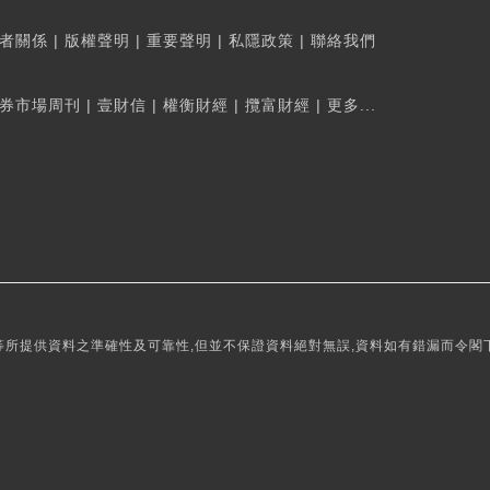
者關係
|
版權聲明
|
重要聲明
|
私隱政策
|
聯絡我們
券市場周刊
|
壹財信
|
權衡財經
|
攬富財經
|
更多...
所提供資料之準確性及可靠性,但並不保證資料絕對無誤,資料如有錯漏而令閣