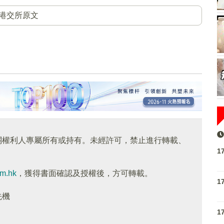
港交所原文
關權利人專屬所有或持有。未經許可，禁止進行轉載、
1
om.hk
，獲得書面確認及授權後，方可轉載。
1
先機
1