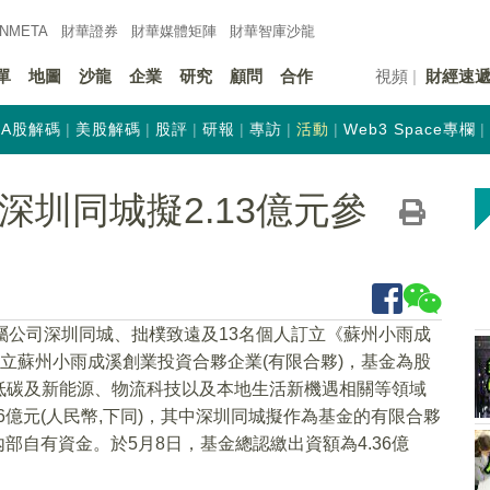
INMETA
財華證券
財華
媒體矩陣
財華
智庫沙龍
單
地圖
沙龍
企業
研究
顧問
合作
視頻
財經速
A股解碼
美股解碼
股評
研報
專訪
活動
Web3 Space專欄
)：深圳同城擬2.13億元參
屬公司深圳同城、拙樸致遠及13名個人訂立《蘇州小雨成
成立蘇州小雨成溪創業投資合夥企業(有限合夥)，基金為股
低碳及新能源、物流科技以及本地生活新機遇相關等領域
6億元(人民幣,下同)，其中深圳同城擬作為基金的有限合夥
部自有資金。於5月8日，基金總認繳出資額為4.36億