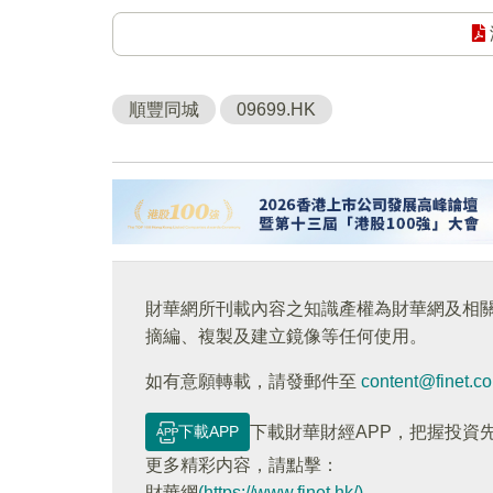
順豐同城
09699.HK
財華網所刊載內容之知識產權為財華網及相
摘編、複製及建立鏡像等任何使用。
如有意願轉載，請發郵件至
content@finet.c
下載APP
下載財華財經APP，把握投資
更多精彩内容，請點擊：
財華網
(https://www.finet.hk/)