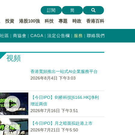
訂閱
简
遞
投資
港股100強
科技
專題
時政
香港百科
社區
商協會
CAGA
法定公告欄
服務
聯絡我們
視頻
香港寬頻推出一站式AI企業服務平台
2026年8月4日 下午3:03
【今日IPO】剑桥科技[6166.HK]净利
增近两倍
2026年7月16日 下午3:51
【今日IPO】月之暗面拟赴港上市
2026年7月21日 下午5:50