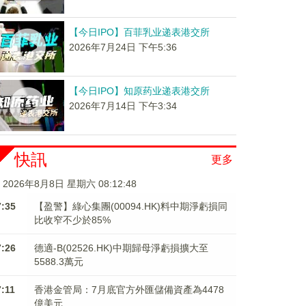
【今日IPO】百菲乳业递表港交所
2026年7月24日 下午5:36
【今日IPO】知原药业递表港交所
2026年7月14日 下午3:34
快訊
更多
2026年8月8日 星期六 08:12:49
7:35
【盈警】綠心集團(00094.HK)料中期淨虧損同
比收窄不少於85%
7:26
德適-B(02526.HK)中期歸母淨虧損擴大至
5588.3萬元
7:11
香港金管局：7月底官方外匯儲備資產為4478
億美元