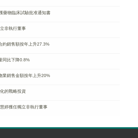
005片獲藥物臨床試驗批准通知書
任獨立非執行董事
月合約銷售額按年上升27.3%
電量同比下降0.8%
合約物業銷售金額按年上升20%
流文化的戰略投資
興、翟慧婷獲任獨立非執行董事