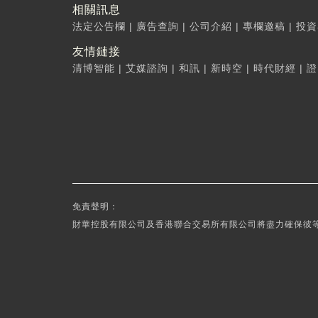
相關訊息
法定公告欄
|
廣告查詢
|
公司介紹
|
專欄邀稿
|
投資
友情鏈接
清博智能
|
艾媒諮詢
|
和訊
|
新時空
|
時代財經
|
證
免責聲明：
財華控股有限公司及香港聯合交易所有限公司將盡力確保彼等