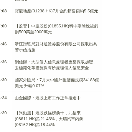
7:08
寶龍地產(01238.HK)7月合約銷售額約5.5億元
7:00
【盈警】中慶股份(01855.HK)料中期除稅後虧
損500萬至2000萬元
6:46
浙江證監局對財通證券股份有限公司採取出具
警示函措施
6:36
網信辦：大型個人信息處理者應當採取加密、
去標識化等措施保障所處理個人信息安全
6:30
國家外匯局：7月末中國外匯儲備規模34188億
美元 升幅0.07%
6:24
山金國際：港股上市工作正常推進中
6:20
【異動股】港股跌幅榜前十，九福來
(08611.HK)跌21.43%，天瑞汽車内飾
(06162.HK)跌18.44%