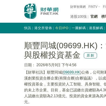
財華智庫網
FINTV
F
港股100強
官網
榜
快訊
港交所發佈
今日IPO
一圖解碼
港股解碼
順豐同城(09699.HK
與股權投資基金
原創
日期：
2026年5月9日 下午4:56
​【財華社訊】順豐同城(
09699.HK
)公佈，公司附
溪創業投資合夥企業(有限合夥)合夥協議》，以
權投資基金，主要投資於人工智能、具身智能、
的未上市企業。目前，基金已認繳出資總額為4.3
人認繳出資額為2.13億元。投資的資金來源為其內
元。