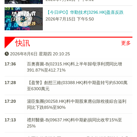
【今日IPO】华勤技术[3296.HK]盈喜反跌
2026年7月15日 下午5:50
快訊
更多
2026年8月6日 星期四 20:10:25
17:36
百奧賽圖-B(02315.HK)料上半年歸母淨利潤同比增
391.87%至412.71%
17:28
【盈警】創想三維(03388.HK)料中期盈转亏約5300萬
至6300萬元
17:20
湯臣集團(00258.HK)料中期股東應佔除稅後綜合溢利
同比下跌85%至90%
17:13
禮邦醫藥-B(09637.HK)料中期虧損同比收窄15%至
25%