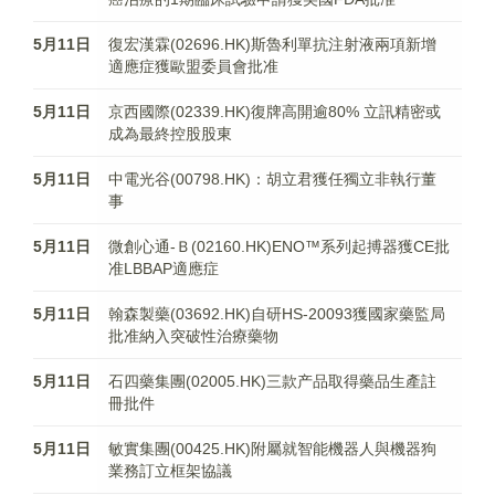
5月11日
復宏漢霖(02696.HK)斯魯利單抗注射液兩項新增
適應症獲歐盟委員會批准
5月11日
京西國際(02339.HK)復牌高開逾80% 立訊精密或
成為最終控股股東
5月11日
中電光谷(00798.HK)：胡立君獲任獨立非執行董
事
5月11日
微創心通-Ｂ(02160.HK)ENO™系列起搏器獲CE批
准LBBAP適應症
5月11日
翰森製藥(03692.HK)自研HS-20093獲國家藥監局
批准納入突破性治療藥物
5月11日
石四藥集團(02005.HK)三款产品取得藥品生產註
冊批件
5月11日
敏實集團(00425.HK)附屬就智能機器人與機器狗
業務訂立框架協議