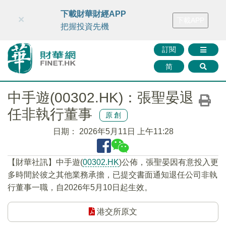
財華智庫網
FINTV
FINMETA
財華證券
媒體矩陣
下載財華財經APP
×
下載APP
智庫沙龍
聯絡我們
把握投資先機
訂閱
简
中手遊(00302.HK)：張聖晏退
任非執行董事
原創
日期：
2026年5月11日 上午11:28
​【財華社訊】中手遊(
00302.HK
)公佈，張聖晏因有意投入更
多時間於彼之其他業務承擔，已提交書面通知退任公司非執
行董事一職，自2026年5月10日起生效。
港交所原文