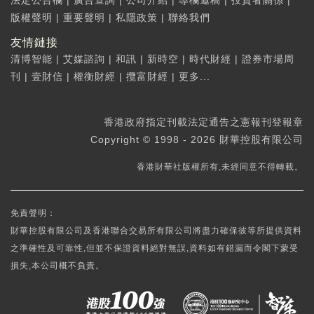
法定公告欄
|
廣告查詢
|
公司介紹
|
專欄邀稿
|
投資者關係
|
版權聲明
|
重要聲明
|
私隱政策
|
聯絡我們
友情鏈接
清博智能
|
艾媒諮詢
|
和訊
|
新時空
|
時代財經
|
證券市場周
刊
|
壹財信
|
權衡財經
|
攬富財經
|
更多...
香港政府指定刊載法定通告之憲報刊登報章
Copyright © 1998 - 2026 財華控股有限公司
香港財華社版權所有,未經同意不得轉載。
免責聲明：
財華控股有限公司及香港聯合交易所有限公司將盡力確保彼等所提供資料
之準確性及可靠性,但並不保證資料絕對無誤,資料如有錯漏而令閣下蒙受
損失,本公司概不負責。