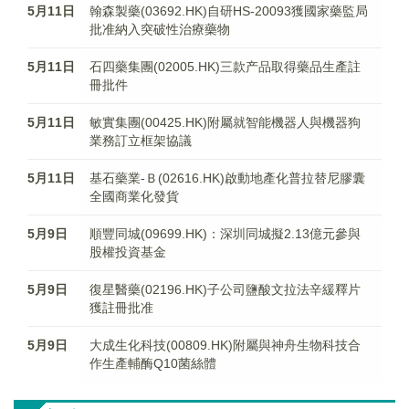
5月11日
翰森製藥(03692.HK)自研HS-20093獲國家藥監局
批准納入突破性治療藥物
5月11日
石四藥集團(02005.HK)三款产品取得藥品生產註
冊批件
5月11日
敏實集團(00425.HK)附屬就智能機器人與機器狗
業務訂立框架協議
5月11日
基石藥業-Ｂ(02616.HK)啟動地產化普拉替尼膠囊
全國商業化發貨
5月9日
順豐同城(09699.HK)：深圳同城擬2.13億元參與
股權投資基金
5月9日
復星醫藥(02196.HK)子公司鹽酸文拉法辛緩釋片
獲註冊批准
5月9日
大成生化科技(00809.HK)附屬與神舟生物科技合
作生產輔酶Q10菌絲體