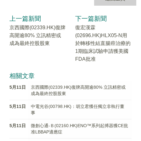
上一篇新聞
下一篇新聞
京西國際(02339.HK)復牌
復宏漢霖
高開逾80% 立訊精密或
(02696.HK)HLX05-N用
成為最終控股股東
於轉移性結直腸癌治療的
1期臨床試驗申請獲美國
FDA批准
相關文章
5月11日
京西國際(02339.HK)復牌高開逾80% 立訊精密或
成為最終控股股東
5月11日
中電光谷(00798.HK)：胡立君獲任獨立非執行董
事
5月11日
微創心通-Ｂ(02160.HK)ENO™系列起搏器獲CE批
准LBBAP適應症