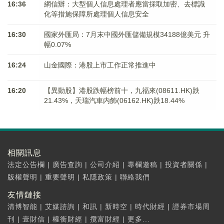
16:36
網信辦：大型個人信息處理者應當採取加密、去標識
化等措施保障所處理個人信息安全
16:30
國家外匯局：7月末中國外匯儲備規模34188億美元 升
幅0.07%
16:24
山金國際：港股上市工作正常推進中
16:20
【異動股】港股跌幅榜前十，九福來(08611.HK)跌
21.43%，天瑞汽車内飾(06162.HK)跌18.44%
相關訊息
法定公告欄
|
廣告查詢
|
公司介紹
|
專欄邀稿
|
投資者關係
|
版權聲明
|
重要聲明
|
私隱政策
|
聯絡我們
友情鏈接
清博智能
|
艾媒諮詢
|
和訊
|
新時空
|
時代財經
|
證券市場周
刊
|
壹財信
|
權衡財經
|
攬富財經
|
更多...