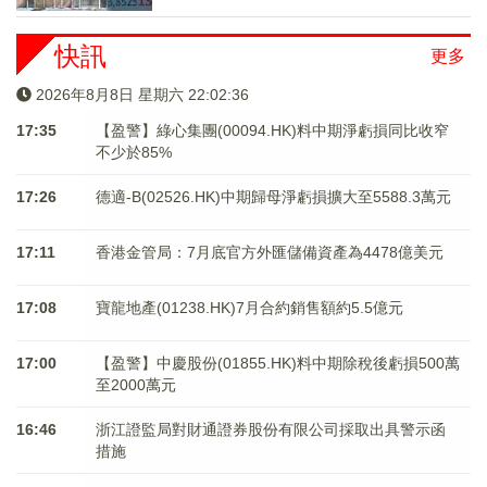
快訊
更多
2026年8月8日 星期六 22:02:37
17:35
【盈警】綠心集團(00094.HK)料中期淨虧損同比收窄
不少於85%
17:26
德適-B(02526.HK)中期歸母淨虧損擴大至5588.3萬元
17:11
香港金管局：7月底官方外匯儲備資產為4478億美元
17:08
寶龍地產(01238.HK)7月合約銷售額約5.5億元
17:00
【盈警】中慶股份(01855.HK)料中期除稅後虧損500萬
至2000萬元
16:46
浙江證監局對財通證券股份有限公司採取出具警示函
措施