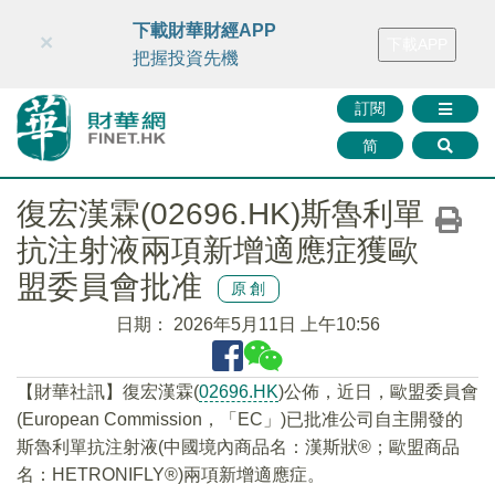
財華智庫網
FINTV
FINMETA
財華證券
媒體矩陣
下載財華財經APP
×
下載APP
智庫沙龍
聯絡我們
把握投資先機
訂閱
简
復宏漢霖(02696.HK)斯魯利單
抗注射液兩項新增適應症獲歐
盟委員會批准
原創
日期：
2026年5月11日 上午10:56
​【財華社訊】復宏漢霖(
02696.HK
)公佈，近日，歐盟委員會
(European Commission，「EC」)已批准公司自主開發的
斯魯利單抗注射液(中國境內商品名：漢斯狀®；歐盟商品
名：HETRONIFLY®)兩項新增適應症。