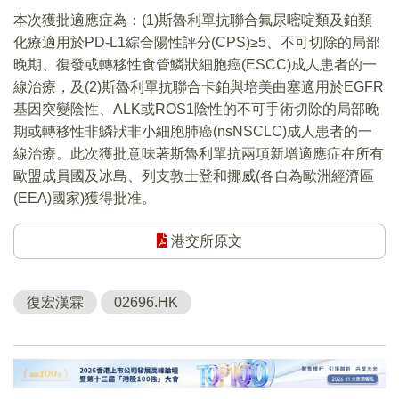
本次獲批適應症為：(1)斯魯利單抗聯合氟尿嘧啶類及鉑類
化療適用於PD-L1綜合陽性評分(CPS)≥5、不可切除的局部
晚期、復發或轉移性食管鱗狀細胞癌(ESCC)成人患者的一
線治療，及(2)斯魯利單抗聯合卡鉑與培美曲塞適用於EGFR
基因突變陰性、ALK或ROS1陰性的不可手術切除的局部晚
期或轉移性非鱗狀非小細胞肺癌(nsNSCLC)成人患者的一
線治療。此次獲批意味著斯魯利單抗兩項新增適應症在所有
歐盟成員國及冰島、列支敦士登和挪威(各自為歐洲經濟區
(EEA)國家)獲得批准。
港交所原文
復宏漢霖
02696.HK