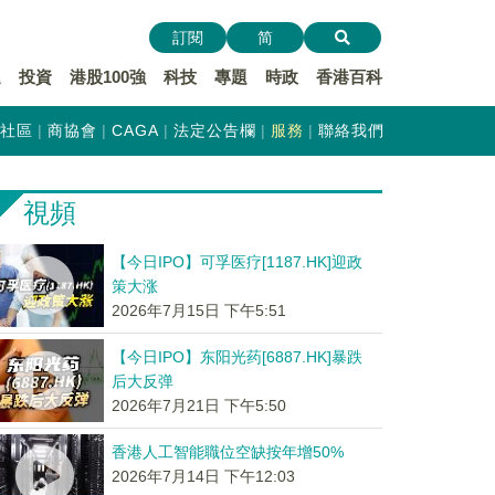
訂閱
简
遞
投資
港股100強
科技
專題
時政
香港百科
社區
商協會
CAGA
法定公告欄
服務
聯絡我們
視頻
【今日IPO】可孚医疗[1187.HK]迎政
策大涨
2026年7月15日 下午5:51
【今日IPO】东阳光药[6887.HK]暴跌
后大反弹
2026年7月21日 下午5:50
香港人工智能職位空缺按年增50%
2026年7月14日 下午12:03