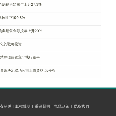
月合約銷售額按年上升27.3%
電量同比下降0.8%
合約物業銷售金額按年上升20%
流文化的戰略投資
興、翟慧婷獲任獨立非執行董事
上市委員會決定取消公司上市資格 续停牌
者關係
|
版權聲明
|
重要聲明
|
私隱政策
|
聯絡我們