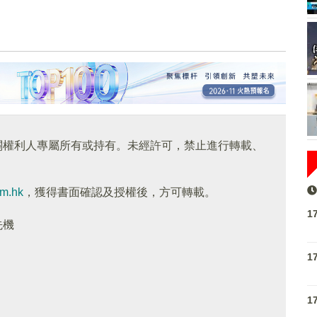
關權利人專屬所有或持有。未經許可，禁止進行轉載、
om.hk
，獲得書面確認及授權後，方可轉載。
1
先機
1
1