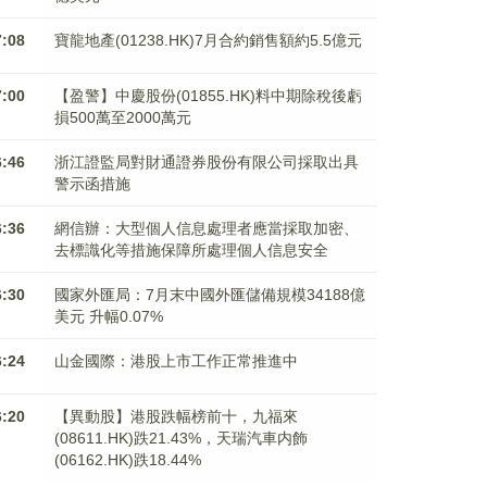
7:08
寶龍地產(01238.HK)7月合約銷售額約5.5億元
7:00
【盈警】中慶股份(01855.HK)料中期除稅後虧
損500萬至2000萬元
6:46
浙江證監局對財通證券股份有限公司採取出具
警示函措施
6:36
網信辦：大型個人信息處理者應當採取加密、
去標識化等措施保障所處理個人信息安全
6:30
國家外匯局：7月末中國外匯儲備規模34188億
美元 升幅0.07%
6:24
山金國際：港股上市工作正常推進中
6:20
【異動股】港股跌幅榜前十，九福來
(08611.HK)跌21.43%，天瑞汽車内飾
(06162.HK)跌18.44%