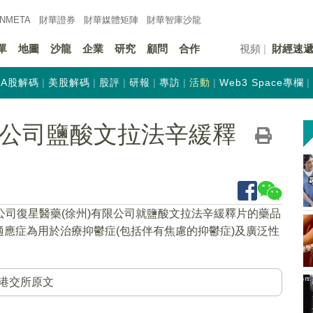
INMETA
財華證券
財華
媒體矩陣
財華
智庫沙龍
單
地圖
沙龍
企業
研究
顧問
合作
視頻
財經速
A股解碼
美股解碼
股評
研報
專訪
活動
Web3 Space專欄
K)子公司鹽酸文拉法辛緩釋
公司復星醫藥(徐州)有限公司就鹽酸文拉法辛緩釋片的藥品
應症為用於治療抑鬱症(包括伴有焦慮的抑鬱症)及廣泛性
港交所原文