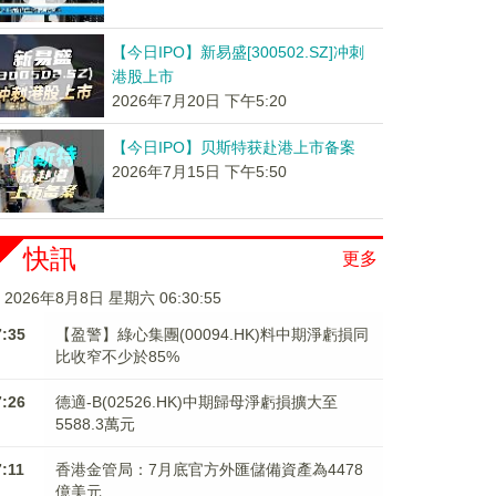
【今日IPO】新易盛[300502.SZ]冲刺
港股上市
2026年7月20日 下午5:20
【今日IPO】贝斯特获赴港上市备案
2026年7月15日 下午5:50
快訊
更多
2026年8月8日 星期六 06:30:56
7:35
【盈警】綠心集團(00094.HK)料中期淨虧損同
比收窄不少於85%
7:26
德適-B(02526.HK)中期歸母淨虧損擴大至
5588.3萬元
7:11
香港金管局：7月底官方外匯儲備資產為4478
億美元