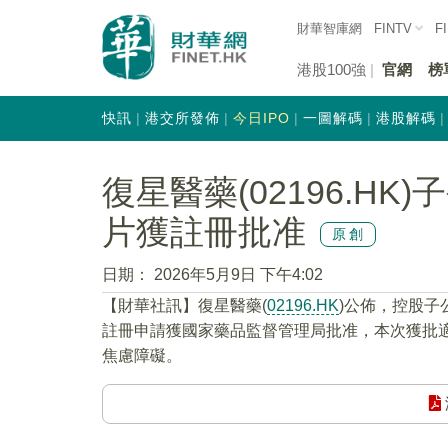
財華智庫網
FINTV
F
港股100強
官網
榜
快訊
港交所發佈
今日IPO
一圖解碼
港股解碼
復星醫藥(02196.H
片獲註冊批准
原創
日期：
2026年5月9日 下午4:02
​【財華社訊】復星醫藥(
02196.HK
)公佈，控股子
註冊申請獲國家藥品監督管理局批准，本次獲批適
焦慮障礙。