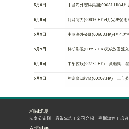
5月9日
中國海外宏洋集團(00081.HK)4
5月9日
龍源電力(00916.HK)4月完成發
5月9日
中國海外發展(00688.HK)4月
5月9日
檸萌影視(09857.HK)完成對吾
5月9日
中梁控股(02772.HK)：黃繼
5月9日
智富資源投資(00007.HK)：
相關訊息
法定公告欄
|
廣告查詢
|
公司介紹
|
專欄邀稿
|
投資
友情鏈接