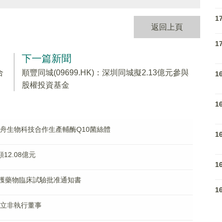
1
返回上頁
1
下一篇新聞
合
順豐同城(09699.HK)：深圳同城擬2.13億元參與
1
股權投資基金
1
與神舟生物科技合作生產輔酶Q10菌絲體
1
額12.08億元
1
005片獲藥物臨床試驗批准通知書
1
任獨立非執行董事