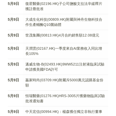
5月9日
復星醫藥(02196.HK)子公司鹽酸文拉法辛緩釋片
獲註冊批准
5月9日
大成生化科技(00809.HK)附屬與神舟生物科技合
作生產輔酶Q10菌絲體
5月9日
世茂集團(00813.HK)4月合約銷售額12.08億元
5月9日
天潤雲(02167.HK)一季度來自AI業務收入同比增
長105%
5月9日
邁威生物-B(02493.HK)9MW5211注射液臨床試驗
申請獲美國FDA許可
5月9日
贏家時尚(03709.HK)附屬斥5000萬元認購基金份
額
5月9日
恒瑞醫藥(01276.HK)HRS-3005片獲藥物臨床試驗
批准通知書
5月9日
中天宏信(00994.HK)：楊森獲任獨立非執行董事