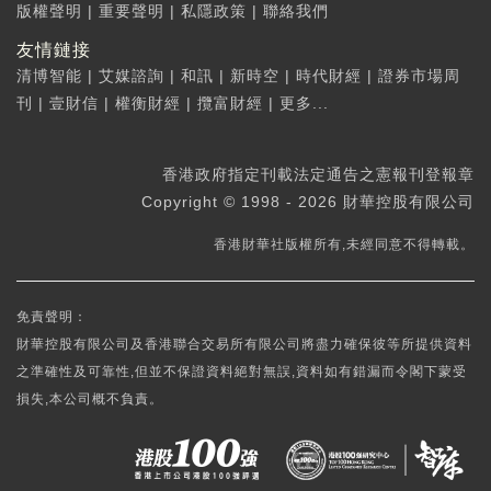
版權聲明
|
重要聲明
|
私隱政策
|
聯絡我們
友情鏈接
清博智能
|
艾媒諮詢
|
和訊
|
新時空
|
時代財經
|
證券市場周
刊
|
壹財信
|
權衡財經
|
攬富財經
|
更多...
香港政府指定刊載法定通告之憲報刊登報章
Copyright © 1998 - 2026 財華控股有限公司
香港財華社版權所有,未經同意不得轉載。
免責聲明：
財華控股有限公司及香港聯合交易所有限公司將盡力確保彼等所提供資料
之準確性及可靠性,但並不保證資料絕對無誤,資料如有錯漏而令閣下蒙受
損失,本公司概不負責。