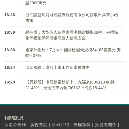
至2000萬元
16:46
浙江證監局對財通證券股份有限公司採取出具警示函
措施
16:36
網信辦：大型個人信息處理者應當採取加密、去標識
化等措施保障所處理個人信息安全
16:30
國家外匯局：7月末中國外匯儲備規模34188億美元 升
幅0.07%
16:24
山金國際：港股上市工作正常推進中
16:20
【異動股】港股跌幅榜前十，九福來(08611.HK)跌
21.43%，天瑞汽車内飾(06162.HK)跌18.44%
相關訊息
法定公告欄
|
廣告查詢
|
公司介紹
|
專欄邀稿
|
投資者關係
|