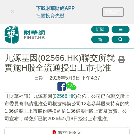
財華智庫網
FINTV
FINMETA
財華證券
媒體矩陣
下載財華財經APP
×
下載APP
智庫沙龍
聯絡我們
把握投資先機
訂閱
简
九源基因(02566.HK)聯交所就
實施H股全流通授出上市批准
日期：
2026年5月9日 下午4:37
【財華社訊】九源基因(
02566.HK
)公佈，公司已向聯交所上
市委員會申請批准公司根據轉換公司12名參與股東持有的約
1.36億股非上市股份轉換的約1.36億股H股上市及買賣。公
司宣布，聯交所已於2026年5月8日授出上市批准。
港交所原文