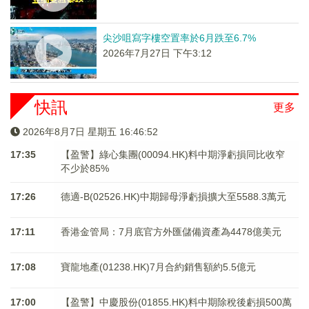
尖沙咀寫字樓空置率於6月跌至6.7%
2026年7月27日 下午3:12
快訊
更多
2026年8月7日 星期五 16:46:53
17:35
【盈警】綠心集團(00094.HK)料中期淨虧損同比收窄
不少於85%
17:26
德適-B(02526.HK)中期歸母淨虧損擴大至5588.3萬元
17:11
香港金管局：7月底官方外匯儲備資產為4478億美元
17:08
寶龍地產(01238.HK)7月合約銷售額約5.5億元
17:00
【盈警】中慶股份(01855.HK)料中期除稅後虧損500萬