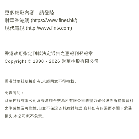
更多精彩內容，請登陸
財華香港網 (
https://www.finet.hk/
)
現代電視 (
http://www.fintv.com
)
香港政府指定刊載法定通告之憲報刊登報章
Copyright © 1998 - 2026 財華控股有限公司
香港財華社版權所有,未經同意不得轉載。
免責聲明：
財華控股有限公司及香港聯合交易所有限公司將盡力確保彼等所提供資料
之準確性及可靠性,但並不保證資料絕對無誤,資料如有錯漏而令閣下蒙受
損失,本公司概不負責。