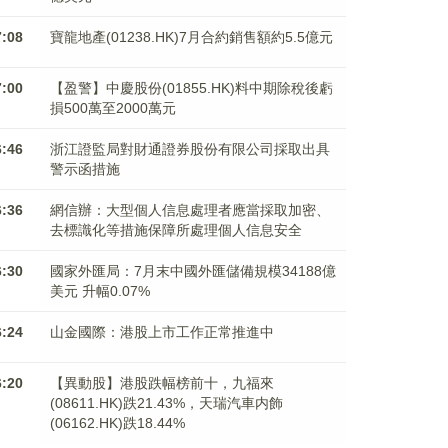
7:08
寶龍地產(01238.HK)7月合約銷售額約5.5億元
7:00
【盈警】中慶股份(01855.HK)料中期除稅後虧
損500萬至2000萬元
6:46
浙江證監局對財通證券股份有限公司採取出具
警示函措施
6:36
網信辦：大型個人信息處理者應當採取加密、
去標識化等措施保障所處理個人信息安全
6:30
國家外匯局：7月末中國外匯儲備規模34188億
美元 升幅0.07%
6:24
山金國際：港股上市工作正常推進中
6:20
【異動股】港股跌幅榜前十，九福來
(08611.HK)跌21.43%，天瑞汽車内飾
(06162.HK)跌18.44%