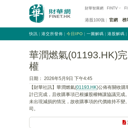
財華智庫網
FINTV
F
港股100強
官網
榜
快訊
港交所發佈
今日IPO
一圖解碼
港股解碼
華潤燃氣(01193.H
權
日期：
2026年5月9日 下午4:45
【財華社訊】華潤燃氣(
01193.HK
)公佈有關收
計已完成，且收購事項已根據股權轉讓協議完成
未出現減損的情況，故收購事項的代價維持不變
司。