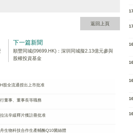
1
返回上頁
1
下一篇新聞
1
授
順豐同城(09699.HK)：深圳同城擬2.13億元參與
股權投資基金
1
1
實施H股全流通授出上市批准
1
任執行董事、董事長等職務
1
鹽酸文拉法辛緩釋片獲註冊批准
與神舟生物科技合作生產輔酶Q10菌絲體