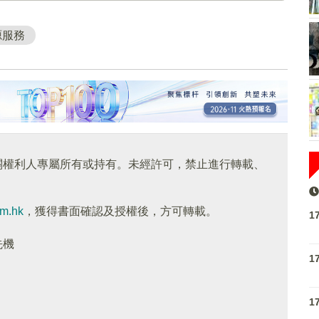
源服務
關權利人專屬所有或持有。未經許可，禁止進行轉載、
om.hk
，獲得書面確認及授權後，方可轉載。
1
先機
1
1