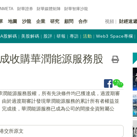
INMETA
財華證券
財華
媒體矩陣
財華
智庫沙龍
單
地圖
沙龍
企業
研究
顧問
合作
視頻
財經速
A股解碼
美股解碼
股評
研報
專訪
活動
Web3 Space專欄
K)完成收購華潤能源服務股
購華潤能源服務股權，所有先決條件均已獲達成，過渡期審
。由於過渡期審計發現華潤能源服務的累計所有者權益並
。完成後，華潤能源服務已成為公司的間接全資附屬公
港交所原文