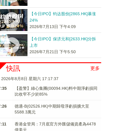
【今日IPO】钧达股份[2865.HK]暴涨
24%
2026年7月13日 下午4:09
【今日IPO】保济元和[2633.HK]分拆
上市
2026年7月21日 下午5:50
快訊
更多
2026年8月8日 星期六 17:17:37
7:35
【盈警】綠心集團(00094.HK)料中期淨虧損同
比收窄不少於85%
7:26
德適-B(02526.HK)中期歸母淨虧損擴大至
5588.3萬元
7:11
香港金管局：7月底官方外匯儲備資產為4478
億美元