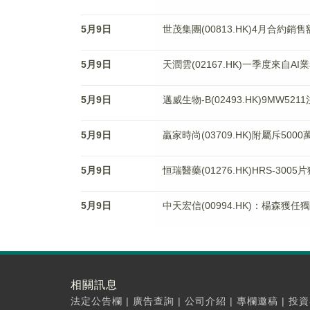
5月9日
世茂集團(00813.HK)4月合約銷售
5月9日
天潤雲(02167.HK)一季度來自A
5月9日
邁威生物-B(02493.HK)9MW
5月9日
贏家時尚(03709.HK)附屬斥50
5月9日
恒瑞醫藥(01276.HK)HRS-3
5月9日
中天宏信(00994.HK)：楊森獲
相關訊息
法定公告欄
|
廣告查詢
|
公司介紹
|
專欄邀稿
|
投資