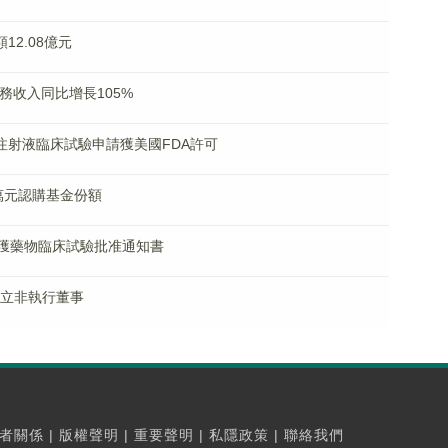
額12.08億元
I業務收入同比增長105%
5211注射液臨床試驗申請獲美國FDA許可
00萬元認購基金份額
005片獲藥物臨床試驗批准通知書
任獨立非執行董事
者關係
|
版權聲明
|
重要聲明
|
私隱政策
|
聯絡我們