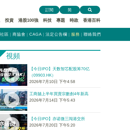
訂閱
简
遞
投資
港股100強
科技
專題
時政
香港百科
社區
商協會
CAGA
法定公告欄
服務
聯絡我們
視頻
【今日IPO】天数智芯配股筹70亿
（09903.HK）
2026年7月10日 下午4:58
工商舖上半年買賣宗數創4年新高
2026年7月14日 下午5:43
【今日IPO】亦诺微三闯港交所
2026年7月20日 下午5:20