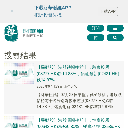
財華智庫網
FINTV
FINMETA
財華證券
媒體矩陣
下載財華財經APP
×
下載APP
智庫沙龍
聯絡我們
把握投資先機
訂閱
简
搜尋結果
【異動股】港股跌幅榜前十，駿東控股
(08277.HK)跌14.88%，佑駕創新(02431.HK)
跌14.87%
2026年07月23日 上午9:40
【財華社訊】07月23日早盤，截至發稿，港股跌
幅榜前十名分別為駿東控股(08277.HK)跌幅
14.88%、佑駕創新(02431.HK)跌幅14.87%、
PACIFIC LEGE...
【異動股】港股漲幅榜前十，恒富控股
(00643.HK)漲+30.30%，樂摩科技(02539.HK)