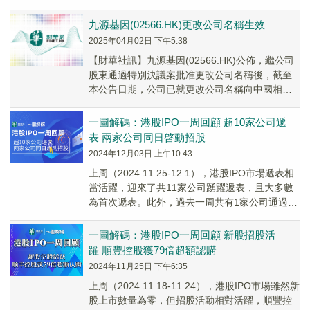
樣肽-1(GLP-1)受體激動劑司美格...
九源基因(02566.HK)更改公司名稱生效
2025年04月02日 下午5:38
【財華社訊】九源基因(02566.HK)公佈，繼公司
股東通過特別決議案批准更改公司名稱後，截至
本公告日期，公司已就更改公司名稱向中國相關
政府機關完成登記手續，並已取得換發的營業
執...
一圖解碼：港股IPO一周回顧 超10家公司遞
表 兩家公司同日啓動招股
2024年12月03日 上午10:43
上周（2024.11.25-12.1），港股IPO市場遞表相
當活躍，迎來了共11家公司踴躍遞表，且大多數
為首次遞表。此外，過去一周共有1家公司通過聆
訊，即越疆科技；重塑能源及多點...
一圖解碼：港股IPO一周回顧 新股招股活
躍 順豐控股獲79倍超額認購
2024年11月25日 下午6:35
上周（2024.11.18-11.24），港股IPO市場雖然新
股上市數量為零，但招股活動相對活躍，順豐控