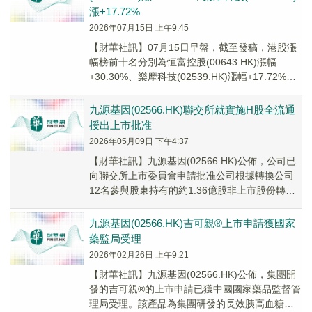
漲+17.72%
2026年07月15日 上午9:45
【財華社訊】07月15日早盤，截至發稿，港股漲
幅榜前十名分別為恒富控股(00643.HK)漲幅
+30.30%、樂摩科技(02539.HK)漲幅+17.72%、
時捷集團(01184...
九源基因(02566.HK)聯交所就實施H股全流通
授出上市批准
2026年05月09日 下午4:37
【財華社訊】九源基因(02566.HK)公佈，公司已
向聯交所上市委員會申請批准公司根據轉換公司
12名參與股東持有的約1.36億股非上市股份轉換
的約1.36億股H股上市及買賣。公司...
九源基因(02566.HK)吉可親®上市申請獲國家
藥監局受理
2026年02月26日 上午9:21
​【財華社訊】九源基因(02566.HK)公佈，集團開
發的吉可親®的上市申請已獲中國國家藥品監督管
理局受理。該產品為集團研發的長效胰高血糖素