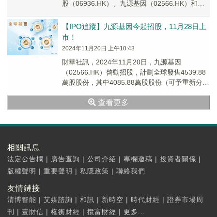
股（06936.HK）、九源基因（02566.HK）和夢
金園（02585....
【IPO追蹤】九源基因今起招股，11月28日上
市！
2024年11月20日 上午10:43
財華社訊，2024年11月20日，九源基因
（02566.HK）啓動招股，計劃全球發售4539.88
萬股股份，其中4085.88萬股股份（可予重新分
配）為國際發售股份，454萬股股...
查看更多
相關訊息
法定公告欄
|
廣告查詢
|
公司介紹
|
專欄邀稿
|
投資者關係
|
版權聲明
|
重要聲明
|
私隱政策
|
聯絡我們
友情鏈接
清博智能
|
艾媒諮詢
|
和訊
|
新時空
|
時代財經
|
證券市場周
刊
|
壹財信
|
權衡財經
|
攬富財經
|
更多...