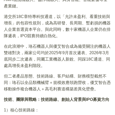
產業鏈。
港交所18C章特專科技通道，以「允許未盈利、看重技術與
增長」的包容性規則，成為高研發、長周期、暫虧損的機器
人企業首選資本平台。與此同時，數十家機器人企業仍在排
隊遞表，IPO競賽持續白熱化。
在此浪潮中，珞石機器人與優艾智合成為備受關注的機器人
雙雄對決，兩家公司均於2025年9月首次遞表、2026年3月
底同步二次遞表，同屬工業機器人新銳、同踩18C通道、同
處高增長未盈利階段。
但二者產品形態、技術路線、客戶結構、財務模型截然不
同：珞石以全品類機械臂＋規模效應領跑營收，優艾智合憑
移動操作複合機器人＋高毛利賽道構築差異化壁壘。
技術、團隊與戰略：技術路線、創始人背景與IPO募資方向
1）核心技術路線：