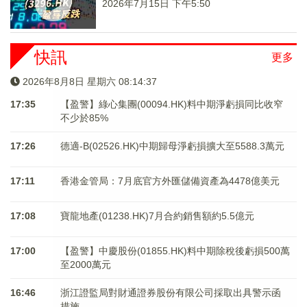
2026年7月15日 下午5:50
快訊
更多
2026年8月8日 星期六 08:14:38
17:35
【盈警】綠心集團(00094.HK)料中期淨虧損同比收窄
不少於85%
17:26
德適-B(02526.HK)中期歸母淨虧損擴大至5588.3萬元
17:11
香港金管局：7月底官方外匯儲備資產為4478億美元
17:08
寶龍地產(01238.HK)7月合約銷售額約5.5億元
17:00
【盈警】中慶股份(01855.HK)料中期除稅後虧損500萬
至2000萬元
16:46
浙江證監局對財通證券股份有限公司採取出具警示函
措施