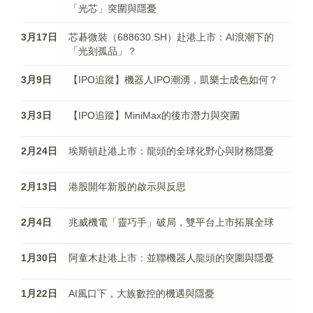
「光芯」突圍與隱憂
3月17日
芯碁微裝（688630.SH）赴港上市：AI浪潮下的
「光刻孤品」？
3月9日
【IPO追蹤】機器人IPO潮湧，凱樂士成色如何？
3月3日
【IPO追蹤】MiniMax的後市潛力與突圍
2月24日
埃斯頓赴港上市：龍頭的全球化野心與財務隱憂
2月13日
港股開年新股的啟示與反思
2月4日
兆威機電「靈巧手」破局，雙平台上市拓展全球
1月30日
阿童木赴港上市：並聯機器人龍頭的突圍與隱憂
1月22日
AI風口下，大族數控的機遇與隱憂