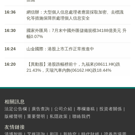
16:36
網信辦：大型個人信息處理者應當採取加密、去標識
化等措施保障所處理個人信息安全
16:30
國家外匯局：7月末中國外匯儲備規模34188億美元 升
幅0.07%
16:24
山金國際：港股上市工作正常推進中
16:20
【異動股】港股跌幅榜前十，九福來(08611.HK)跌
21.43%，天瑞汽車内飾(06162.HK)跌18.44%
相關訊息
法定公告欄
|
廣告查詢
|
公司介紹
|
專欄邀稿
|
投資者關係
|
版權聲明
|
重要聲明
|
私隱政策
|
聯絡我們
友情鏈接
清博智能
|
艾媒諮詢
|
和訊
|
新時空
|
時代財經
|
證券市場周