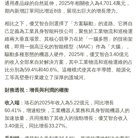
通用產品線的自然延伸，2025年相關收入為4,701.4萬元，
期內新增訂單同比增近8倍，展現出巨大的增長潛力。
相比之下，優艾智合則選擇了「方案驅動」的道路。它將自
己定義為工業具身智能科技公司，聚焦於工業物流和巡檢運
維兩大垂直場景。其核心競爭力在於「一腦多態」的技術架
構，即用一個高泛化的智能模型（MAIC）作為「大腦」，
驅動多種形態的機器人硬件。2025年，優艾智合3.40億元
的收入全部來自於解決方案，其中工業物流和巡檢運維的占
比分別為59.4%和40.6%。這種模式使其在半導體、能源化
工等高壁壘行業建立了深厚的護城河。
財務透視：增長與利潤的權衡
收入端
：珞石的2025年收入為5.22億元，同比增長
60.41%，增速較快，工業機器人業務和具身智能機器人的
加速放量，共同推動了其收入的強勁增長；優艾智合收入
3.40億元，同比增長33.27%。