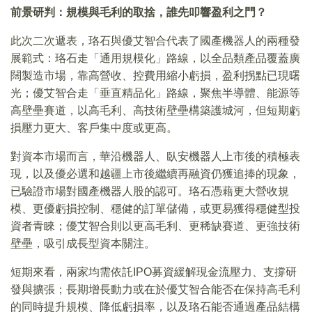
前景研判：規模與毛利的取捨，誰先叩響盈利之門？
此次二次遞表，珞石與優艾智合代表了國產機器人的兩種發
展範式：珞石走「通用規模化」路線，以全品類產品覆蓋廣
闊製造市場，靠高營收、控費用縮小虧損，盈利拐點已現曙
光；優艾智合走「垂直精品化」路線，聚焦半導體、能源等
高壁壘賽道，以高毛利、高技術壁壘構築護城河，但短期虧
損壓力更大、客戶集中度或更高。
對資本市場而言，華沿機器人、臥安機器人上市後的積極表
現，以及優必選和越疆上市後繼續再融資仍獲追捧的現象，
已驗證市場對國產機器人股的認可。珞石憑藉更大營收規
模、更優虧損控制、穩健的訂單儲備，或更易獲得穩健型投
資者青睞；優艾智合則以更高毛利、更稀缺賽道、更強技術
壁壘，吸引成長型資本關注。
短期來看，兩家均需依託IPO募資緩解現金流壓力、支撐研
發與擴張；長期增長動力或在於優艾智合能否在保持高毛利
的同時提升規模、降低虧損率，以及珞石能否通過產品結構