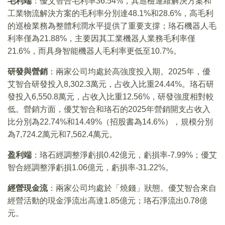
毛利端
：優艾智合毛利率36.54%，其巡檢運維解決方案和
工業物流解決方案的毛利率分別達48.1%和28.6%，高毛利
的巡檢業務為整體利潤水平提供了重要支撐；珞石機器人毛
利率僅為21.88%，主要因其工業機器人業務毛利率僅
21.6%，而具身智能機器人毛利率更低至10.7%。
研發與營銷
：兩家公司均處於高強度投入期。2025年，優
艾智合研發投入8,302.3萬元，占收入比重24.44%。珞石研
發投入6,550.8萬元，占收入比重12.56%，研發強度相對較
低。營銷方面，優艾智合和珞石的2025年營銷開支占收入
比分別為22.74%和14.49%（招股書為14.6%），規模分別
為7,724.2萬元和7,562.4萬元。
盈利端
：珞石經調整淨虧損0.42億元，虧損率-7.99%；優艾
智合經調整淨虧損1.06億元，虧損率-31.22%。
經營現金流
：兩家公司均處於「燒錢」狀態。優艾智合來自
經營活動的現金淨流出高達1.85億元；珞石淨流出0.78億
元。