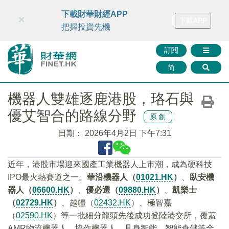
財華智庫網
FINTV
FINMETA
財華證券
媒體矩陣
下載財華財經APP
×
下載APP
智庫沙龍
聯絡我們
把握投資先機
訂閱
简
機器人雙雄逐鹿港股，珞石與
優艾智合的路線分野
原創
日期：
2026年4月2日 下午7:31
近年，港股市場迎來國產工業機器人上市潮，成為硬科技
IPO最火熱賽道之一。
華沿機器人（
01021.HK
）
、
臥安機
器人（
06600.HK
）
、
優必選（
09880.HK
）
、
凱樂士
（
02729.HK
）
、越疆（
02432.HK
）、極智嘉
（
02590.HK
）等一批細分龍頭先後成功登陸港交所，覆蓋
AMR物流機器人、協作機器人、具身智能、智能倉儲等全