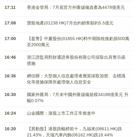
17:11
香港金管局：7月底官方外匯儲備資產為4478億美元
17:08
寶龍地產(01238.HK)7月合約銷售額約5.5億元
17:00
【盈警】中慶股份(01855.HK)料中期除稅後虧損500萬
至2000萬元
16:46
浙江證監局對財通證券股份有限公司採取出具警示函
措施
16:36
網信辦：大型個人信息處理者應當採取加密、去標識
化等措施保障所處理個人信息安全
16:30
國家外匯局：7月末中國外匯儲備規模34188億美元 升
幅0.07%
16:24
山金國際：港股上市工作正常推進中
16:20
【異動股】港股跌幅榜前十，九福來(08611.HK)跌
21.43%，天瑞汽車内飾(06162.HK)跌18.44%