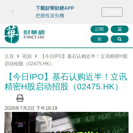
財華智庫網
FINTV
FINMETA
財華證券
媒體矩陣
下載財華財經APP
×
下載APP
智庫沙龍
聯絡我們
把握投資先機
訂閱
简
主頁
視頻
【今日IPO】基石认购近半！立讯精密H股
启动招股（02475.HK）
【今日IPO】基石认购近半！立讯
精密H股启动招股（02475.HK）
2026年7月2日 下午18:19