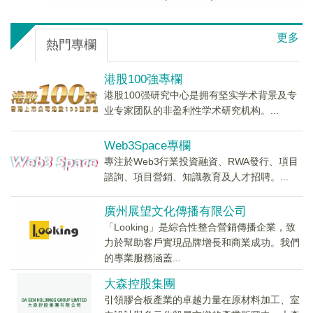
更多
熱門專欄
港股100強專欄
港股100强研究中心是拥有坚实学术背景及专
业专家团队的非盈利性学术研究机构。...
Web3Space專欄
專注於Web3行業投資融資、RWA發行、項目
諮詢、項目營銷、知識教育及人才招聘。...
廣州展望文化傳播有限公司
「Looking」是綜合性整合營銷傳播企業，致
力於幫助客戶實現品牌增長和商業成功。我們
的專業服務涵蓋...
大森控股集團
引領膠合板產業的卓越力量在原材料加工、室