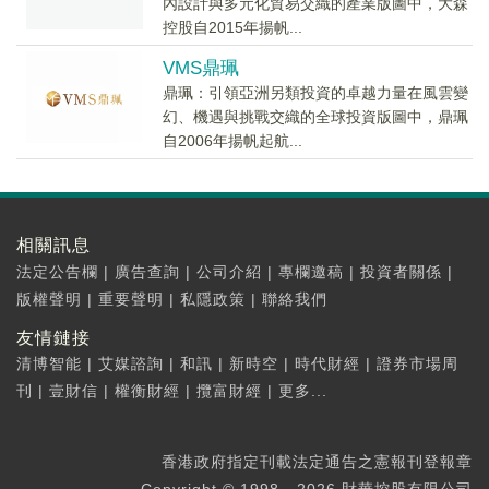
內設計與多元化貿易交織的產業版圖中，大森
控股自2015年揚帆...
VMS鼎珮
鼎珮：引領亞洲另類投資的卓越力量在風雲變
幻、機遇與挑戰交織的全球投資版圖中，鼎珮
自2006年揚帆起航...
相關訊息
法定公告欄
|
廣告查詢
|
公司介紹
|
專欄邀稿
|
投資者關係
|
版權聲明
|
重要聲明
|
私隱政策
|
聯絡我們
友情鏈接
清博智能
|
艾媒諮詢
|
和訊
|
新時空
|
時代財經
|
證券市場周
刊
|
壹財信
|
權衡財經
|
攬富財經
|
更多...
香港政府指定刊載法定通告之憲報刊登報章
Copyright © 1998 - 2026 財華控股有限公司