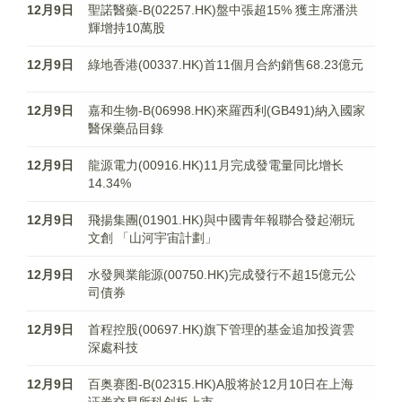
12月9日
聖諾醫藥-B(02257.HK)盤中張超15% 獲主席潘洪
輝增持10萬股
12月9日
綠地香港(00337.HK)首11個月合約銷售68.23億元
12月9日
嘉和生物-B(06998.HK)來羅西利(GB491)納入國家
醫保藥品目錄
12月9日
龍源電力(00916.HK)11月完成發電量同比增长
14.34%
12月9日
飛揚集團(01901.HK)與中國青年報聯合發起潮玩
文創 「山河宇宙計劃」
12月9日
水發興業能源(00750.HK)完成發行不超15億元公
司債券
12月9日
首程控股(00697.HK)旗下管理的基金追加投資雲
深處科技
12月9日
百奥赛图-B(02315.HK)A股将於12月10日在上海