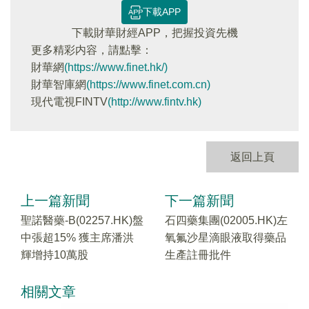
下載APP
下載財華財經APP，把握投資先機
更多精彩内容，請點擊：
財華網
(https://www.finet.hk/)
財華智庫網
(https://www.finet.com.cn)
現代電視FINTV
(http://www.fintv.hk)
返回上頁
上一篇新聞
下一篇新聞
聖諾醫藥-B(02257.HK)盤
石四藥集團(02005.HK)左
中張超15% 獲主席潘洪
氧氟沙星滴眼液取得藥品
輝增持10萬股
生產註冊批件
相關文章