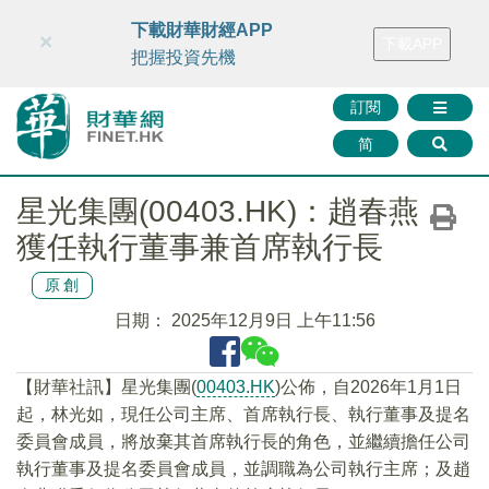
財華智庫網
FINTV
FINMETA
財華證券
媒體矩陣
下載財華財經APP
×
下載APP
智庫沙龍
聯絡我們
把握投資先機
訂閱
简
星光集團(00403.HK)：趙春燕
獲任執行董事兼首席執行長
原創
日期：
2025年12月9日 上午11:56
【財華社訊】星光集團(
00403.HK
)公佈，自2026年1月1日
起，林光如，現任公司主席、首席執行長、執行董事及提名
委員會成員，將放棄其首席執行長的角色，並繼續擔任公司
執行董事及提名委員會成員，並調職為公司執行主席；及趙