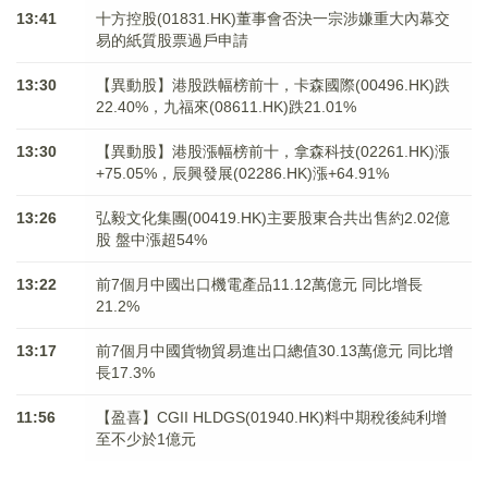
13:41
十方控股(01831.HK)董事會否決一宗涉嫌重大內幕交
易的紙質股票過戶申請
13:30
【異動股】港股跌幅榜前十，卡森國際(00496.HK)跌
22.40%，九福來(08611.HK)跌21.01%
13:30
【異動股】港股漲幅榜前十，拿森科技(02261.HK)漲
+75.05%，辰興發展(02286.HK)漲+64.91%
13:26
弘毅文化集團(00419.HK)主要股東合共出售約2.02億
股 盤中漲超54%
13:22
前7個月中國出口機電產品11.12萬億元 同比增長
21.2%
13:17
前7個月中國貨物貿易進出口總值30.13萬億元 同比增
長17.3%
11:56
【盈喜】CGII HLDGS(01940.HK)料中期稅後純利增
至不少於1億元