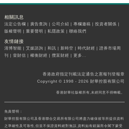
相關訊息
法定公告欄
|
廣告查詢
|
公司介紹
|
專欄邀稿
|
投資者關係
|
版權聲明
|
重要聲明
|
私隱政策
|
聯絡我們
友情鏈接
清博智能
|
艾媒諮詢
|
和訊
|
新時空
|
時代財經
|
證券市場周
刊
|
壹財信
|
權衡財經
|
攬富財經
|
更多...
香港政府指定刊載法定通告之憲報刊登報章
Copyright © 1998 - 2026 財華控股有限公司
香港財華社版權所有,未經同意不得轉載。
免責聲明：
財華控股有限公司及香港聯合交易所有限公司將盡力確保彼等所提供資料
之準確性及可靠性,但並不保證資料絕對無誤,資料如有錯漏而令閣下蒙受