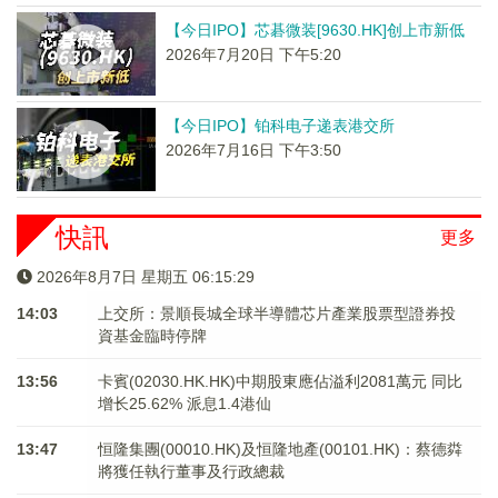
【今日IPO】芯碁微装[9630.HK]创上市新低
2026年7月20日 下午5:20
【今日IPO】铂科电子递表港交所
2026年7月16日 下午3:50
快訊
更多
2026年8月7日 星期五 06:15:29
14:03
上交所：景順長城全球半導體芯片產業股票型證券投
資基金臨時停牌
13:56
卡賓(02030.HK.HK)中期股東應佔溢利2081萬元 同比
增长25.62% 派息1.4港仙
13:47
恒隆集團(00010.HK)及恒隆地產(00101.HK)：蔡德粦
將獲任執行董事及行政總裁