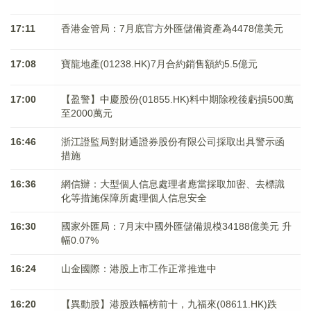
17:11
香港金管局：7月底官方外匯儲備資產為4478億美元
17:08
寶龍地產(01238.HK)7月合約銷售額約5.5億元
17:00
【盈警】中慶股份(01855.HK)料中期除稅後虧損500萬
至2000萬元
16:46
浙江證監局對財通證券股份有限公司採取出具警示函
措施
16:36
網信辦：大型個人信息處理者應當採取加密、去標識
化等措施保障所處理個人信息安全
16:30
國家外匯局：7月末中國外匯儲備規模34188億美元 升
幅0.07%
16:24
山金國際：港股上市工作正常推進中
16:20
【異動股】港股跌幅榜前十，九福來(08611.HK)跌