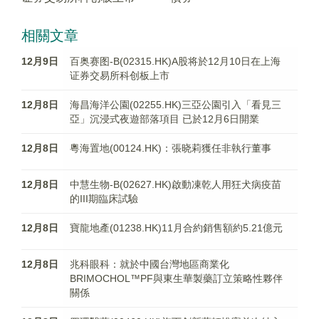
相關文章
12月9日
百奥赛图-B(02315.HK)A股将於12月10日在上海
证券交易所科创板上市
12月8日
海昌海洋公園(02255.HK)三亞公園引入「看見三
亞」沉浸式夜遊部落項目 已於12月6日開業
12月8日
粵海置地(00124.HK)：張晓莉獲任非執行董事
12月8日
中慧生物-B(02627.HK)啟動凍乾人用狂犬病疫苗
的III期臨床試驗
12月8日
寶龍地產(01238.HK)11月合約銷售額約5.21億元
12月8日
兆科眼科：就於中國台灣地區商業化
BRIMOCHOL™PF與東生華製藥訂立策略性夥伴
關係