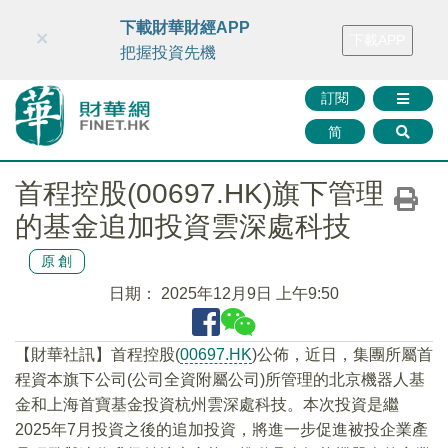
財華智庫網
FINTV
FINMETA
財華證券
媒體矩陣
下載財華財經APP
×
下載APP
智庫沙龍
聯絡我們
把握投資先機
訂閱
简
首程控股(00697.HK)旗下管理
的基金追加投資雲深處科技
原創
日期：
2025年12月9日 上午9:50
【財華社訊】首程控股(
00697.HK
)公佈，近日，集團所屬首
程資本旗下公司(公司全資附屬公司)所管理的北京機器人基
金和上海首寶基金投資杭州雲深處科技。本次投資是繼
2025年7月投資之後的追加投資，將進一步促進被投企業產