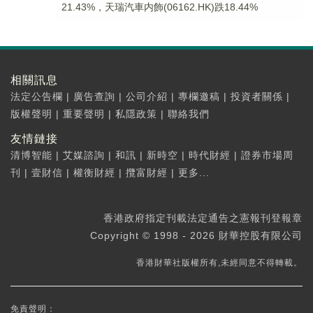
21.43%，天瑞汽車内飾(06162.HK)跌18.44%
相關訊息
法定公告欄
|
廣告查詢
|
公司介紹
|
專欄邀稿
|
投資者關係
|
版權聲明
|
重要聲明
|
私隱政策
|
聯絡我們
友情鏈接
清博智能
|
艾媒諮詢
|
和訊
|
新時空
|
時代財經
|
證券市場周
刊
|
壹財信
|
權衡財經
|
攬富財經
|
更多...
香港政府指定刊載法定通告之憲報刊登報章
Copyright © 1998 - 2026 財華控股有限公司
香港財華社版權所有,未經同意不得轉載。
免責聲明：