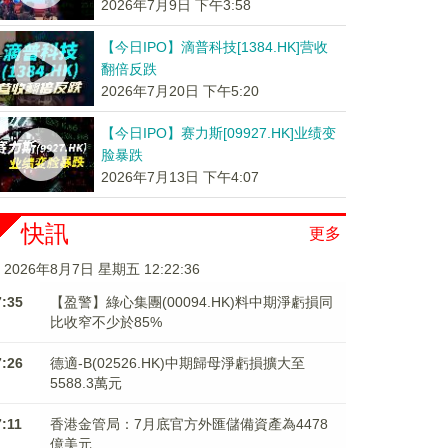
2026年7月9日 下午3:58
【今日IPO】滴普科技[1384.HK]营收
翻倍反跌
2026年7月20日 下午5:20
【今日IPO】赛力斯[09927.HK]业绩变
脸暴跌
2026年7月13日 下午4:07
快訊
更多
2026年8月7日 星期五 12:22:37
7:35
【盈警】綠心集團(00094.HK)料中期淨虧損同
比收窄不少於85%
7:26
德適-B(02526.HK)中期歸母淨虧損擴大至
5588.3萬元
7:11
香港金管局：7月底官方外匯儲備資產為4478
億美元