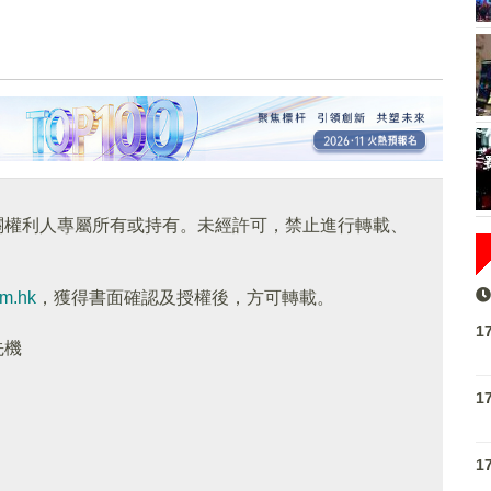
關權利人專屬所有或持有。未經許可，禁止進行轉載、
om.hk
，獲得書面確認及授權後，方可轉載。
1
先機
1
1