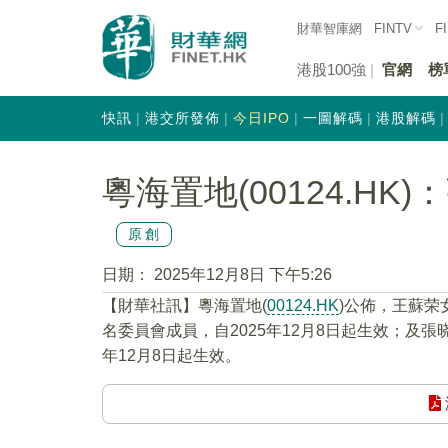
財華智庫網
FINTV
F
港股100強
官網
榜
快訊
港交所發佈
今日IPO
一圖解碼
港股解碼
粵海置地(00124.H
原創
日期：
2025年12月8日 下午5:26
【財華社訊】粵海置地(
00124.HK
)公佈，王蘇
名委員會成員，自2025年12月8日起生效；及
年12月8日起生效。