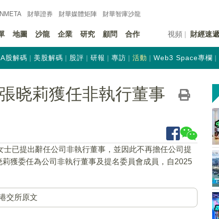
INMETA
財華證券
財華
媒體矩陣
財華
智庫沙龍
單
地圖
沙龍
企業
研究
顧問
合作
視頻
財經速
A股解碼
美股解碼
股評
研報
專訪
活動
Web3 Space專欄
K)：張晓莉獲任非執行董事
荣女士已提出辭任公司非執行董事，並因此不再擔任公司提
張晓莉獲委任為公司非執行董事及提名委員會成員，自2025
港交所原文