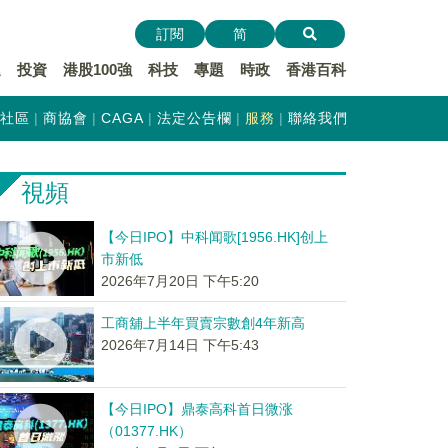
訂閱
简
遞
投資
港股100強
科技
專題
時政
香港百科
社區
商協會
CAGA
法定公告欄
服務
聯絡我們
視頻
【今日IPO】中科闻歌[1956.HK]创上
市新低
2026年7月20日 下午5:20
工商舖上半年買賣宗數創4年新高
2026年7月14日 下午5:43
【今日IPO】鼎泰高科首日微涨
（01377.HK）