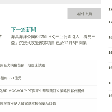
1
返回上頁
1
下一篇新聞
苗
海昌海洋公園(02255.HK)三亞公園引入「看見三
1
亞」沉浸式夜遊部落項目 已於12月6日開業
1
乾人用狂犬病疫苗的III期臨床試驗
1
售額約5.21億元
1
BRIMOCHOL™PF與東生華製藥訂立策略性夥伴關係
1
新藥軒悅寧首次納入國家基本醫保藥品目錄