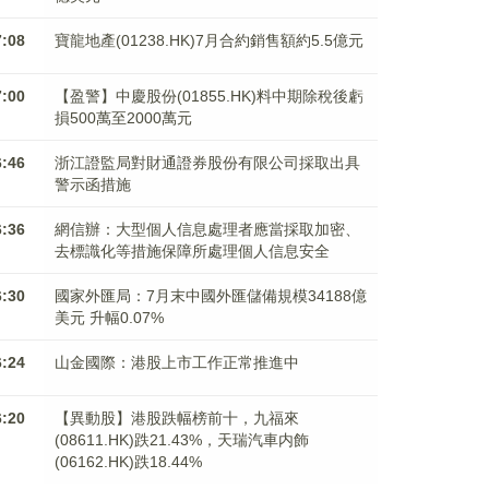
7:08
寶龍地產(01238.HK)7月合約銷售額約5.5億元
7:00
【盈警】中慶股份(01855.HK)料中期除稅後虧
損500萬至2000萬元
6:46
浙江證監局對財通證券股份有限公司採取出具
警示函措施
6:36
網信辦：大型個人信息處理者應當採取加密、
去標識化等措施保障所處理個人信息安全
6:30
國家外匯局：7月末中國外匯儲備規模34188億
美元 升幅0.07%
6:24
山金國際：港股上市工作正常推進中
6:20
【異動股】港股跌幅榜前十，九福來
(08611.HK)跌21.43%，天瑞汽車内飾
(06162.HK)跌18.44%