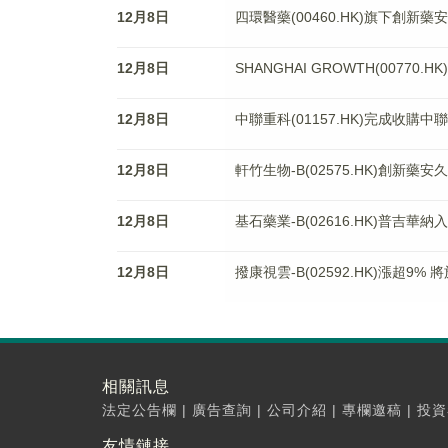
12月8日
四環醫藥(00460.HK)旗下創新
12月8日
SHANGHAI GROWTH(00770
12月8日
中聯重科(01157.HK)完成收購
12月8日
軒竹生物-B(02575.HK)創新
12月8日
基石藥業-B(02616.HK)普吉華
12月8日
撥康視雲-B(02592.HK)漲超9
相關訊息
法定公告欄
|
廣告查詢
|
公司介紹
|
專欄邀稿
|
投資
友情鏈接