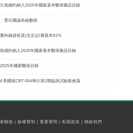
藥安久衛續約納入2025年國家基本醫保藥品目錄
.HK)：委任國誠為核數師
中聯重科融資租賃(北京)註冊股本81%
藥安久衛續約納入2025年國家基本醫保藥品目錄
納入2025年國家醫保目錄
% 將於美國就CBT-004舉行第2期臨床試驗後會議
者關係
|
版權聲明
|
重要聲明
|
私隱政策
|
聯絡我們