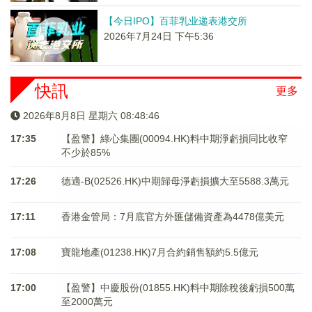
【今日IPO】百菲乳业递表港交所
2026年7月24日 下午5:36
快訊
更多
2026年8月8日 星期六 08:48:46
17:35
【盈警】綠心集團(00094.HK)料中期淨虧損同比收窄
不少於85%
17:26
德適-B(02526.HK)中期歸母淨虧損擴大至5588.3萬元
17:11
香港金管局：7月底官方外匯儲備資產為4478億美元
17:08
寶龍地產(01238.HK)7月合約銷售額約5.5億元
17:00
【盈警】中慶股份(01855.HK)料中期除稅後虧損500萬
至2000萬元