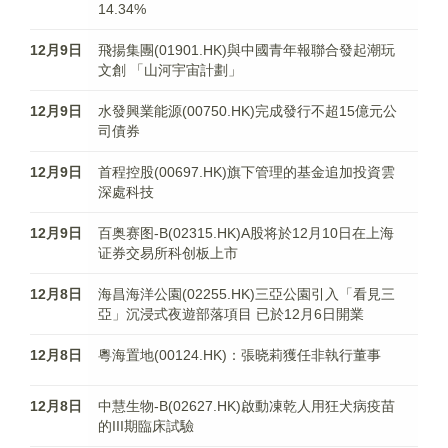
14.34%
12月9日
飛揚集團(01901.HK)與中國青年報聯合發起潮玩
文創 「山河宇宙計劃」
12月9日
水發興業能源(00750.HK)完成發行不超15億元公
司債券
12月9日
首程控股(00697.HK)旗下管理的基金追加投資雲
深處科技
12月9日
百奥赛图-B(02315.HK)A股将於12月10日在上海
证券交易所科创板上市
12月8日
海昌海洋公園(02255.HK)三亞公園引入「看見三
亞」沉浸式夜遊部落項目 已於12月6日開業
12月8日
粵海置地(00124.HK)：張晓莉獲任非執行董事
12月8日
中慧生物-B(02627.HK)啟動凍乾人用狂犬病疫苗
的III期臨床試驗