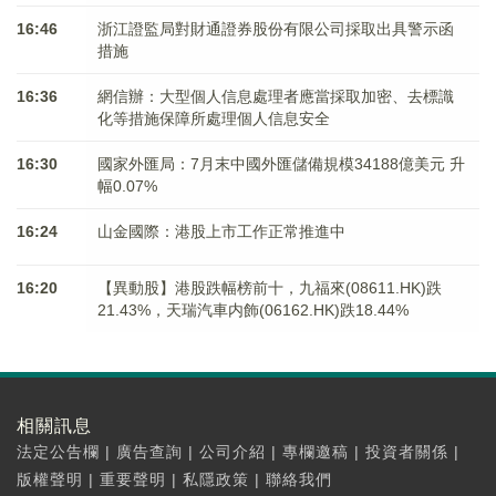
16:46
浙江證監局對財通證券股份有限公司採取出具警示函
措施
16:36
網信辦：大型個人信息處理者應當採取加密、去標識
化等措施保障所處理個人信息安全
16:30
國家外匯局：7月末中國外匯儲備規模34188億美元 升
幅0.07%
16:24
山金國際：港股上市工作正常推進中
16:20
【異動股】港股跌幅榜前十，九福來(08611.HK)跌
21.43%，天瑞汽車内飾(06162.HK)跌18.44%
相關訊息
法定公告欄
|
廣告查詢
|
公司介紹
|
專欄邀稿
|
投資者關係
|
版權聲明
|
重要聲明
|
私隱政策
|
聯絡我們