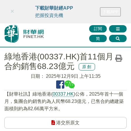
財華智庫網
FINTV
FINMETA
財華證券
媒體矩陣
下載財華財經APP
×
下載APP
智庫沙龍
聯絡我們
把握投資先機
訂閱
简
綠地香港(00337.HK)首11個月
合約銷售68.23億元
原創
日期：
2025年12月9日 上午11:35
【財華社訊】綠地香港(
00337.HK
)公佈，2025年首十一個
月，集團合約銷售約為人民幣68.23億元，已售合約總建築
面積則約為82.66萬平方米。
港交所原文