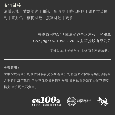
友情鏈接
清博智能
|
艾媒諮詢
|
和訊
|
新時空
|
時代財經
|
證券市場周
刊
|
壹財信
|
權衡財經
|
攬富財經
|
更多...
香港政府指定刊載法定通告之憲報刊登報章
Copyright © 1998 - 2026 財華控股有限公司
香港財華社版權所有,未經同意不得轉載。
免責聲明：
財華控股有限公司及香港聯合交易所有限公司將盡力確保彼等所提供資料
之準確性及可靠性,但並不保證資料絕對無誤,資料如有錯漏而令閣下蒙受
損失,本公司概不負責。