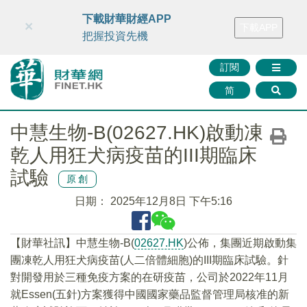
財華智庫網
FINTV
FINMETA
財華證券
媒體矩陣
下載財華財經APP
×
下載APP
智庫沙龍
聯絡我們
把握投資先機
訂閱
简
中慧生物-B(02627.HK)啟動凍
乾人用狂犬病疫苗的III期臨床
試驗
原創
日期：
2025年12月8日 下午5:16
【財華社訊】中慧生物-B(
02627.HK
)公佈，集團近期啟動集
團凍乾人用狂犬病疫苗(人二倍體細胞)的III期臨床試驗。針
對開發用於三種免疫方案的在研疫苗，公司於2022年11月
就Essen(五針)方案獲得中國國家藥品監督管理局核准的新