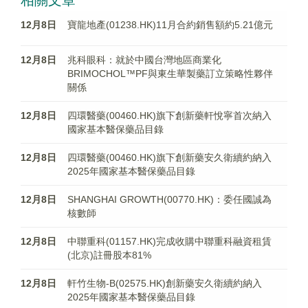
相關文章
12月8日
寶龍地產(01238.HK)11月合約銷售額約5.21億元
12月8日
兆科眼科：就於中國台灣地區商業化
BRIMOCHOL™PF與東生華製藥訂立策略性夥伴
關係
12月8日
四環醫藥(00460.HK)旗下創新藥軒悅寧首次納入
國家基本醫保藥品目錄
12月8日
四環醫藥(00460.HK)旗下創新藥安久衛續約納入
2025年國家基本醫保藥品目錄
12月8日
SHANGHAI GROWTH(00770.HK)：委任國誠為
核數師
12月8日
中聯重科(01157.HK)完成收購中聯重科融資租賃
(北京)註冊股本81%
12月8日
軒竹生物-B(02575.HK)創新藥安久衛續約納入
2025年國家基本醫保藥品目錄