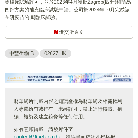
藥臨床試驗許可，並於2023年4月獲批Zagreb(四針)和簡易
四針方案的補充臨床試驗申請。公司於2024年10月完成該
在研疫苗的I期臨床試驗。
港交所原文
中慧生物-B
02627.HK
財華網所刊載內容之知識產權為財華網及相關權利
人專屬所有或持有。未經許可，禁止進行轉載、摘
編、複製及建立鏡像等任何使用。
如有意願轉載，請發郵件至
content@finet.com.hk
，獲得書面確認及授權後，