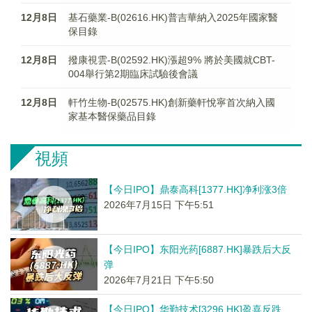
12月8日
基石藥業-B(02616.HK)普吉華納入2025年國家醫
保目錄
12月8日
撥康視雲-B(02592.HK)漲超9% 將於美國就CBT-
004舉行第2期臨床試驗後會議
12月8日
軒竹生物-B(02575.HK)創新藥軒悅寧首次納入國
家基本醫保藥品目錄
視頻
【今日IPO】鼎泰高科[1377.HK]净利涨3倍
2026年7月15日 下午5:51
【今日IPO】东阳光药[6887.HK]暴跌后大反
弹
2026年7月21日 下午5:50
【今日IPO】华勤技术[3296.HK]盈喜反跌