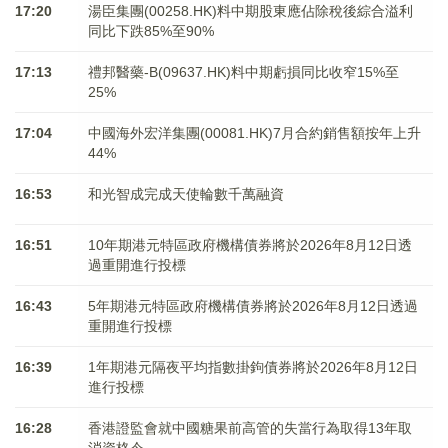
17:20
湯臣集團(00258.HK)料中期股東應佔除稅後綜合溢利
同比下跌85%至90%
17:13
禮邦醫藥-B(09637.HK)料中期虧損同比收窄15%至
25%
17:04
中國海外宏洋集團(00081.HK)7月合約銷售額按年上升
44%
16:53
和光智成完成天使輪數千萬融資
16:51
10年期港元特區政府機構債券將於2026年8月12日透
過重開進行投標
16:43
5年期港元特區政府機構債券將於2026年8月12日透過
重開進行投標
16:39
1年期港元隔夜平均指數掛鉤債券將於2026年8月12日
進行投標
16:28
香港證監會就中國糖果前高管的失當行為取得13年取