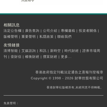
消資格令
相關訊息
法定公告欄
|
廣告查詢
|
公司介紹
|
專欄邀稿
|
投資者關係
|
版權聲明
|
重要聲明
|
私隱政策
|
聯絡我們
友情鏈接
清博智能
|
艾媒諮詢
|
和訊
|
新時空
|
時代財經
|
證券市場周
刊
|
壹財信
|
權衡財經
|
攬富財經
|
更多...
香港政府指定刊載法定通告之憲報刊登報章
Copyright © 1998 - 2026 財華控股有限公司
香港財華社版權所有,未經同意不得轉載。
免責聲明：