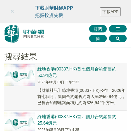
財華智庫網
FINTV
FINMETA
財華證券
媒體矩陣
下載財華財經APP
×
下載APP
智庫沙龍
聯絡我們
把握投資先機
訂閱
简
搜尋結果
綠地香港(00337.HK)首七個月合約銷售約
50.94億元
2026年08月10日 下午5:32
【財華社訊】綠地香港(00337.HK)公布，2026年
首七個月，集團合約銷售約為人民幣50.94億元，
已售合約總建築面積則約為626,942平方米。
綠地香港(00337.HK)首四個月合約銷售約
25.64億元
2026年05月08日 下午4:35