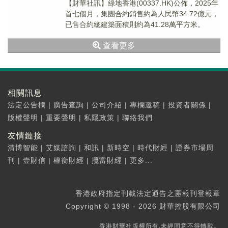
【財華社訊】綠地香港(00337.HK)公佈，2025年
首七個月，集團合約銷售約為人民幣34.72億元，
已售合約總建築面積則約為41.28萬平方米。
查看更多
相關訊息
法定公告欄
|
廣告查詢
|
公司介紹
|
專欄邀稿
|
投資者關係
|
版權聲明
|
重要聲明
|
私隱政策
|
聯絡我們
友情鏈接
清博智能
|
艾媒諮詢
|
和訊
|
新時空
|
時代財經
|
證券市場周
刊
|
壹財信
|
權衡財經
|
攬富財經
|
更多...
香港政府指定刊載法定通告之憲報刊登報章
Copyright © 1998 - 2026 財華控股有限公司
香港財華社版權所有,未經同意不得轉載。