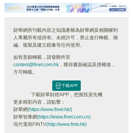
財華網所刊載內容之知識產權為財華網及相關權利
人專屬所有或持有。未經許可，禁止進行轉載、摘
編、複製及建立鏡像等任何使用。
如有意願轉載，請發郵件至
content@finet.com.hk
，獲得書面確認及授權後，
方可轉載。
下載APP
下載財華財經APP，把握投資先機
更多精彩内容，請點擊：
財華網
(https://www.finet.hk/)
財華智庫網
(https://www.finet.com.cn)
現代電視FINTV
(http://www.fintv.hk)