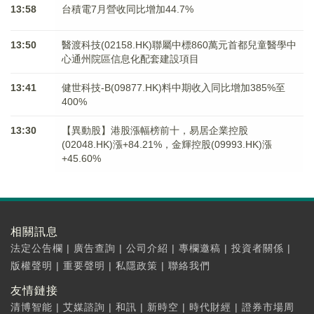
13:58
台積電7月營收同比增加44.7%
13:50
醫渡科技(02158.HK)聯屬中標860萬元首都兒童醫學中
心通州院區信息化配套建設項目
13:41
健世科技-B(09877.HK)料中期收入同比增加385%至
400%
13:30
【異動股】港股漲幅榜前十，易居企業控股
(02048.HK)漲+84.21%，金輝控股(09993.HK)漲
+45.60%
相關訊息
法定公告欄
|
廣告查詢
|
公司介紹
|
專欄邀稿
|
投資者關係
|
版權聲明
|
重要聲明
|
私隱政策
|
聯絡我們
友情鏈接
清博智能
|
艾媒諮詢
|
和訊
|
新時空
|
時代財經
|
證券市場周