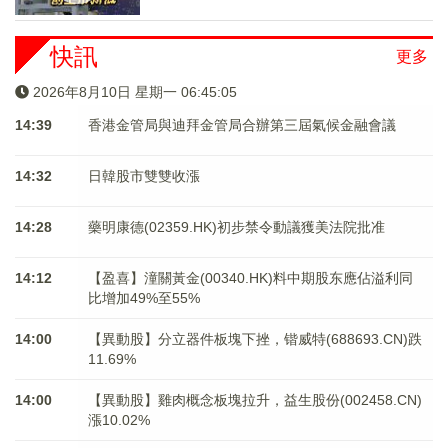
快訊
更多
2026年8月10日 星期一 06:45:05
14:39
香港金管局與迪拜金管局合辦第三屆氣候金融會議
14:32
日韓股市雙雙收漲
14:28
藥明康德(02359.HK)初步禁令動議獲美法院批准
14:12
【盈喜】潼關黃金(00340.HK)料中期股东應佔溢利同
比增加49%至55%
14:00
【異動股】分立器件板塊下挫，锴威特(688693.CN)跌
11.69%
14:00
【異動股】雞肉概念板塊拉升，益生股份(002458.CN)
漲10.02%