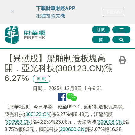
財華智庫網
FINTV
FINMETA
財華證券
媒體矩陣
下載財華財經APP
×
下載APP
智庫沙龍
聯絡我們
把握投資先機
訂閱
简
【異動股】船舶制造板塊高
開，亞光科技(300123.CN)漲
6.27%
原創
日期：
2025年12月8日 上午9:31
【財華社訊】今日早盤，截至09:30，船舶制造板塊高開。
亞光科技(
300123.CN
)漲6.27%報8.48元，江龍船艇
(
300589.CN
)漲4.82%報23.06元，天海防務(
300008.CN
)漲
3.75%報8.3元，國瑞科技(
300600.CN
)漲2.07%報16.28