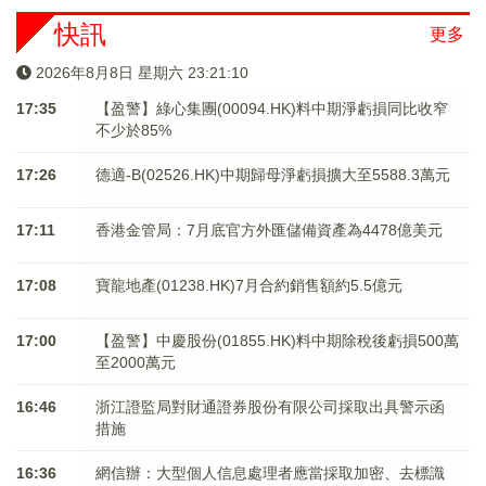
快訊
更多
2026年8月8日 星期六 23:21:10
17:35
【盈警】綠心集團(00094.HK)料中期淨虧損同比收窄
不少於85%
17:26
德適-B(02526.HK)中期歸母淨虧損擴大至5588.3萬元
17:11
香港金管局：7月底官方外匯儲備資產為4478億美元
17:08
寶龍地產(01238.HK)7月合約銷售額約5.5億元
17:00
【盈警】中慶股份(01855.HK)料中期除稅後虧損500萬
至2000萬元
16:46
浙江證監局對財通證券股份有限公司採取出具警示函
措施
16:36
網信辦：大型個人信息處理者應當採取加密、去標識