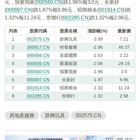
元，我愛我家(
000560.CN
)跌1.96%報3.0元，全新好
(
000007.CN
)跌1.87%報9.96元，招商積余(
001914.CN
)跌
1.32%報11.24元，世聯行(
002285.CN
)跌1.32%報2.98元。
列表
股票代碼
股票名稱
漲跌幅(%)
最新價
1
002575.CN
群興玩具
-3.99
7.21
2
300917.CN
特發服務
-2.96
40.37
3
000056.CN
皇庭國際
-2.63
2.22
4
600605.CN
匯通能源
-2.08
28.19
5
000560.CN
我愛我家
-1.96
3.0
6
000007.CN
全新好
-1.87
9.96
7
001914.CN
招商積余
-1.32
11.24
8
002285.CN
世聯行
-1.32
2.98
房地産服務
群興玩具
002575.CN