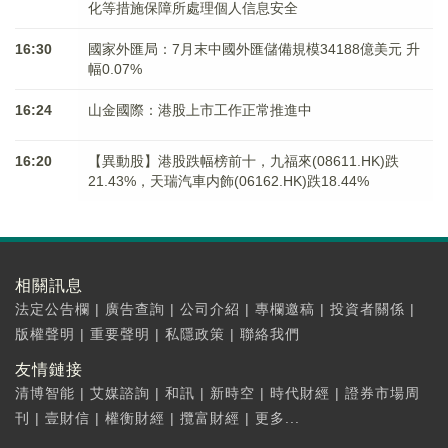
化等措施保障所處理個人信息安全
16:30
國家外匯局：7月末中國外匯儲備規模34188億美元 升
幅0.07%
16:24
山金國際：港股上市工作正常推進中
16:20
【異動股】港股跌幅榜前十，九福來(08611.HK)跌
21.43%，天瑞汽車内飾(06162.HK)跌18.44%
相關訊息
法定公告欄
|
廣告查詢
|
公司介紹
|
專欄邀稿
|
投資者關係
|
版權聲明
|
重要聲明
|
私隱政策
|
聯絡我們
友情鏈接
清博智能
|
艾媒諮詢
|
和訊
|
新時空
|
時代財經
|
證券市場周
刊
|
壹財信
|
權衡財經
|
攬富財經
|
更多...