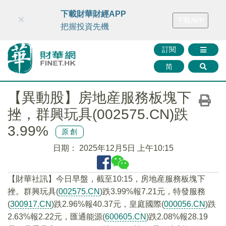
財華智庫網
FINTV
FINMETA
財華證券
媒體矩陣
下載財華財經APP
×
下載APP
智庫沙龍
聯絡我們
把握投資先機
訂閱
简
【異動股】房地産服務板塊下
挫，群興玩具(002575.CN)跌
3.99%
原創
日期：
2025年12月5日 上午10:15
【財華社訊】今日早盤，截至10:15，房地産服務板塊下
挫。群興玩具(
002575.CN
)跌3.99%報7.21元，特發服務
(
300917.CN
)跌2.96%報40.37元，皇庭國際(
000056.CN
)跌
2.63%報2.22元，匯通能源(
600605.CN
)跌2.08%報28.19