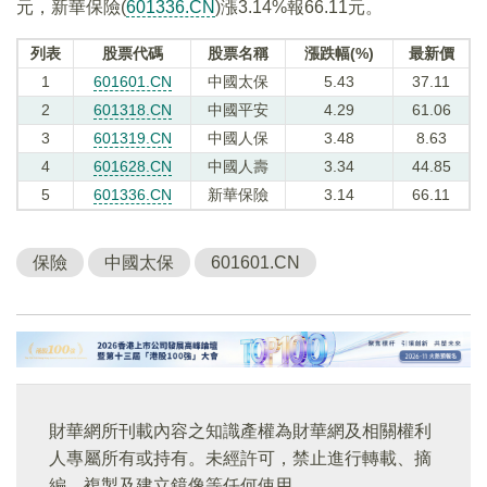
元，新華保險(
601336.CN
)漲3.14%報66.11元。
列表
股票代碼
股票名稱
漲跌幅(%)
最新價
1
601601.CN
中國太保
5.43
37.11
2
601318.CN
中國平安
4.29
61.06
3
601319.CN
中國人保
3.48
8.63
4
601628.CN
中國人壽
3.34
44.85
5
601336.CN
新華保險
3.14
66.11
保險
中國太保
601601.CN
財華網所刊載內容之知識產權為財華網及相關權利
人專屬所有或持有。未經許可，禁止進行轉載、摘
編、複製及建立鏡像等任何使用。