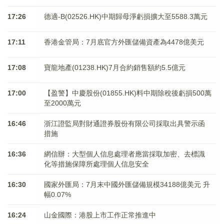
17:26
德適-B(02526.HK)中期歸母淨虧損擴大至5588.3萬元
17:11
香港金管局：7月底官方外匯儲備資產為4478億美元
17:08
寶龍地產(01238.HK)7月合約銷售額約5.5億元
17:00
【盈警】中慶股份(01855.HK)料中期除稅後虧損500萬
至2000萬元
16:46
浙江證監局對財通證券股份有限公司採取出具警示函
措施
16:36
網信辦：大型個人信息處理者應當採取加密、去標識
化等措施保障所處理個人信息安全
16:30
國家外匯局：7月末中國外匯儲備規模34188億美元 升
幅0.07%
16:24
山金國際：港股上市工作正常推進中