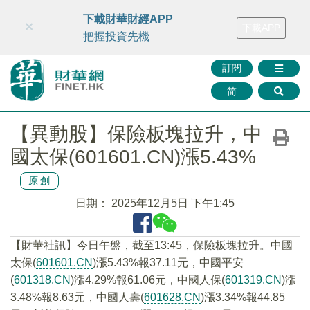
財華智庫網
FINTV
FINMETA
財華證券
媒體矩陣
下載財華財經APP
×
下載APP
智庫沙龍
聯絡我們
把握投資先機
訂閱
简
【異動股】保險板塊拉升，中
國太保(601601.CN)漲5.43%
原創
日期：
2025年12月5日 下午1:45
【財華社訊】今日午盤，截至13:45，保險板塊拉升。中國
太保(
601601.CN
)漲5.43%報37.11元，中國平安
(
601318.CN
)漲4.29%報61.06元，中國人保(
601319.CN
)漲
3.48%報8.63元，中國人壽(
601628.CN
)漲3.34%報44.85