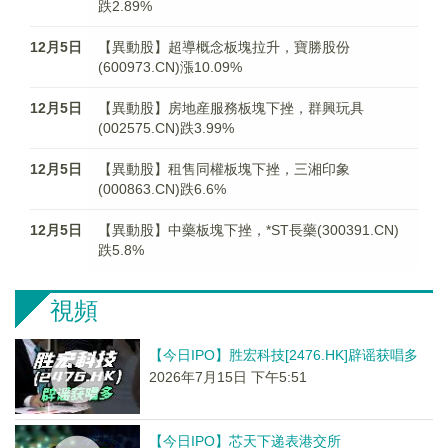
跌2.89%
12月5日
【異動股】超導概念板塊拉升，寶勝股份
(600973.CN)漲10.09%
12月5日
【異動股】房地産服務板塊下挫，群興玩具
(002575.CN)跌3.99%
12月5日
【異動股】租售同權板塊下挫，三湘印象
(000863.CN)跌6.6%
12月5日
【異動股】中藥板塊下挫，*ST長藥(300391.CN)
跌5.8%
視頻
【今日IPO】胜宏科技[2476.HK]辟谣获唱多
2026年7月15日 下午5:51
【今日IPO】芯天下递表港交所