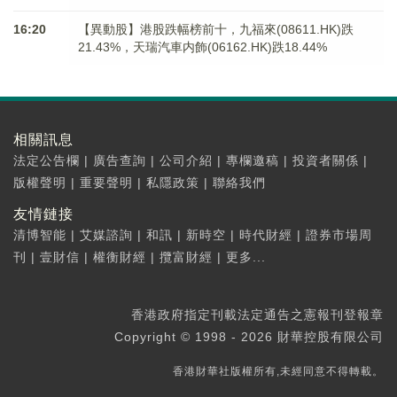
16:20
【異動股】港股跌幅榜前十，九福來(08611.HK)跌
21.43%，天瑞汽車内飾(06162.HK)跌18.44%
相關訊息
法定公告欄
|
廣告查詢
|
公司介紹
|
專欄邀稿
|
投資者關係
|
版權聲明
|
重要聲明
|
私隱政策
|
聯絡我們
友情鏈接
清博智能
|
艾媒諮詢
|
和訊
|
新時空
|
時代財經
|
證券市場周
刊
|
壹財信
|
權衡財經
|
攬富財經
|
更多...
香港政府指定刊載法定通告之憲報刊登報章
Copyright © 1998 - 2026 財華控股有限公司
香港財華社版權所有,未經同意不得轉載。