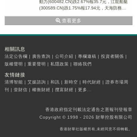
動力(600482.CN)跌2.67%報35.7元，江龍船艇
(300589.CN)跌1.75%報17.94元，天海防務
(30000...
查看更多
相關訊息
法定公告欄
|
廣告查詢
|
公司介紹
|
專欄邀稿
|
投資者關係
|
版權聲明
|
重要聲明
|
私隱政策
|
聯絡我們
友情鏈接
清博智能
|
艾媒諮詢
|
和訊
|
新時空
|
時代財經
|
證券市場周
刊
|
壹財信
|
權衡財經
|
攬富財經
|
更多...
香港政府指定刊載法定通告之憲報刊登報章
Copyright © 1998 - 2026 財華控股有限公司
香港財華社版權所有,未經同意不得轉載。