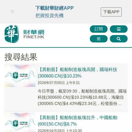
財華智庫網
FINTV
FINMETA
財華證券
媒體矩陣
下載財華財經APP
×
下載APP
智庫沙龍
聯絡我們
把握投資先機
訂閱
简
搜尋結果
【異動股】船舶制造板塊高開，國瑞科技
(300600.CN)漲10.23%
2026年07月06日 上午9:31
今日早盤，截至09:30，船舶制造板塊高開。國瑞
科技(300600.CN)漲10.23%報10.88元，海蘭信
(300065.CN)漲4.43%報23.34元，松發股份
(6032...
【異動股】船舶制造板塊拉升，中國船舶
(600150.CN)漲8.7%
2026年04月28日 上午10:30