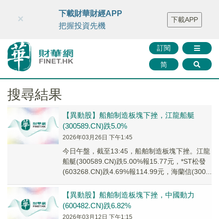
財華智庫網
FINTV
FINMETA
財華證券
媒體矩陣
下載財華財經APP
×
下載APP
智庫沙龍
聯絡我們
把握投資先機
訂閱
简
搜尋結果
【異動股】船舶制造板塊下挫，江龍船艇
(300589.CN)跌5.0%
2026年03月26日 下午1:45
今日午盤，截至13:45，船舶制造板塊下挫。江龍
船艇(300589.CN)跌5.00%報15.77元，*ST松發
(603268.CN)跌4.69%報114.99元，海蘭信(300...
【異動股】船舶制造板塊下挫，中國動力
(600482.CN)跌6.82%
2026年03月12日 下午1:15