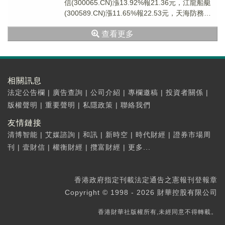
信(300065.CN)漲13.92%報21.36元，江龍船艇
(300589.CN)漲11.65%報22.53元，天海防務
(300...
查看更多
相關訊息
法定公告欄
|
廣告查詢
|
公司介紹
|
專欄邀稿
|
投資者關係
|
版權聲明
|
重要聲明
|
私隱政策
|
聯絡我們
友情鏈接
清博智能
|
艾媒諮詢
|
和訊
|
新時空
|
時代財經
|
證券市場周
刊
|
壹財信
|
權衡財經
|
攬富財經
|
更多...
香港政府指定刊載法定通告之憲報刊登報章
Copyright © 1998 - 2026 財華控股有限公司
香港財華社版權所有,未經同意不得轉載。