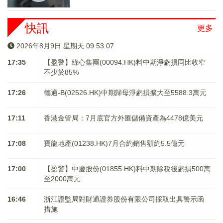
快訊
更多
2026年8月9日 星期天 09:53:07
17:35
【盈警】綠心集團(00094.HK)料中期淨虧損同比收窄
不少於85%
17:26
德適-B(02526.HK)中期歸母淨虧損擴大至5588.3萬元
17:11
香港金管局：7月底官方外匯儲備資產為4478億美元
17:08
寶龍地產(01238.HK)7月合約銷售額約5.5億元
17:00
【盈警】中慶股份(01855.HK)料中期除稅後虧損500萬
至2000萬元
16:46
浙江證監局對財通證券股份有限公司採取出具警示函
措施