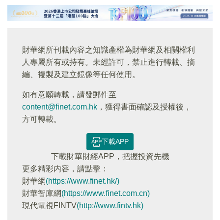
財華網所刊載內容之知識產權為財華網及相關權利
人專屬所有或持有。未經許可，禁止進行轉載、摘
編、複製及建立鏡像等任何使用。
如有意願轉載，請發郵件至
content@finet.com.hk
，獲得書面確認及授權後，
方可轉載。
下載APP
下載財華財經APP，把握投資先機
更多精彩内容，請點擊：
財華網
(https://www.finet.hk/)
財華智庫網
(https://www.finet.com.cn)
現代電視FINTV
(http://www.fintv.hk)