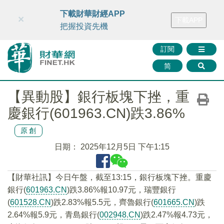
財華智庫網
FINTV
FINMETA
財華證券
媒體矩陣
下載財華財經APP
×
下載APP
智庫沙龍
聯絡我們
把握投資先機
訂閱
简
【異動股】銀行板塊下挫，重
慶銀行(601963.CN)跌3.86%
原創
日期：
2025年12月5日 下午1:15
【財華社訊】今日午盤，截至13:15，銀行板塊下挫。重慶
銀行(
601963.CN
)跌3.86%報10.97元，瑞豐銀行
(
601528.CN
)跌2.83%報5.5元，齊魯銀行(
601665.CN
)跌
2.64%報5.9元，青島銀行(
002948.CN
)跌2.47%報4.73元，