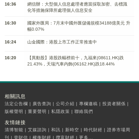
16:36
網信辦：大型個人信息處理者應當採取加密、去標識
化等措施保障所處理個人信息安全
16:30
國家外匯局：7月末中國外匯儲備規模34188億美元 升
幅0.07%
16:24
山金國際：港股上市工作正常推進中
16:20
【異動股】港股跌幅榜前十，九福來(08611.HK)跌
21.43%，天瑞汽車内飾(06162.HK)跌18.44%
相關訊息
法定公告欄
|
廣告查詢
|
公司介紹
|
專欄邀稿
|
投資者關係
|
版權聲明
|
重要聲明
|
私隱政策
|
聯絡我們
友情鏈接
清博智能
|
艾媒諮詢
|
和訊
|
新時空
|
時代財經
|
證券市場周
刊
|
壹財信
|
權衡財經
|
攬富財經
|
更多...