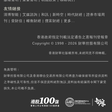
友情鏈接
清博智能
|
艾媒諮詢
|
和訊
|
新時空
|
時代財經
|
證券市場周
刊
|
壹財信
|
權衡財經
|
攬富財經
|
更多...
香港政府指定刊載法定通告之憲報刊登報章
Copyright © 1998 - 2026 財華控股有限公司
香港財華社版權所有,未經同意不得轉載。
免責聲明：
財華控股有限公司及香港聯合交易所有限公司將盡力確保彼等所提供資料
之準確性及可靠性,但並不保證資料絕對無誤,資料如有錯漏而令閣下蒙受
損失,本公司概不負責。