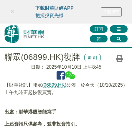
財華智庫網
FINTV
FINMETA
財華證券
媒體矩陣
下載財華財經APP
×
下載APP
智庫沙龍
聯絡我們
把握投資先機
訂閱
简
聯眾(06899.HK)復牌
原創
日期：
2025年10月10日 上午8:45
【財華社訊】聯眾(
06899.HK
)公佈，於今天（10/10/2025）
上午九時正起恢復買賣。
出處：財華港股智能寫手
上述資訊只供參考，並非投資指引。