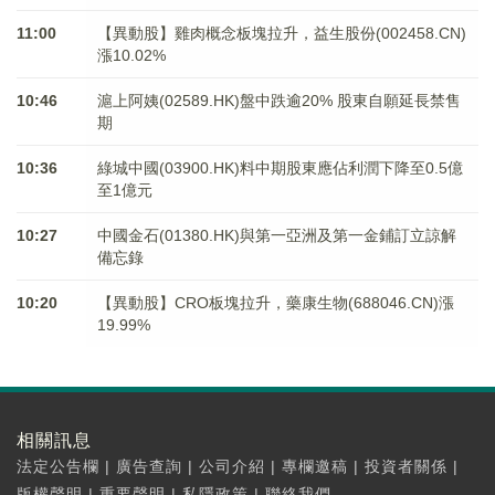
11:00
【異動股】雞肉概念板塊拉升，益生股份(002458.CN)
漲10.02%
10:46
滬上阿姨(02589.HK)盤中跌逾20% 股東自願延長禁售
期
10:36
綠城中國(03900.HK)料中期股東應佔利潤下降至0.5億
至1億元
10:27
中國金石(01380.HK)與第一亞洲及第一金鋪訂立諒解
備忘錄
10:20
【異動股】CRO板塊拉升，藥康生物(688046.CN)漲
19.99%
相關訊息
法定公告欄
|
廣告查詢
|
公司介紹
|
專欄邀稿
|
投資者關係
|
版權聲明
|
重要聲明
|
私隱政策
|
聯絡我們