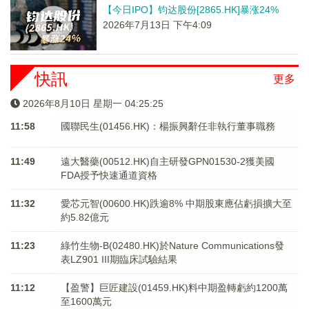
【今日IPO】钧达股份[2865.HK]暴涨24%
2026年7月13日 下午4:09
快訊
更多
2026年8月10日 星期一 04:25:25
11:58
國聯民生(01456.HK)：楊振興辭任非執行董事職務
11:49
遠大醫藥(00512.HK)自主研發GPN01530-2獲美國
FDA授予快速通道資格
11:32
愛芯元智(00600.HK)跌逾8% 中期股東應佔虧損擴大至
約5.82億元
11:23
綠竹生物-B(02480.HK)於Nature Communications發
表LZ901 III期臨床試驗結果
11:12
【盈警】巨匠建設(01459.HK)料中期盈轉虧約1200萬
至1600萬元