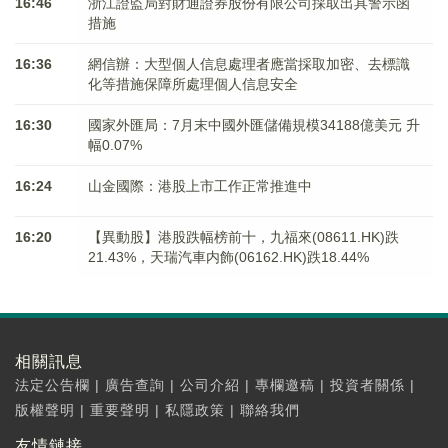
16:46
浙江證監局對財通證券股份有限公司採取出具警示函
措施
16:36
網信辦：大型個人信息處理者應當採取加密、去標識
化等措施保障所處理個人信息安全
16:30
國家外匯局：7月末中國外匯儲備規模34188億美元 升
幅0.07%
16:24
山金國際：港股上市工作正常推進中
16:20
【異動股】港股跌幅榜前十，九福來(08611.HK)跌
21.43%，天瑞汽車内飾(06162.HK)跌18.44%
相關訊息
法定公告欄
|
廣告查詢
|
公司介紹
|
專欄邀稿
|
投資者關係
|
版權聲明
|
重要聲明
|
私隱政策
|
聯絡我們
友情鏈接