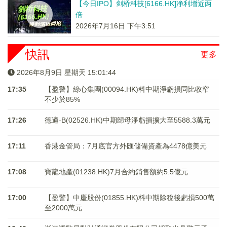
【今日IPO】剑桥科技[6166.HK]净利增近两
倍
2026年7月16日 下午3:51
快訊
更多
2026年8月9日 星期天 15:01:44
17:35
【盈警】綠心集團(00094.HK)料中期淨虧損同比收窄
不少於85%
17:26
德適-B(02526.HK)中期歸母淨虧損擴大至5588.3萬元
17:11
香港金管局：7月底官方外匯儲備資產為4478億美元
17:08
寶龍地產(01238.HK)7月合約銷售額約5.5億元
17:00
【盈警】中慶股份(01855.HK)料中期除稅後虧損500萬
至2000萬元