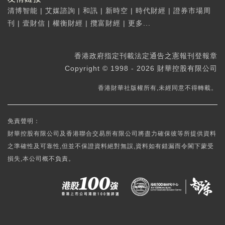
清博智能
|
艾媒諮詢
|
和訊
|
新時空
|
時代財經
|
證券市場周
刊
|
壹財信
|
權衡財經
|
攬富財經
|
更多...
香港政府指定刊載法定通告之憲報刊登報章
Copyright © 1998 - 2026 財華控股有限公司
香港財華社版權所有,未經同意不得轉載。
免責聲明：
財華控股有限公司及香港聯合交易所有限公司將盡力確保彼等所提供資料
之準確性及可靠性,但並不保證資料絕對無誤,資料如有錯漏而令閣下蒙受
損失,本公司概不負責。