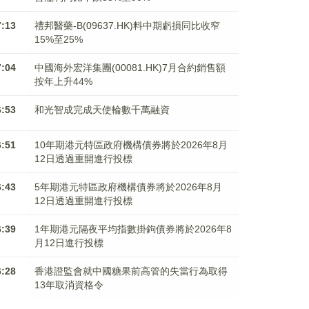
7:13
禮邦醫藥-B(09637.HK)料中期虧損同比收窄
15%至25%
7:04
中國海外宏洋集團(00081.HK)7月合約銷售額
按年上升44%
6:53
和光智成完成天使輪數千萬融資
6:51
10年期港元特區政府機構債券將於2026年8月
12日透過重開進行投標
6:43
5年期港元特區政府機構債券將於2026年8月
12日透過重開進行投標
6:39
1年期港元隔夜平均指數掛鉤債券將於2026年8
月12日進行投標
6:28
香港證監會就中國糖果前高管的失當行為取得
13年取消資格令