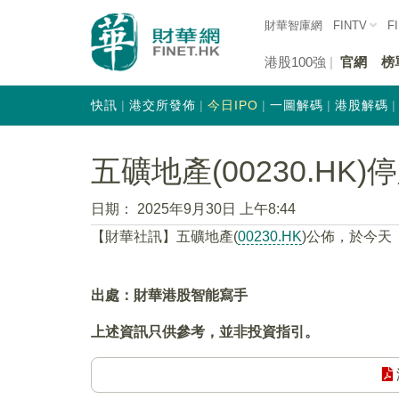
財華智庫網
FINTV
F
港股100強
官網
榜
快訊
港交所發佈
今日IPO
一圖解碼
港股解碼
五礦地產(00230.HK)
日期：
2025年9月30日 上午8:44
【財華社訊】五礦地產(
00230.HK
)公佈，於今天（
出處：財華港股智能寫手
上述資訊只供參考，並非投資指引。