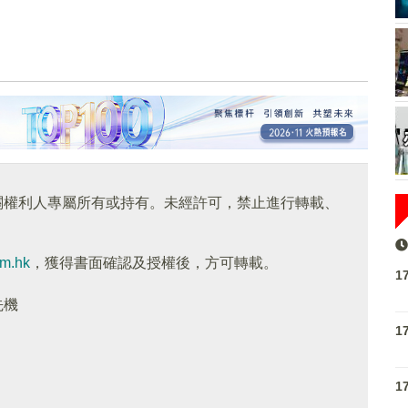
關權利人專屬所有或持有。未經許可，禁止進行轉載、
om.hk
，獲得書面確認及授權後，方可轉載。
1
先機
1
1