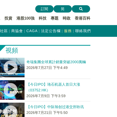
訂閱
简
遞
投資
港股100強
科技
專題
時政
香港百科
社區
商協會
CAGA
法定公告欄
服務
聯絡我們
視頻
奇瑞集團全球累計銷量突破2000萬輛
2026年7月27日 下午4:49
【今日IPO】珞石机器人首日大涨
（03752.HK）
2026年7月9日 下午3:59
【今日IPO】中际旭创过港交所聆讯
2026年7月21日 下午5:50