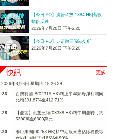
【今日IPO】滴普科技[1384.HK]营收
翻倍反跌
2026年7月20日 下午5:20
【今日IPO】亦诺微三闯港交所
2026年7月20日 下午5:20
快訊
更多
2026年8月6日 星期四 18:26:39
7:36
百奧賽圖-B(02315.HK)料上半年歸母淨利潤同
比增391.87%至412.71%
7:28
【盈警】創想三維(03388.HK)料中期盈转亏約
5300萬至6300萬元
7:20
湯臣集團(00258.HK)料中期股東應佔除稅後綜
合溢利同比下跌85%至90%