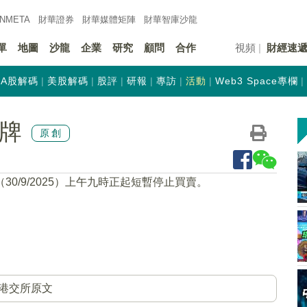
INMETA
財華證券
財華
媒體矩陣
財華
智庫沙龍
單
地圖
沙龍
企業
研究
顧問
合作
視頻
財經速
A股解碼
美股解碼
股評
研報
專訪
活動
Web3 Space專欄
停牌
原創
30/9/2025）上午九時正起短暫停止買賣。
港交所原文