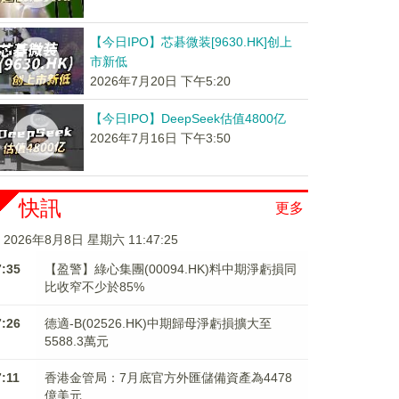
【今日IPO】芯碁微装[9630.HK]创上
市新低
2026年7月20日 下午5:20
【今日IPO】DeepSeek估值4800亿
2026年7月16日 下午3:50
快訊
更多
2026年8月8日 星期六 11:47:26
7:35
【盈警】綠心集團(00094.HK)料中期淨虧損同
比收窄不少於85%
7:26
德適-B(02526.HK)中期歸母淨虧損擴大至
5588.3萬元
7:11
香港金管局：7月底官方外匯儲備資產為4478
億美元