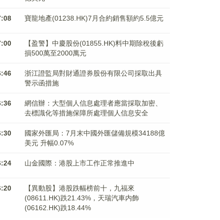
7:08
寶龍地產(01238.HK)7月合約銷售額約5.5億元
7:00
【盈警】中慶股份(01855.HK)料中期除稅後虧
損500萬至2000萬元
6:46
浙江證監局對財通證券股份有限公司採取出具
警示函措施
6:36
網信辦：大型個人信息處理者應當採取加密、
去標識化等措施保障所處理個人信息安全
6:30
國家外匯局：7月末中國外匯儲備規模34188億
美元 升幅0.07%
6:24
山金國際：港股上市工作正常推進中
6:20
【異動股】港股跌幅榜前十，九福來
(08611.HK)跌21.43%，天瑞汽車内飾
(06162.HK)跌18.44%