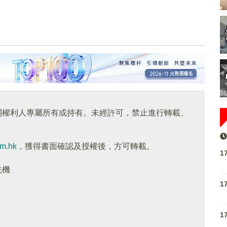
關權利人專屬所有或持有。未經許可，禁止進行轉載、
om.hk
，獲得書面確認及授權後，方可轉載。
1
先機
1
1