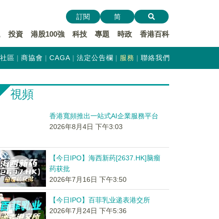
訂閱
简
遞
投資
港股100強
科技
專題
時政
香港百科
社區
商協會
CAGA
法定公告欄
服務
聯絡我們
視頻
香港寬頻推出一站式AI企業服務平台
2026年8月4日 下午3:03
【今日IPO】海西新药[2637.HK]脑瘤
药获批
2026年7月16日 下午3:50
【今日IPO】百菲乳业递表港交所
2026年7月24日 下午5:36