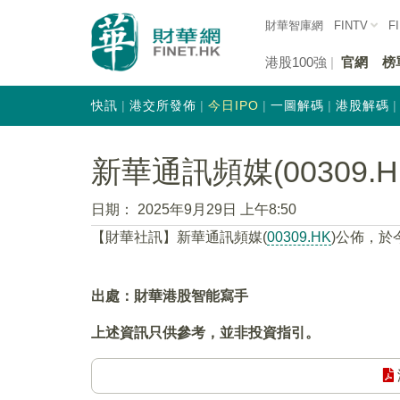
財華智庫網
FINTV
F
港股100強
官網
榜
快訊
港交所發佈
今日IPO
一圖解碼
港股解碼
新華通訊頻媒(00309.
日期：
2025年9月29日 上午8:50
【財華社訊】新華通訊頻媒(
00309.HK
)公佈，於
出處：財華港股智能寫手
上述資訊只供參考，並非投資指引。