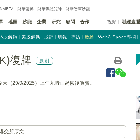
INMETA
財華證券
財華
媒體矩陣
財華
智庫沙龍
單
地圖
沙龍
企業
研究
顧問
合作
視頻
財經速
A股解碼
美股解碼
股評
研報
專訪
活動
Web3 Space專欄
HK)復牌
原創
今天（29/9/2025）上午九時正起恢復買賣。
港交所原文