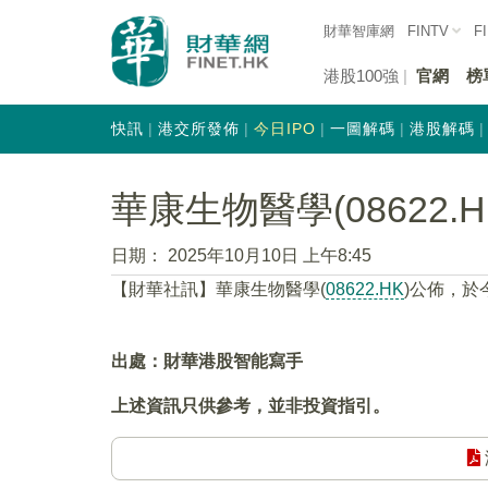
財華智庫網
FINTV
F
港股100強
官網
榜
快訊
港交所發佈
今日IPO
一圖解碼
港股解碼
華康生物醫學(08622.
日期：
2025年10月10日 上午8:45
【財華社訊】華康生物醫學(
08622.HK
)公佈，於
出處：財華港股智能寫手
上述資訊只供參考，並非投資指引。