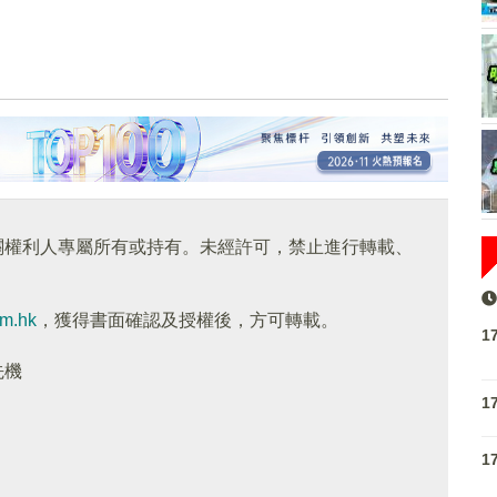
關權利人專屬所有或持有。未經許可，禁止進行轉載、
om.hk
，獲得書面確認及授權後，方可轉載。
1
先機
1
1