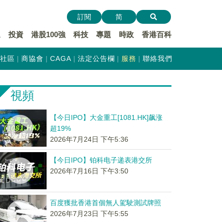
訂閱
简
遞
投資
港股100強
科技
專題
時政
香港百科
社區
商協會
CAGA
法定公告欄
服務
聯絡我們
視頻
【今日IPO】大金重工[1081.HK]飙涨
超19%
2026年7月24日 下午5:36
【今日IPO】铂科电子递表港交所
2026年7月16日 下午3:50
百度獲批香港首個無人駕駛測試牌照
2026年7月23日 下午5:55