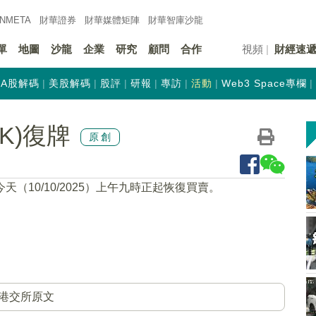
INMETA
財華證券
財華
媒體矩陣
財華
智庫沙龍
單
地圖
沙龍
企業
研究
顧問
合作
視頻
財經速
A股解碼
美股解碼
股評
研報
專訪
活動
Web3 Space專欄
HK)復牌
原創
今天（10/10/2025）上午九時正起恢復買賣。
港交所原文