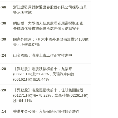
6:46
浙江證監局對財通證券股份有限公司採取出具
警示函措施
6:36
網信辦：大型個人信息處理者應當採取加密、
去標識化等措施保障所處理個人信息安全
6:30
國家外匯局：7月末中國外匯儲備規模34188億
美元 升幅0.07%
6:24
山金國際：港股上市工作正常推進中
6:20
【異動股】港股跌幅榜前十，九福來
(08611.HK)跌21.43%，天瑞汽車内飾
(06162.HK)跌18.44%
6:20
【異動股】港股漲幅榜前十，佳明集團控股
(01271.HK)漲+78.22%，拿森科技(02261.HK)
漲+64.11%
6:14
香港年金公司引入新保險公司作轉介夥伴