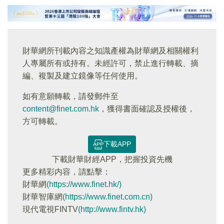
財華網所刊載內容之知識產權為財華網及相關權利
人專屬所有或持有。未經許可，禁止進行轉載、摘
編、複製及建立鏡像等任何使用。
如有意願轉載，請發郵件至
content@finet.com.hk
，獲得書面確認及授權後，
方可轉載。
下載APP
下載財華財經APP，把握投資先機
更多精彩内容，請點擊：
財華網
(https://www.finet.hk/)
財華智庫網
(https://www.finet.com.cn)
現代電視FINTV
(http://www.fintv.hk)