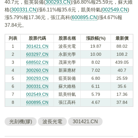
40.7元，藍英裝備(
300293.CN
)漲6.80%報25.59元，蘇大維
格(
300331.CN
)漲6.11%報35.6元，凱美特氣(
002549.CN
)
漲5.79%報17.36元，張江高科(
600895.CN
)漲4.67%報
37.84元。
列表
股票代碼
股票名稱
漲跌幅(%)
最新價
1
301421.CN
波長光電
19.87
88.02
2
603297.CN
永新光學
10.00
108.2
3
688502.CN
茂萊光學
8.02
439.05
4
300260.CN
新萊應材
7.02
40.7
5
300293.CN
藍英裝備
6.80
25.59
6
300331.CN
蘇大維格
6.11
35.6
7
002549.CN
凱美特氣
5.79
17.36
8
600895.CN
張江高科
4.67
37.84
光刻機(膠)
波長光電
301421.CN