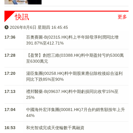
快訊
更多
2026年8月6日 星期四 16:45:45
17:36
百奧賽圖-B(02315.HK)料上半年歸母淨利潤同比增
391.87%至412.71%
17:28
【盈警】創想三維(03388.HK)料中期盈转亏約5300萬
至6300萬元
17:20
湯臣集團(00258.HK)料中期股東應佔除稅後綜合溢利
同比下跌85%至90%
17:13
禮邦醫藥-B(09637.HK)料中期虧損同比收窄15%至
25%
17:04
中國海外宏洋集團(00081.HK)7月合約銷售額按年上升
44%
16:53
和光智成完成天使輪數千萬融資