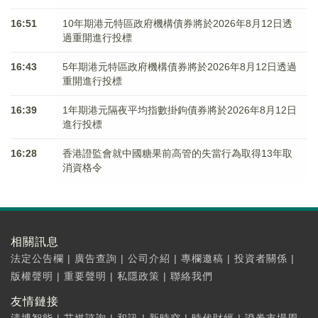
16:51
10年期港元特區政府機構債券將於2026年8月12日透
過重開進行投標
16:43
5年期港元特區政府機構債券將於2026年8月12日透過
重開進行投標
16:39
1年期港元隔夜平均指數掛鉤債券將於2026年8月12日
進行投標
16:28
香港證監會就中國糖果前高管的失當行為取得13年取
消資格令
相關訊息
法定公告欄
|
廣告查詢
|
公司介紹
|
專欄邀稿
|
投資者關係
|
版權聲明
|
重要聲明
|
私隱政策
|
聯絡我們
友情鏈接