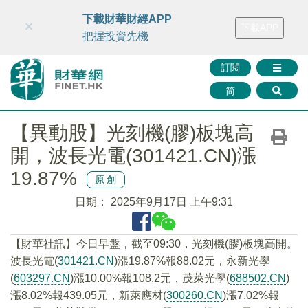
財華智庫網
FINTV
FINMETA
財華證券
媒體矩陣
下載財華財經APP
×
下載APP
智庫沙龍
聯絡我們
把握投資先機
訂閱
简
【異動股】光刻機(膠)板塊高
開，波長光電(301421.CN)漲
19.87%
原創
日期：
2025年9月17日 上午9:31
【財華社訊】今日早盤，截至09:30，光刻機(膠)板塊高開。
波長光電(
301421.CN
)漲19.87%報88.02元，永新光學
(
603297.CN
)漲10.00%報108.2元，茂萊光學(
688502.CN
)
漲8.02%報439.05元，新萊應材(
300260.CN
)漲7.02%報