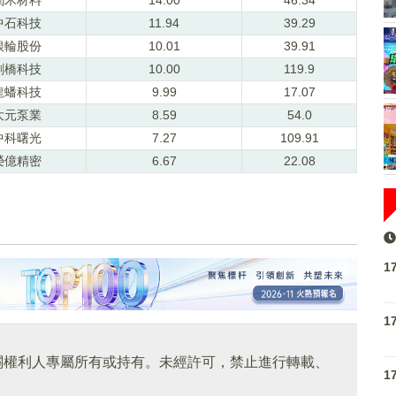
中石科技
11.94
39.29
銀輪股份
10.01
39.91
劍橋科技
10.00
119.9
龍蟠科技
9.99
17.07
大元泵業
8.59
54.0
中科曙光
7.27
109.91
榮億精密
6.67
22.08
1
1
關權利人專屬所有或持有。未經許可，禁止進行轉載、
1