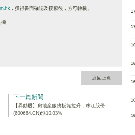
om.hk
，獲得書面確認及授權後，方可轉載。
1
先機
1
1
1
返回上頁
1
下一篇新聞
1
【異動股】房地産服務板塊拉升，珠江股份
(600684.CN)漲10.03%
1