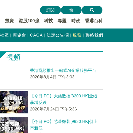
訂閱
简
遞
投資
港股100強
科技
專題
時政
香港百科
社區
商協會
CAGA
法定公告欄
服務
聯絡我們
視頻
香港寬頻推出一站式AI企業服務平台
2026年8月4日 下午3:03
【今日IPO】大族数控[3200.HK]业绩
暴增反跌
2026年7月24日 下午5:36
【今日IPO】芯碁微装[9630.HK]创上
市新低