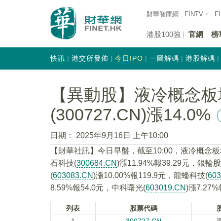
財華智庫網
FINTV
F
港股100強
官網
榜
快訊
港交所發佈
今日IPO
一圖解碼
港股解碼
【異動股】液冷概念板
(300727.CN)漲14.0%
日期：
2025年9月16日 上午10:00
【財華社訊】今日早盤，截至10:00，液冷概念
石科技(
300684.CN
)漲11.94%報39.29元，銀輪股
(
603083.CN
)漲10.00%報119.9元，龍蟠科技(
60
8.59%報54.0元，中科曙光(
603019.CN
)漲7.27
列表
股票代碼
1
300727.CN