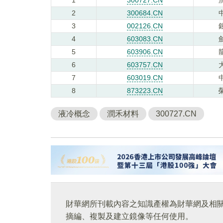
2
300684.CN
3
002126.CN
4
603083.CN
5
603906.CN
6
603757.CN
7
603019.CN
8
873223.CN
液冷概念
潤禾材料
300727.CN
財華網所刊載內容之知識產權為財華網及相
摘編、複製及建立鏡像等任何使用。