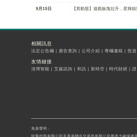
9月15日
【異動股】遊戲板塊拉升，星輝娛樂(30
相關訊息
法定公告欄
|
廣告查詢
|
公司介紹
|
專欄邀稿
|
投資
友情鏈接
清博智能
|
艾媒諮詢
|
和訊
|
新時空
|
時代財經
|
證
免責聲明：
財華控股有限公司及香港聯合交易所有限公司將盡力確保彼等