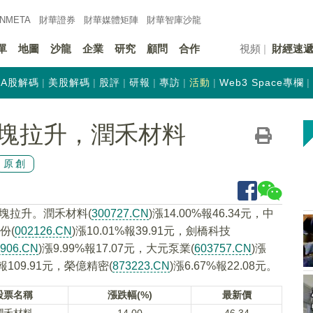
INMETA
財華證券
財華
媒體矩陣
財華
智庫沙龍
單
地圖
沙龍
企業
研究
顧問
合作
視頻
財經速
A股解碼
美股解碼
股評
研報
專訪
活動
Web3 Space專欄
塊拉升，潤禾材料
原創
板塊拉升。潤禾材料(
300727.CN
)漲14.00%報46.34元，中
份(
002126.CN
)漲10.01%報39.91元，劍橋科技
3906.CN
)漲9.99%報17.07元，大元泵業(
603757.CN
)漲
%報109.91元，榮億精密(
873223.CN
)漲6.67%報22.08元。
股票名稱
漲跌幅(%)
最新價
潤禾材料
14.00
46.34