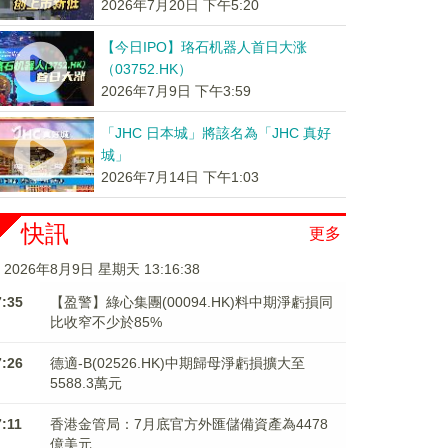
2026年7月20日 下午5:20
【今日IPO】珞石机器人首日大涨
（03752.HK）
2026年7月9日 下午3:59
「JHC 日本城」將該名為「JHC 真好
城」
2026年7月14日 下午1:03
快訊
更多
2026年8月9日 星期天 13:16:38
7:35
【盈警】綠心集團(00094.HK)料中期淨虧損同
比收窄不少於85%
7:26
德適-B(02526.HK)中期歸母淨虧損擴大至
5588.3萬元
7:11
香港金管局：7月底官方外匯儲備資產為4478
億美元