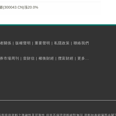
0043.CN)漲20.0%
者關係
|
版權聲明
|
重要聲明
|
私隱政策
|
聯絡我們
券市場周刊
|
壹財信
|
權衡財經
|
攬富財經
|
更多...
所提供資料之準確性及可靠性,但並不保證資料絕對無誤,資料如有錯漏而令閣