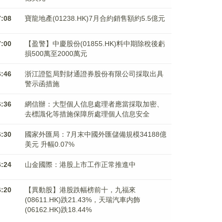
7:08
寶龍地產(01238.HK)7月合約銷售額約5.5億元
7:00
【盈警】中慶股份(01855.HK)料中期除稅後虧
損500萬至2000萬元
6:46
浙江證監局對財通證券股份有限公司採取出具
警示函措施
6:36
網信辦：大型個人信息處理者應當採取加密、
去標識化等措施保障所處理個人信息安全
6:30
國家外匯局：7月末中國外匯儲備規模34188億
美元 升幅0.07%
6:24
山金國際：港股上市工作正常推進中
6:20
【異動股】港股跌幅榜前十，九福來
(08611.HK)跌21.43%，天瑞汽車内飾
(06162.HK)跌18.44%