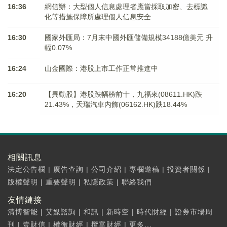
16:36
網信辦：大型個人信息處理者應當採取加密、去標識
化等措施保障所處理個人信息安全
16:30
國家外匯局：7月末中國外匯儲備規模34188億美元 升
幅0.07%
16:24
山金國際：港股上市工作正常推進中
16:20
【異動股】港股跌幅榜前十，九福來(08611.HK)跌
21.43%，天瑞汽車内飾(06162.HK)跌18.44%
相關訊息
法定公告欄
|
廣告查詢
|
公司介紹
|
專欄邀稿
|
投資者關係
|
版權聲明
|
重要聲明
|
私隱政策
|
聯絡我們
友情鏈接
清博智能
|
艾媒諮詢
|
和訊
|
新時空
|
時代財經
|
證券市場周
刊
|
壹財信
|
權衡財經
|
攬富財經
|
更多...