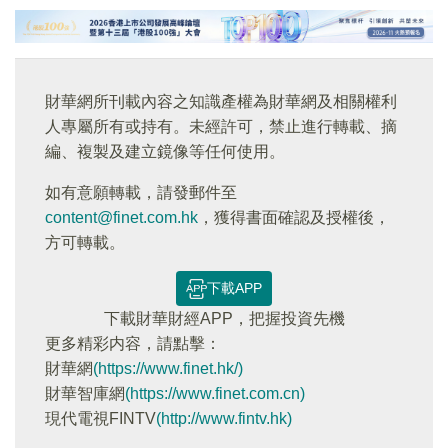
財華網所刊載內容之知識產權為財華網及相關權利
人專屬所有或持有。未經許可，禁止進行轉載、摘
編、複製及建立鏡像等任何使用。
如有意願轉載，請發郵件至
content@finet.com.hk
，獲得書面確認及授權後，
方可轉載。
下載APP
下載財華財經APP，把握投資先機
更多精彩内容，請點擊：
財華網
(https://www.finet.hk/)
財華智庫網
(https://www.finet.com.cn)
現代電視FINTV
(http://www.fintv.hk)