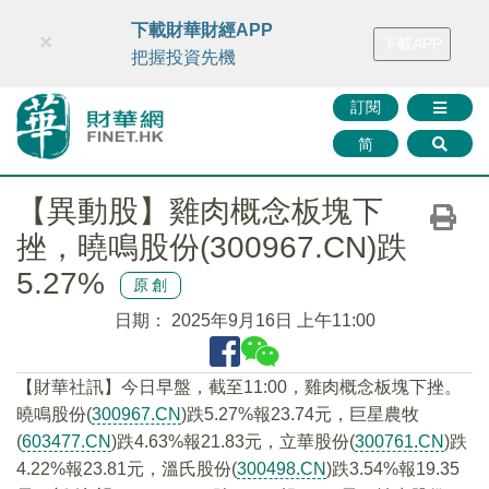
財華智庫網
FINTV
FINMETA
財華證券
媒體矩陣
下載財華財經APP
×
下載APP
智庫沙龍
聯絡我們
把握投資先機
訂閱
简
【異動股】雞肉概念板塊下
挫，曉鳴股份(300967.CN)跌
5.27%
原創
日期：
2025年9月16日 上午11:00
【財華社訊】今日早盤，截至11:00，雞肉概念板塊下挫。
曉鳴股份(
300967.CN
)跌5.27%報23.74元，巨星農牧
(
603477.CN
)跌4.63%報21.83元，立華股份(
300761.CN
)跌
4.22%報23.81元，溫氏股份(
300498.CN
)跌3.54%報19.35