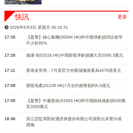
快訊
更多
2026年8月9日 星期天 06:16:31
17:35
【盈警】綠心集團(00094.HK)料中期淨虧損同比收窄
不少於85%
17:26
德適-B(02526.HK)中期歸母淨虧損擴大至5588.3萬元
17:11
香港金管局：7月底官方外匯儲備資產為4478億美元
17:08
寶龍地產(01238.HK)7月合約銷售額約5.5億元
17:00
【盈警】中慶股份(01855.HK)料中期除稅後虧損500萬
至2000萬元
16:46
浙江證監局對財通證券股份有限公司採取出具警示函
措施