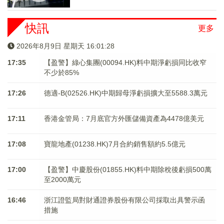
快訊
更多
2026年8月9日 星期天 16:01:29
17:35
【盈警】綠心集團(00094.HK)料中期淨虧損同比收窄
不少於85%
17:26
德適-B(02526.HK)中期歸母淨虧損擴大至5588.3萬元
17:11
香港金管局：7月底官方外匯儲備資產為4478億美元
17:08
寶龍地產(01238.HK)7月合約銷售額約5.5億元
17:00
【盈警】中慶股份(01855.HK)料中期除稅後虧損500萬
至2000萬元
16:46
浙江證監局對財通證券股份有限公司採取出具警示函
措施