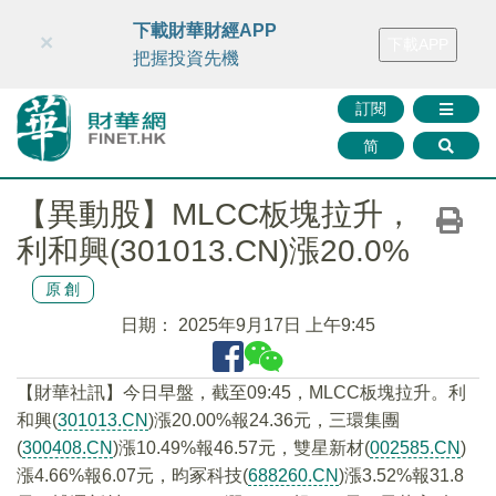
財華智庫網
FINTV
FINMETA
財華證券
媒體矩陣
下載財華財經APP
×
下載APP
智庫沙龍
聯絡我們
把握投資先機
訂閱
简
【異動股】MLCC板塊拉升，
利和興(301013.CN)漲20.0%
原創
日期：
2025年9月17日 上午9:45
【財華社訊】今日早盤，截至09:45，MLCC板塊拉升。利
和興(
301013.CN
)漲20.00%報24.36元，三環集團
(
300408.CN
)漲10.49%報46.57元，雙星新材(
002585.CN
)
漲4.66%報6.07元，昀冢科技(
688260.CN
)漲3.52%報31.8