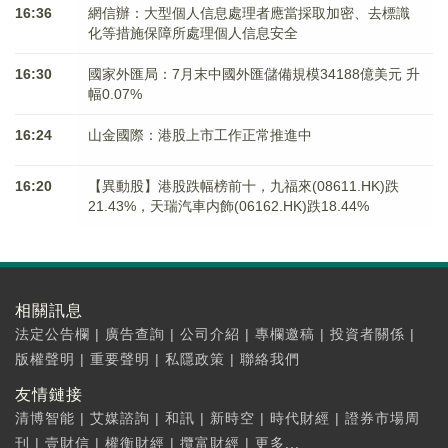
16:36
網信辦：大型個人信息處理者應當採取加密、去標識
化等措施保障所處理個人信息安全
16:30
國家外匯局：7月末中國外匯儲備規模34188億美元 升
幅0.07%
16:24
山金國際：港股上市工作正常推進中
16:20
【異動股】港股跌幅榜前十，九福來(08611.HK)跌
21.43%，天瑞汽車内飾(06162.HK)跌18.44%
相關訊息
法定公告欄
|
廣告查詢
|
公司介紹
|
專欄邀稿
|
投資者關係
|
版權聲明
|
重要聲明
|
私隱政策
|
聯絡我們
友情鏈接
清博智能
|
艾媒諮詢
|
和訊
|
新時空
|
時代財經
|
證券市場周
刊
|
壹財信
|
權衡財經
|
攬富財經
|
更多...