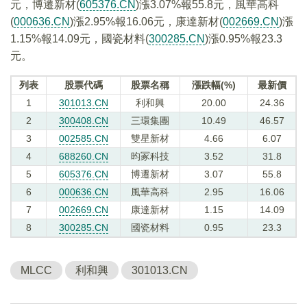
元，博遷新材(
605376.CN
)漲3.07%報55.8元，風華高科
(
000636.CN
)漲2.95%報16.06元，康達新材(
002669.CN
)漲
1.15%報14.09元，國瓷材料(
300285.CN
)漲0.95%報23.3
元。
列表
股票代碼
股票名稱
漲跌幅(%)
最新價
1
301013.CN
利和興
20.00
24.36
2
300408.CN
三環集團
10.49
46.57
3
002585.CN
雙星新材
4.66
6.07
4
688260.CN
昀冢科技
3.52
31.8
5
605376.CN
博遷新材
3.07
55.8
6
000636.CN
風華高科
2.95
16.06
7
002669.CN
康達新材
1.15
14.09
8
300285.CN
國瓷材料
0.95
23.3
MLCC
利和興
301013.CN