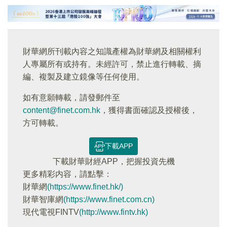
財華網所刊載內容之知識產權為財華網及相關權利
人專屬所有或持有。未經許可，禁止進行轉載、摘
編、複製及建立鏡像等任何使用。
如有意願轉載，請發郵件至
content@finet.com.hk
，獲得書面確認及授權後，
方可轉載。
下載APP
下載財華財經APP，把握投資先機
更多精彩内容，請點擊：
財華網
(https://www.finet.hk/)
財華智庫網
(https://www.finet.com.cn)
現代電視FINTV
(http://www.fintv.hk)