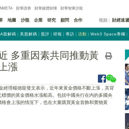
INMETA
財華證券
財華
媒體矩陣
財華
智庫沙龍
單
地圖
沙龍
企業
研究
顧問
合作
視頻
財經速
A股解碼
美股解碼
股評
研報
專訪
活動
Web3 Space專欄
近 多重因素共同推動黃
上漲
、基金經理楊德龍發文表示，近年來黃金價格不斷上漲，其背
元標價的黃金價格水漲船高。包括中國央行在内的多國央
價格會上漲的情況下，也在大量購買黃金首飾和實物黃