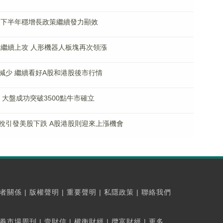
 下半年穩增長政策繼續發力顯效
後繼續上攻 人形機器人板塊再次領漲
減少 繼續看好A股和港股後市行情
 大盤成功突破3500點牛市確立
稅引發美股下跌 A股港股則迎來上漲機會
者關係
|
版權聲明
|
重要聲明
|
私隱政策
|
聯絡我們
券市場周刊
|
壹財信
|
權衡財經
|
攬富財經
|
更多...