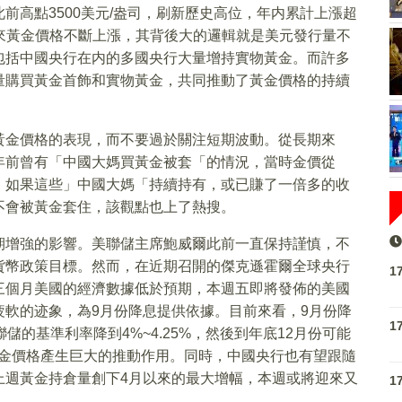
前高點3500美元/盎司，刷新歷史高位，年内累計上漲超
年來黃金價格不斷上漲，其背後大的邏輯就是美元發行量不
包括中國央行在内的多國央行大量增持實物黃金。而許多
量購買黃金首飾和實物黃金，共同推動了黃金價格的持續
黃金價格的表現，而不要過於關注短期波動。從長期來
年前曾有「中國大媽買黃金被套「的情況，當時金價從
後來看，如果這些」中國大媽「持續持有，或已賺了一倍多的收
不會被黃金套住，該觀點也上了熱搜。
期增強的影響。美聯儲主席鮑威爾此前一直保持謹慎，不
貨幣政策目標。然而，在近期召開的傑克遜霍爾全球央行
1
三個月美國的經濟數據低於預期，本週五即將發佈的美國
軟的迹象，為9月份降息提供依據。目前來看，9月份降
1
儲的基準利率降到4%~4.25%，然後到年底12月份可能
黃金價格產生巨大的推動作用。同時，中國央行也有望跟隨
上週黃金持倉量創下4月以來的最大增幅，本週或將迎來又
1