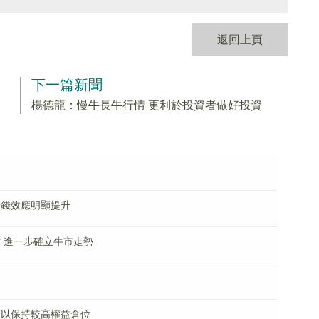
返回上頁
下一篇新聞
楊德龍：慢牛長牛行情 更利於投資者做好投資
賺錢效應明顯提升
點 進一步確立牛市走勢
可以保持較高權益倉位