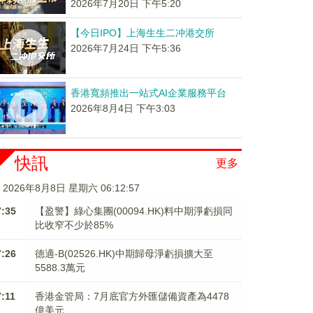
2026年7月20日 下午5:20
【今日IPO】上海生生二冲港交所
2026年7月24日 下午5:36
香港寬頻推出一站式AI企業服務平台
2026年8月4日 下午3:03
快訊
更多
2026年8月8日 星期六 06:12:58
7:35
【盈警】綠心集團(00094.HK)料中期淨虧損同
比收窄不少於85%
7:26
德適-B(02526.HK)中期歸母淨虧損擴大至
5588.3萬元
7:11
香港金管局：7月底官方外匯儲備資產為4478
億美元