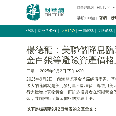
財華智庫網
FINTV
F
港股100強
官網
榜
快訊
港交所發佈
今日IPO
一圖解碼
港股解碼
楊德龍：美聯儲降息臨
金白銀等避險資產價格
日期：
2025年9月2日 下午4:20
2025年9月2日，前海開源基金首席經濟學家
後大的邏輯就是美元發行量不斷增多，導致用美
行大量增持實物黃金。而許多投資者在預期黃金
金，共同推動了黃金價格的持續上漲。
以下是楊德龍9月2日發表的文章全文：