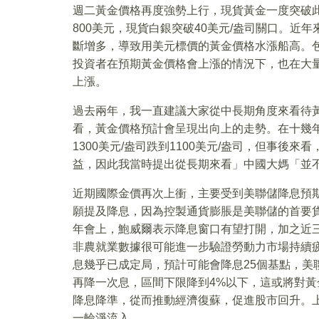
週二黃金價格再度強勢上行，現貨黃金一度突破此
800美元，現貨白銀突破40美元/盎司關口。近
斷增多，導致用美元標價的黃金價格水漲船高。
投資者在預期黃金價格會上漲的情況下，也在大
上漲。
過去兩年，我一直建議大家從中長期角度來看待
看，黃金價格預計會呈現出向上的走勢。在十幾
1300美元/盎司跌到1100美元/盎司，但事
益，因此我當時提出從長期來看」中國大媽「並
近期國際金價再次上衝，主要受到美聯儲降息預
願提及降息，因為控製通貨膨脹是美聯儲的首要
年會上，鮑威爾表示降息窗口有望打開，加之近
非農就業數據很可能進一步驗證勞動力市場持續疲
息幾乎已成定局，預計可能會降息25個基點，美聯
再降一次息，區間下限降到4%以下，這或將對
降息降準，從而推動經濟復蘇，促進股市回升。
一輪淨流入。