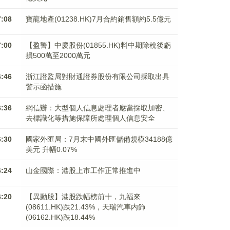
7:08
寶龍地產(01238.HK)7月合約銷售額約5.5億元
7:00
【盈警】中慶股份(01855.HK)料中期除稅後虧
損500萬至2000萬元
6:46
浙江證監局對財通證券股份有限公司採取出具
警示函措施
6:36
網信辦：大型個人信息處理者應當採取加密、
去標識化等措施保障所處理個人信息安全
6:30
國家外匯局：7月末中國外匯儲備規模34188億
美元 升幅0.07%
6:24
山金國際：港股上市工作正常推進中
6:20
【異動股】港股跌幅榜前十，九福來
(08611.HK)跌21.43%，天瑞汽車内飾
(06162.HK)跌18.44%