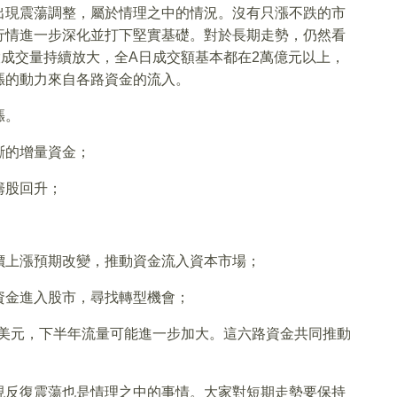
出現震蕩調整，屬於情理之中的情況。沒有只漲不跌的市
行情進一步深化並打下堅實基礎。對於長期走勢，仍然看
成交量持續放大，全A日成交額基本都在2萬億元以上，
漲的動力來自各路資金的流入。
漲。
斷的增量資金；
籌股回升；
價上漲預期改變，推動資金流入資本市場；
資金進入股市，尋找轉型機會；
億美元，下半年流量可能進一步加大。這六路資金共同推動
現反復震蕩也是情理之中的事情。大家對短期走勢要保持