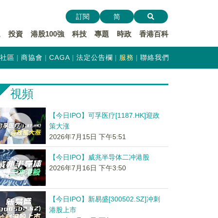
訂閱
简
遞
投資
港股100強
科技
專題
時政
香港百科
社區
商協會
CAGA
法定公告欄
服務
聯絡我們
視頻
【今日IPO】可孚医疗[1187.HK]迎政
策大涨
2026年7月15日 下午5:51
【今日IPO】威兆半导体二冲港股
2026年7月16日 下午3:50
【今日IPO】新易盛[300502.SZ]冲刺
港股上市