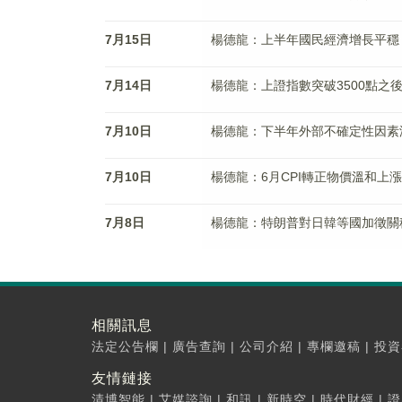
7月15日
楊德龍：上半年國民經濟增長平穩
7月14日
楊德龍：上證指數突破3500點之
7月10日
楊德龍：下半年外部不確定性因素
7月10日
楊德龍：6月CPI轉正物價溫和上漲
7月8日
楊德龍：特朗普對日韓等國加徵關
相關訊息
法定公告欄
|
廣告查詢
|
公司介紹
|
專欄邀稿
|
投資
友情鏈接
清博智能
|
艾媒諮詢
|
和訊
|
新時空
|
時代財經
|
證