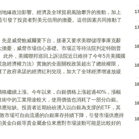
1
到地緣政治影響、經濟及全球貿易風險攀升的推動，加上
這引發了投資者對美元信用的擔憂。這些因素共同推動了
1
。
，先是威脅鮑威爾要下台，接著又要求美聯儲理事庫克辭
1
大擔憂，威脅市場信心基礎。市場正等待法院判定特朗普
。此外，美國聯邦巡回上訴法院近日維持了今年5月美國國
緊急經濟權力法》實施的全面關稅政策超出了總統權限，
1
遲了政府承諾的經濟紅利兌現，加大了全球經濟增速放緩
1
格繼續上漲。今年以來，白銀價格上漲超過40%，漲幅
技術中的工業用途較大，使用價值也消耗了一部分白銀。
1
應短缺。投資者近期紛紛湧入以白銀為支撐的ETF，其
倫敦市場可自由流通的白銀庫存持續下降，引發市場供應持
1
的黃金白銀等貴金屬倉位來應對市場波動可能是比較好的