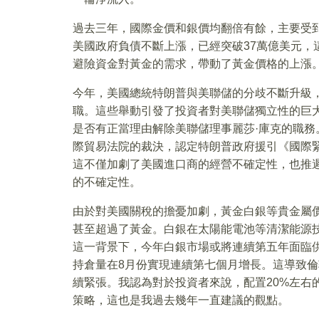
過去三年，國際金價和銀價均翻倍有餘，主要受
美國政府負債不斷上漲，已經突破37萬億美元，
避險資金對黃金的需求，帶動了黃金價格的上漲
今年，美國總統特朗普與美聯儲的分歧不斷升級
職。這些舉動引發了投資者對美聯儲獨立性的巨
是否有正當理由解除美聯儲理事麗莎·庫克的職務
際貿易法院的裁決，認定特朗普政府援引《國際
這不僅加劇了美國進口商的經營不確定性，也推
的不確定性。
由於對美國關稅的擔憂加劇，黃金白銀等貴金屬價
甚至超過了黃金。白銀在太陽能電池等清潔能源
這一背景下，今年白銀市場或將連續第五年面臨供
持倉量在8月份實現連續第七個月增長。這導致
續緊張。我認為對於投資者來說，配置20%左右
策略，這也是我過去幾年一直建議的觀點。