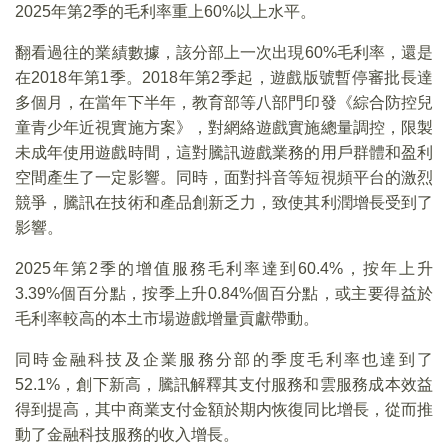
2025年第2季的毛利率重上60%以上水平。
翻看過往的業績數據，該分部上一次出現60%毛利率，還是
在2018年第1季。2018年第2季起，遊戲版號暫停審批長達
多個月，在當年下半年，教育部等八部門印發《綜合防控兒
童青少年近視實施方案》，對網絡遊戲實施總量調控，限製
未成年使用遊戲時間，這對騰訊遊戲業務的用戶群體和盈利
空間產生了一定影響。同時，面對抖音等短視頻平台的激烈
競爭，騰訊在技術和產品創新乏力，致使其利潤增長受到了
影響。
2025年第2季的增值服務毛利率達到60.4%，按年上升
3.39%個百分點，按季上升0.84%個百分點，或主要得益於
毛利率較高的本土市場遊戲增量貢獻帶動。
同時金融科技及企業服務分部的季度毛利率也達到了
52.1%，創下新高，騰訊解釋其支付服務和雲服務成本效益
得到提高，其中商業支付金額於期内恢復同比增長，從而推
動了金融科技服務的收入增長。