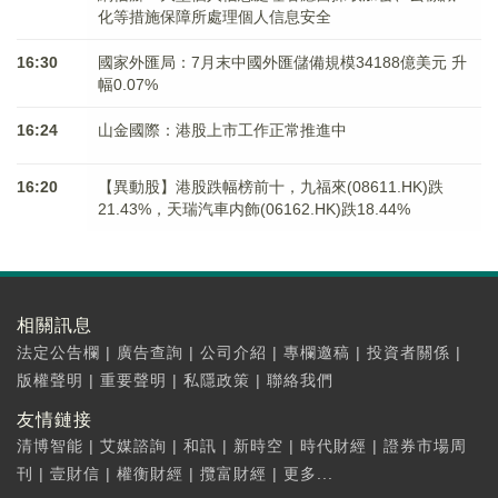
化等措施保障所處理個人信息安全
16:30
國家外匯局：7月末中國外匯儲備規模34188億美元 升
幅0.07%
16:24
山金國際：港股上市工作正常推進中
16:20
【異動股】港股跌幅榜前十，九福來(08611.HK)跌
21.43%，天瑞汽車内飾(06162.HK)跌18.44%
相關訊息
法定公告欄
|
廣告查詢
|
公司介紹
|
專欄邀稿
|
投資者關係
|
版權聲明
|
重要聲明
|
私隱政策
|
聯絡我們
友情鏈接
清博智能
|
艾媒諮詢
|
和訊
|
新時空
|
時代財經
|
證券市場周
刊
|
壹財信
|
權衡財經
|
攬富財經
|
更多...