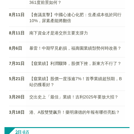
361度前景如何？
8月11日
【會議直擊】中國心連心化肥：生產成本低於同行
10%，尿素產能將翻倍
8月11日
南下資金才是港交所主要支撐力
8月6日
暴雷！中期罕見虧損，福壽園業績頹勢何時改善？
7月31日
【窺業績】利潤驟降，股價下挫，新東方不行了？
5月21日
【窺業績】股價一度漲逾7%！首季業績超預期，B
站仍獲看好？
3月20日
交出史上「最佳」業績！吉利2025年要放大招？
3月18日
港、A股雙雙飙升！藥明康德的年報有哪些亮點？
視頻