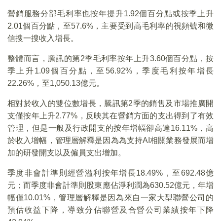
營銷服務分部毛利率也按年提升1.92個百分點或按季上升
2.01個百分點，至57.6%，主要受到高毛利率的視頻號和微
信搜一搜收入增長。
整體而言，騰訊的第2季毛利率按年上升3.60個百分點，按
季上升1.09個百分點，至56.92%，季度毛利按年增長
22.26%，至1,050.13億元。
相對於收入的雙位數增長，騰訊第2季的銷售及市場推廣開
支僅按年上升2.77%，反映其在營銷方面的支出得到了有效
管理，但是一般及行政開支的按年增幅卻高達16.11%，高
於收入增幅，管理層解釋是因為為支持AI相關業務發展而增
加的研發開支以及僱員支出增加。
季度非會計準則經營溢利按年增長18.49%，至692.48億
元；而季度非會計準則股東應佔淨利潤為630.52億元，年增
幅僅10.01%，管理層解釋是因為來自一家大型聯營公司的
預估收益下降，導致分佔聯營及合營公司業績按年下降