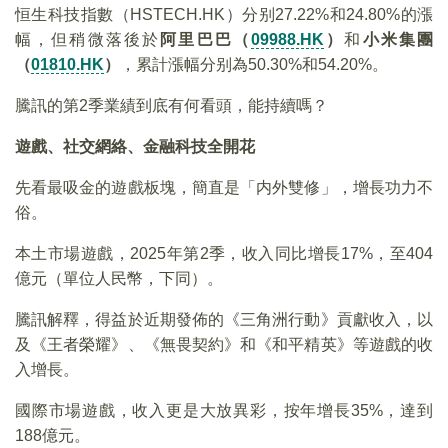
恒生科技指數（HSTECH.HK）分别27.22%和24.80%的漲
幅，但稍微落後於
阿里巴巴（
09988.HK
）
和
小米集團
（
01810.HK
）
，累計漲幅分别為50.30%和54.20%。
騰訊的第2季業績到底有何看頭，能持續嗎？
遊戲、社交網絡、金融科技全開花
先看最吸金的遊戲板塊，簡直是「内外雙修」，增長功力不
俗。
本土市場遊戲，2025年第2季，收入同比增長17%，至404
億元（單位人民幣，下同）。
騰訊解釋，得益於近期發佈的《三角洲行動》貢獻收入，以
及《王者榮耀》、《無畏契約》和《和平精英》等遊戲的收
入增長。
國際市場遊戲，收入更是大放異彩，按年增長35%，達到
188億元。