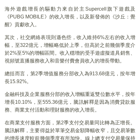
海外遊戲增長的驅動力來自於主Supercell旗下遊戲及
《PUBG MOBILE》的收入增長，以及新發佈的《沙丘：覺
醒》貢獻收入。
其次，社交網絡表現則遜色些，收入維持6%左右的收入增
幅，至322億元，增幅略低於上季，但高於之前幾個季度介
於2%至5%的增幅區間。收入穩增的受手遊虛擬道具銷售、
視頻號直播服務收入和音樂付費會員收入的增長帶動。
總括而言，第2季增值服務分部收入為913.68億元，按年增
長15.92%。
金融科技及企業服務分部的收入增幅重返雙位數水平，按年
增長10.10%，至555.36億元，騰訊解釋是因為消費貸款服
務、商業支付活動和理財服務的收入增長。
在商業支付服務方面，第2季支付交易量同比轉為正增長。
騰訊解釋，主要得益於單筆交易金額降幅收窄，且交易筆數
的增長速度較前幾個季度有所加快。線上總支付交易量保持