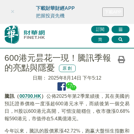
財華智庫網
FINTV
FINMETA
財華證券
媒體矩陣
下載財華財經APP
×
下載APP
智庫沙龍
聯絡我們
把握投資先機
訂閱
简
600港元昙花一現！騰訊季報
的亮點與隱憂
原創
日期：
2025年8月14日 下午5:12
騰訊（
00700.HK
）
公佈2025年第2季業績後，其在美國的
預託證券價格一度漲超600港元水平，而績後第一個交易
日，H股以600港元高開，可惜沒能穩住，收市微漲0.68%
報590港元，市值停在5.4萬億港元。
今年以來，騰訊的股價累漲42.72%，跑赢大盤恒生指數和