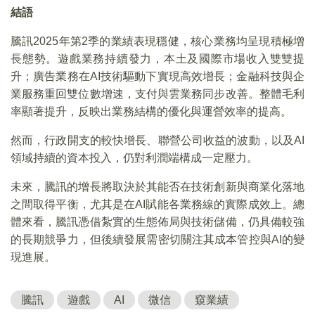
結語
騰訊2025年第2季的業績表現穩健，核心業務均呈現積極增
長態勢。遊戲業務持續發力，本土及國際市場收入雙雙提
升；廣告業務在AI技術驅動下實現高效增長；金融科技與企
業服務重回雙位數增速，支付與雲業務同步改善。整體毛利
率顯著提升，反映出業務結構的優化與運營效率的提高。
然而，行政開支的較快增長、聯營公司收益的波動，以及AI
領域持續的資本投入，仍對利潤端構成一定壓力。
未來，騰訊的增長將取決於其能否在技術創新與商業化落地
之間取得平衡，尤其是在AI賦能各業務線的實際成效上。總
體來看，騰訊憑借紮實的生態佈局與技術儲備，仍具備較強
的長期競爭力，但後續發展需密切關注其成本管控與AI的變
現進展。
騰訊
遊戲
AI
微信
窺業績