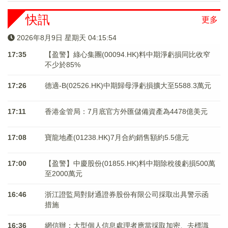
快訊
更多
2026年8月9日 星期天 04:15:55
17:35
【盈警】綠心集團(00094.HK)料中期淨虧損同比收窄
不少於85%
17:26
德適-B(02526.HK)中期歸母淨虧損擴大至5588.3萬元
17:11
香港金管局：7月底官方外匯儲備資產為4478億美元
17:08
寶龍地產(01238.HK)7月合約銷售額約5.5億元
17:00
【盈警】中慶股份(01855.HK)料中期除稅後虧損500萬
至2000萬元
16:46
浙江證監局對財通證券股份有限公司採取出具警示函
措施
16:36
網信辦：大型個人信息處理者應當採取加密、去標識