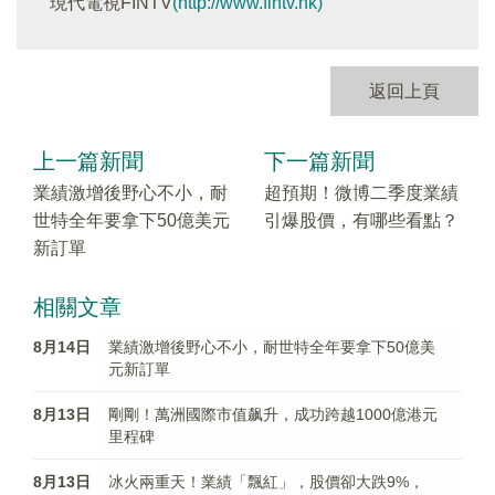
現代電視FINTV
(http://www.fintv.hk)
返回上頁
上一篇新聞
下一篇新聞
業績激增後野心不小，耐
超預期！微博二季度業績
世特全年要拿下50億美元
引爆股價，有哪些看點？
新訂單
相關文章
8月14日
業績激增後野心不小，耐世特全年要拿下50億美
元新訂單
8月13日
剛剛！萬洲國際市值飙升，成功跨越1000億港元
里程碑
8月13日
冰火兩重天！業績「飄紅」，股價卻大跌9%，