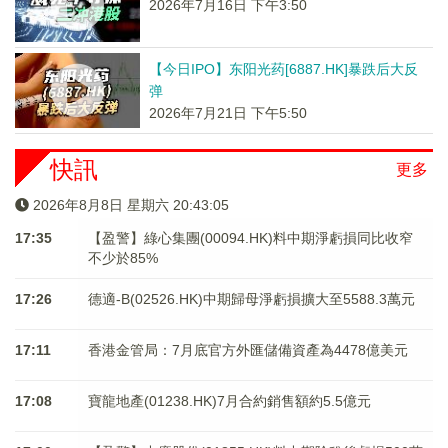
2026年7月16日 下午3:50
【今日IPO】东阳光药[6887.HK]暴跌后大反
弹
2026年7月21日 下午5:50
快訊
更多
2026年8月8日 星期六 20:43:05
17:35
【盈警】綠心集團(00094.HK)料中期淨虧損同比收窄
不少於85%
17:26
德適-B(02526.HK)中期歸母淨虧損擴大至5588.3萬元
17:11
香港金管局：7月底官方外匯儲備資產為4478億美元
17:08
寶龍地產(01238.HK)7月合約銷售額約5.5億元