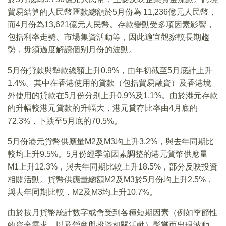
貿易結算的人民幣匯款總額於5月份為 11,236億元人民幣，
而4月份為13,621億元人民幣。存款變動受多項因素影響，
包括利率走勢、市場集資活動等，因此適宜觀察較長期趨
勢，毋須過度解讀個别月份的波動。
5月份貸款與墊款總額上升0.9%，由年初截至5月底計上升
1.4%。其中在香港使用的貸款（包括貿易融資）及香港境
外使用的貸款在5月份分别上升0.9%及1.1%。由於港元存款
的升幅較港元貸款的升幅大，港元貸存比率由4月底的
72.3%，下跌至5月底的70.5%。
5月份港元貨幣供應量M2及M3均上升3.2%，與去年同期比
較均上升9.5%。5月份經季節因素調整的港元貨幣供應量
M1上升12.3%，與去年同期比較上升18.5%，部分反映投資
相關活動。貨幣供應量總額M2及M3於5月份均上升2.5%，
與去年同期比較，M2及M3均上升10.7%。
由於按月貨幣統計數字或會受到各種短期因素（例如季節性
的資金需求，以及營商與投資相關活動）影響而出現波動，