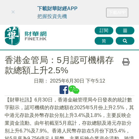
財華智庫網
FINTV
FINMETA
財華證券
媒體矩陣
下載財華財經APP
×
下載APP
智庫沙龍
聯絡我們
把握投資先機
訂閱
简
香港金管局：5月認可機構存
款總額上升2.5%
日期：
2025年6月30日 下午5:12
【財華社訊】6月30日，香港金融管理局今日發表的統計數
字顯示，認可機構的存款總額在2025年5月份上升2.5%，其
中港元存款及外幣存款分别上升3.4%及1.8%，主要反映企
業資金流動。由年初截至5月底計，存款總額及港元存款分
别上升6.7%及7.9%。香港人民幣存款在5月份下跌5.4%，
於5月底為9,756億元人民幣，主要反映企業資金流動。跨境