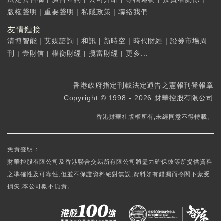
版權聲明
|
重要聲明
|
私隱政策
|
聯絡我們
友情鏈接
清博智能
|
艾媒諮詢
|
和訊
|
新時空
|
時代財經
|
證券市場周
刊
|
壹財信
|
權衡財經
|
攬富財經
|
更多...
香港政府指定刊載法定通告之憲報刊登報章
Copyright © 1998 - 2026 財華控股有限公司
香港財華社版權所有,未經同意不得轉載。
免責聲明：
財華控股有限公司及香港聯合交易所有限公司將盡力確保彼等所提供資料
之準確性及可靠性,但並不保證資料絕對無誤,資料如有錯漏而令閣下蒙受
損失,本公司概不負責。