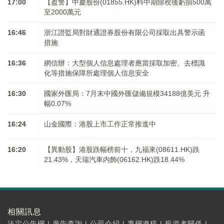
17:00
【盈警】中慶股份(01855.HK)料中期除稅後虧損500萬
至2000萬元
16:46
浙江證監局對財通證券股份有限公司採取出具警示函
措施
16:36
網信辦：大型個人信息處理者應當採取加密、去標識
化等措施保障所處理個人信息安全
16:30
國家外匯局：7月末中國外匯儲備規模34188億美元 升
幅0.07%
16:24
山金國際：港股上市工作正常推進中
16:20
【異動股】港股跌幅榜前十，九福來(08611.HK)跌
21.43%，天瑞汽車内飾(06162.HK)跌18.44%
相關訊息
法定公告欄
|
廣告查詢
|
公司介紹
|
專欄邀稿
|
投資者關係
|