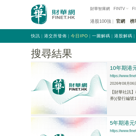
財華智庫網
FINTV
F
港股100強
官網
榜
快訊
港交所發佈
今日IPO
一圖解碼
港股解碼
搜尋結果
10年期港
https://www.fi
2026年08月06
【財華社訊】
券)(發行編號10
5年期港元
https://www.fi