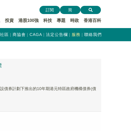
訂閱
简
遞
投資
港股100強
科技
專題
時政
香港百科
社區
商協會
CAGA
法定公告欄
服務
聯絡我們
標
設債券計劃下推出的10年期港元特區政府機構債券(債