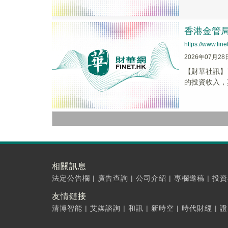
香港金管局
https://www.fi
2026年07月28
【財華社訊】
的投資收入，
相關訊息
法定公告欄
|
廣告查詢
|
公司介紹
|
專欄邀稿
|
投資
友情鏈接
清博智能
|
艾媒諮詢
|
和訊
|
新時空
|
時代財經
|
證