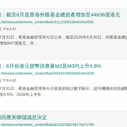
：截至6月底香港外匯基金總資產增加至44636億港元
net.hk/newscenter/news_content/6a6c611c230829d4634e5939
日 下午4:47
月31日，香港金融管理局今日公布，截至2026年6月30日，外匯基金總資產
加847億港元，外...
：6月份港元貨幣供應量M2及M3均上升0.8%
net.hk/newscenter/news_content/6a6c6043230829d4634e5938
日 下午4:42
7月31日，香港金融管理局今日發表的統計數字顯示，認可機構的存款總額在2
.5%。2026年上半年...
局回應美聯儲議息決定
net.hk/newscenter/news_content/6a6ab2a5230829917bb7c784