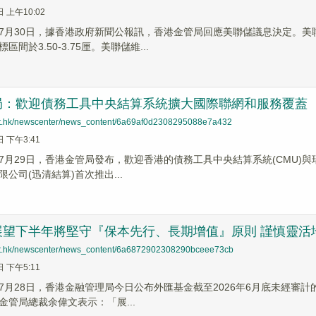
日 上午10:02
7月30日，據香港政府新聞公報訊，香港金管局回應美聯儲議息決定。
間於3.50-3.75厘。美聯儲維...
局：歡迎債務工具中央結算系統擴大國際聯網和服務覆蓋
net.hk/newscenter/news_content/6a69af0d2308295088e7a432
日 下午3:41
7月29日，香港金管局發布，歡迎香港的債務工具中央結算系統(CMU)與瑞
公司(迅清結算)首次推出...
展望下半年將堅守『保本先行、長期增值』原則 謹慎靈活
net.hk/newscenter/news_content/6a6872902308290bceee73cb
日 下午5:11
7月28日，香港金融管理局今日公布外匯基金截至2026年6月底未經審計的
金管局總裁余偉文表示：「展...