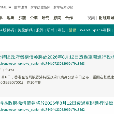
INMETA
財華證券
財華
媒體矩陣
財華
智庫沙龍
單
地圖
沙龍
企業
研究
顧問
合作
視頻
財經速
A股解碼
美股解碼
股評
研報
專訪
活動
Web3 Space專欄
元特區政府機構債券將於2026年8月12日透過重開進行投
net.hk/newscenter/news_content/6a744b0723082966d79a34d3
日 下午4:51
8月6日，香港金管局以香港特區政府代表身分於今日公布，重開在基礎建
GB3507001)，作10年期...
特區政府機構債券將於2026年8月12日透過重開進行投標
net.hk/newscenter/news_content/6a74494d23082966d79a34d2