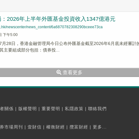
：2026年上半年外匯基金投資收入1347億港元
net.hk/newscenter/news_content/6a6870782308290bceee73ca
日 下午5:00
7月28日，香港金融管理局今日公布外匯基金截至2026年6月底未經審計的
其主要組成部分包括：債券投...
查看更多
者關係
|
版權聲明
|
重要聲明
|
私隱政策
|
聯絡我們
券市場周刊
|
壹財信
|
權衡財經
|
攬富財經
|
更多...