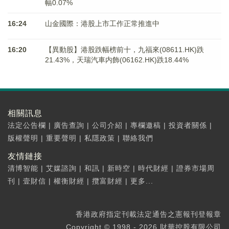
幅0.07%
16:24
山金國際：港股上市工作正常推進中
16:20
【異動股】港股跌幅榜前十，九福來(08611.HK)跌
21.43%，天瑞汽車内飾(06162.HK)跌18.44%
相關訊息
法定公告欄
|
廣告查詢
|
公司介紹
|
專欄邀稿
|
投資者關係
|
版權聲明
|
重要聲明
|
私隱政策
|
聯絡我們
友情鏈接
清博智能
|
艾媒諮詢
|
和訊
|
新時空
|
時代財經
|
證券市場周
刊
|
壹財信
|
權衡財經
|
攬富財經
|
更多...
香港政府指定刊載法定通告之憲報刊登報章
Copyright © 1998 - 2026 財華控股有限公司