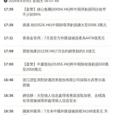
2026年8月9日 星期天 06:07:48
17:35
【盈警】綠心集團(00094.HK)料中期淨虧損同比收窄
不少於85%
17:26
德適-B(02526.HK)中期歸母淨虧損擴大至5588.3萬元
17:11
香港金管局：7月底官方外匯儲備資產為4478億美元
17:08
寶龍地產(01238.HK)7月合約銷售額約5.5億元
17:00
【盈警】中慶股份(01855.HK)料中期除稅後虧損500萬
至2000萬元
16:46
浙江證監局對財通證券股份有限公司採取出具警示函
措施
16:36
網信辦：大型個人信息處理者應當採取加密、去標識
化等措施保障所處理個人信息安全
16:30
國家外匯局：7月末中國外匯儲備規模34188億美元 升