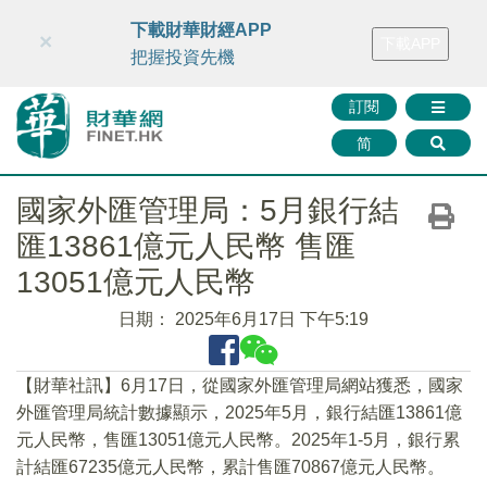
財華智庫網
FINTV
FINMETA
財華證券
媒體矩陣
下載財華財經APP
×
下載APP
智庫沙龍
聯絡我們
把握投資先機
訂閱
简
國家外匯管理局：5月銀行結
匯13861億元人民幣 售匯
13051億元人民幣
日期：
2025年6月17日 下午5:19
【財華社訊】6月17日，從國家外匯管理局網站獲悉，國家
外匯管理局統計數據顯示，2025年5月，銀行結匯13861億
元人民幣，售匯13051億元人民幣。2025年1-5月，銀行累
計結匯67235億元人民幣，累計售匯70867億元人民幣。