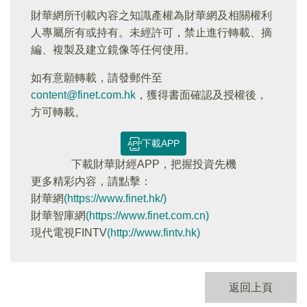
財華網所刊載內容之知識產權為財華網及相關權利
人專屬所有或持有。未經許可，禁止進行轉載、摘
編、複製及建立鏡像等任何使用。
如有意願轉載，請發郵件至
content@finet.com.hk
，獲得書面確認及授權後，
方可轉載。
下載APP
下載財華財經APP，把握投資先機
更多精彩内容，請點擊：
財華網
(https://www.finet.hk/)
財華智庫網
(https://www.finet.com.cn)
現代電視FINTV
(http://www.fintv.hk)
返回上頁