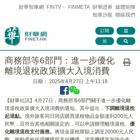
財華智庫網
FINTV
FINMETA
財華證券
媒體矩陣
智庫沙龍
聯絡我們
訂閱
简
商務部等6部門：進一步優化
離境退稅政策擴大入境消費
日期：
2025年4月27日 上午11:18
【財華社訊】4月27日，商務部等6部門關于進一步優化離
境退稅政策擴大入境消費的通知。其中提出，
下調離境退稅
起退點。
境外旅客同日同店購買退稅物品金額達到200元人
民幣，且符合其他相關規定的，可以申請辦理離境退稅。
優
化離境退稅支付服務。
將現金退稅限額上調至20000元人民
幣。推動退稅代理機構與支付機構、清算機構等加強合作，