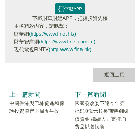
下載APP
下載財華財經APP，把握投資先機
更多精彩内容，請點擊：
財華網
(https://www.finet.hk/)
財華智庫網
(https://www.finet.com.cn)
現代電視FINTV
(http://www.fintv.hk)
返回上頁
上一篇新聞
下一篇新聞
中國香港與巴林促進和保
國家發改委下達今年第二
護投資協定下周五生效
批810億元超長期特别國
債資金 繼續大力支持消
費品以舊換新