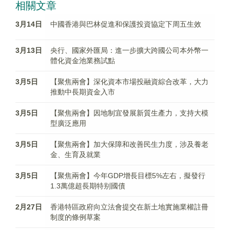
相關文章
3月14日
中國香港與巴林促進和保護投資協定下周五生效
3月13日
央行、國家外匯局：進一步擴大跨國公司本外幣一
體化資金池業務試點
3月5日
【聚焦兩會】深化資本市場投融資綜合改革，大力
推動中長期資金入市
3月5日
【聚焦兩會】因地制宜發展新質生產力，支持大模
型廣泛應用
3月5日
【聚焦兩會】加大保障和改善民生力度，涉及養老
金、生育及就業
3月5日
【聚焦兩會】今年GDP增長目標5%左右，擬發行
1.3萬億超長期特别國債
2月27日
香港特區​政府向立法會提交在新土地實施業權註冊
制度的條例草案