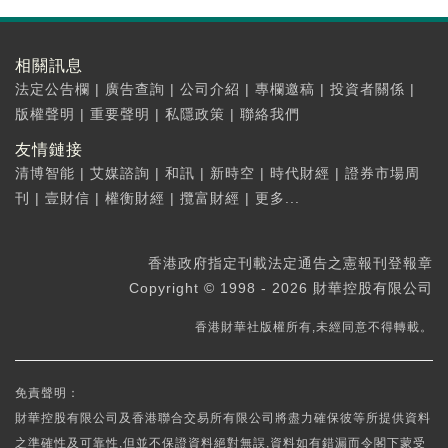
相關訊息
法定公告欄
|
廣告查詢
|
公司介紹
|
專欄邀稿
|
投資者關係
|
版權聲明
|
重要聲明
|
私隱政策
|
聯絡我們
友情鏈接
清博智能
|
艾媒諮詢
|
和訊
|
新時空
|
時代財經
|
證券市場周
刊
|
壹財信
|
權衡財經
|
攬富財經
|
更多...
香港政府指定刊載法定通告之憲報刊登報章
Copyright © 1998 - 2026 財華控股有限公司
香港財華社版權所有,未經同意不得轉載。
免責聲明：
財華控股有限公司及香港聯合交易所有限公司將盡力確保彼等所提供資料
之準確性及可靠性,但並不保證資料絕對無誤,資料如有錯漏而令閣下蒙受