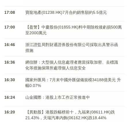
17:08
寶龍地產(01238.HK)7月合約銷售額約5.5億元
17:00
【盈警】中慶股份(01855.HK)料中期除稅後虧損500萬
至2000萬元
16:46
浙江證監局對財通證券股份有限公司採取出具警示函
措施
16:36
網信辦：大型個人信息處理者應當採取加密、去標識
化等措施保障所處理個人信息安全
16:30
國家外匯局：7月末中國外匯儲備規模34188億美元 升
幅0.07%
16:24
山金國際：港股上市工作正常推進中
16:20
【異動股】港股跌幅榜前十，九福來(08611.HK)跌
21.43%，天瑞汽車内飾(06162.HK)跌18.44%