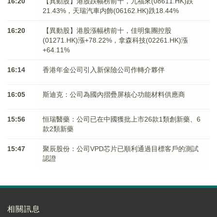
16:20
【異動股】港股跌幅榜前十，九福來(08611.HK)跌
21.43%，天瑞汽車内飾(06162.HK)跌18.44%
16:20
【異動股】港股漲幅榜前十，佳明集團控股
(01271.HK)漲+78.22%，拿森科技(02261.HK)漲
+64.11%
16:14
香港年金公司引入新保險公司作轉介夥伴
16:05
斯迪克：公司為國內摺疊屏核心功能材料供應商
15:56
恒瑞醫藥：公司已在中國獲批上市26款1類創新藥、6
款2類新藥
15:47
聚辰股份：公司VPD芯片已順利通過目標客戶的測試
認證
相關訊息