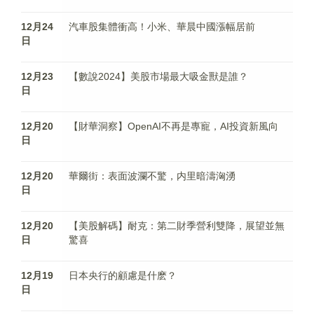
12月24
汽車股集體衝高！小米、華晨中國漲幅居前
日
12月23
【數說2024】美股市場最大吸金獸是誰？
日
12月20
【財華洞察】OpenAI不再是專寵，AI投資新風向
日
12月20
華爾街：表面波瀾不驚，内里暗濤洶湧
日
12月20
【美股解碼】耐克：第二財季營利雙降，展望並無
日
驚喜
12月19
日本央行的顧慮是什麽？
日