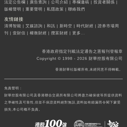
法定公告欄
|
廣告查詢
|
公司介紹
|
專欄邀稿
|
投資者關係
|
版權聲明
|
重要聲明
|
私隱政策
|
聯絡我們
友情鏈接
清博智能
|
艾媒諮詢
|
和訊
|
新時空
|
時代財經
|
證券市場周
刊
|
壹財信
|
權衡財經
|
攬富財經
|
更多...
香港政府指定刊載法定通告之憲報刊登報章
Copyright © 1998 - 2026 財華控股有限公司
香港財華社版權所有,未經同意不得轉載。
免責聲明：
財華控股有限公司及香港聯合交易所有限公司將盡力確保彼等所提供資料
之準確性及可靠性,但並不保證資料絕對無誤,資料如有錯漏而令閣下蒙受
損失,本公司概不負責。