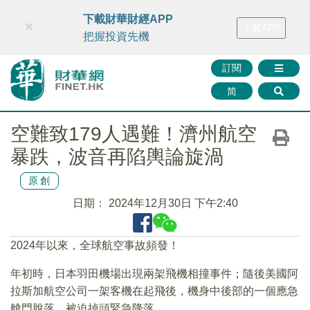
財華智庫網
FINTV
FINMETA
財華證券
媒體矩陣
下載財華財經APP
×
下載APP
智庫沙龍
聯絡我們
把握投資先機
訂閱
简
空難致179人遇難！濟州航空
暴跌，波音再陷輿論旋渦
原創
日期：
2024年12月30日 下午2:40
2024年以來，全球航空事故頻發！
年初時，日本羽田機場出現兩架飛機相撞事件；隨後美國阿
拉斯加航空公司一架客機在起飛後，機身中後部的一個應急
艙門脫落，被迫掉頭緊急降落。