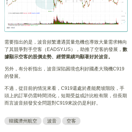
需要指出的是，波音頻繁遭遇質量危機也導致大量需求轉向
了其競爭對手空客（EADSY.US），助推了空客的發展，
數
據顯示空客的股價走勢、經營業績均顯著好於波音。
另外，有分析指出，波音深陷困境也利好國產大飛機C919
的發展。
不過，從目前的情況來看，C919還處於產能爬坡階段，手
頭上的訂單仍需時間消化，短期受益或許比較有限，但長期
而言波音頻發安全問題對C919來說仍是利好。
韓國濟州航空
波音
空客