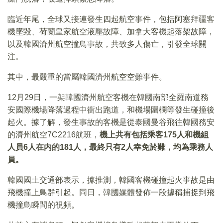
臨近年尾，全球又接連發生四起航空事件，包括阿塞拜疆客
機墜毀、荷蘭皇家航空液壓故障、加拿大客機起落架故障，
以及韓國濟州航空撞鳥事故，共致多人傷亡，引發全球關
注。
其中，最嚴重的當屬韓國濟州航空空難事件。
12月29日，一架韓國濟州航空客機在韓國南部全羅南道務
安國際機場降落過程中衝出跑道，和機場圍欄等發生碰撞後
起火。據了解，發生事故的客機是從泰國曼谷飛往韓國務安
的濟州航空7C2216航班，
機上共有包括乘客175人和機組
人員6人在内的181人，最終只有2人幸免於難，均為乘務人
員。
韓國國土交通部表示，據推測，韓國客機碰撞起火事故是由
飛機撞上鳥群引起。同日，韓國媒體發佈一段據稱捕捉到飛
機撞鳥瞬間的視頻。