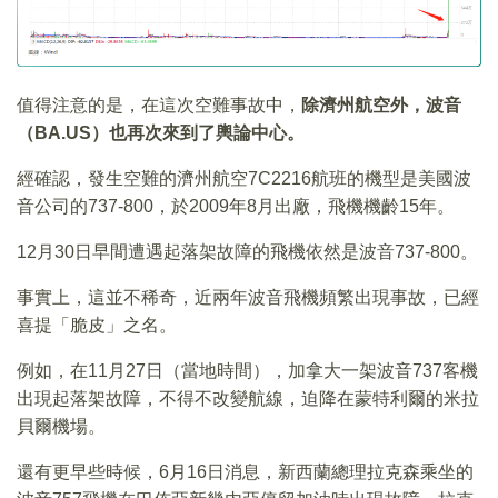
值得注意的是，在這次空難事故中，
除濟州航空外，波音
（BA.US）也再次來到了輿論中心。
經確認，發生空難的濟州航空7C2216航班的機型是美國波
音公司的737-800，於2009年8月出廠，飛機機齡15年。
12月30日早間遭遇起落架故障的飛機依然是波音737-800。
事實上，這並不稀奇，近兩年波音飛機頻繁出現事故，已經
喜提「脆皮」之名。
例如，在11月27日（當地時間），加拿大一架波音737客機
出現起落架故障，不得不改變航線，迫降在蒙特利爾的米拉
貝爾機場。
還有更早些時候，6月16日消息，新西蘭總理拉克森乘坐的