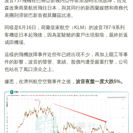
波音757飛機在巴佈亞新幾内亞停留加油時出現故障，拉克
森改乘商業航班飛往日本，與其同行的新西蘭媒體和商務代
表團則滞留巴新首都莫爾茲比港。
同樣是6月16日，荷蘭皇家航空（KLM）的波音787-9系列
客機從日本起飛後，因為駕駛艙的窗戶出現裂痕，最終折返
成田機場。
這樣的飛機故障事件近些年已經出現不少，再加上罷工等事
件的影響，波音的聲譽、業績、股價均遭受嚴重打擊，公司
也站在了風口浪尖之上。
據悉，在濟州航空空難事件之後，
波音夜盤一度大跌5%。