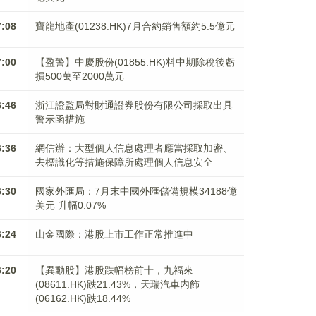
7:08
寶龍地產(01238.HK)7月合約銷售額約5.5億元
7:00
【盈警】中慶股份(01855.HK)料中期除稅後虧
損500萬至2000萬元
6:46
浙江證監局對財通證券股份有限公司採取出具
警示函措施
6:36
網信辦：大型個人信息處理者應當採取加密、
去標識化等措施保障所處理個人信息安全
6:30
國家外匯局：7月末中國外匯儲備規模34188億
美元 升幅0.07%
6:24
山金國際：港股上市工作正常推進中
6:20
【異動股】港股跌幅榜前十，九福來
(08611.HK)跌21.43%，天瑞汽車内飾
(06162.HK)跌18.44%