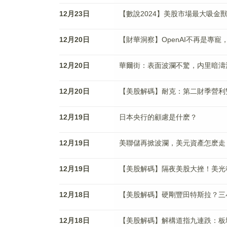
12月23日
【數說2024】美股市場最大吸金
12月20日
【財華洞察】OpenAI不再是專寵
12月20日
華爾街：表面波瀾不驚，内里暗濤
12月20日
【美股解碼】耐克：第二財季營利
12月19日
日本央行的顧慮是什麽？
12月19日
美聯儲再掀波瀾，美元資產怎麽走
12月19日
【美股解碼】隔夜美股大挫！美光
12月18日
【美股解碼】硬剛豐田特斯拉？三
12月18日
【美股解碼】解構道指九連跌：板