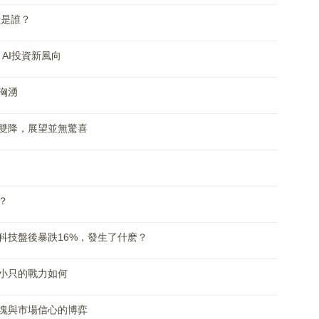
獸是誰？
，AI投資新風向
洶湧
雙降，展望並無驚喜
？
科技盤後暴跌16%，發生了什麽？
小只的戰力如何
塊與市場信心的博弈