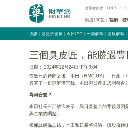
財華智庫網
FINTV
F
港股100強
官網
榜
快訊
港交所發佈
今日IPO
一圖解碼
港股解碼
三個臭皮匠，能勝過豐
日期：
2024年12月24日 下午3:04
僅數日的傳聞之後，本田（HMC.US）、日產（72
簽署了一份諒解備忘錄。本田與日產正式開啓合
為何
合並
？
本田社長三部敏宏表示，與日產整合的背後原因
興企業的崛起。
根據諒解備忘錄，本田和日產將通過一項股份轉