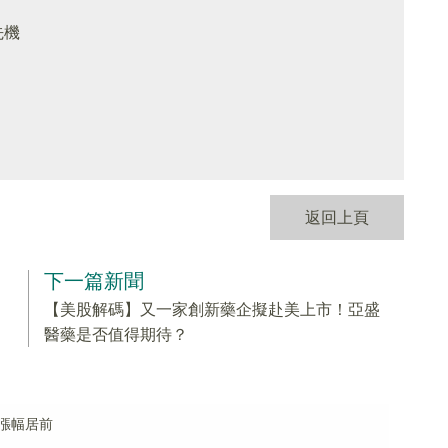
先機
返回上頁
下一篇新聞
【美股解碼】又一家創新藥企擬赴美上市！亞盛
醫藥是否值得期待？
漲幅居前