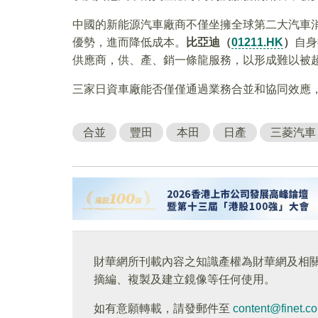
中國的新能源汽車廠商不僅坐擁全球第二大汽車
優勢，進而降低成本。
比亞迪（
01211.HK
）
自身
供應商，供、產、銷一條龍服務，以形成難以被
三家日資車廠能否僅僅通過業務合並和協同效應
合並
豐田
本田
日產
三菱汽車
財華網所刊載內容之知識產權為財華網及相
摘編、複製及建立鏡像等任何使用。
如有意願轉載，請發郵件至
content@finet.c