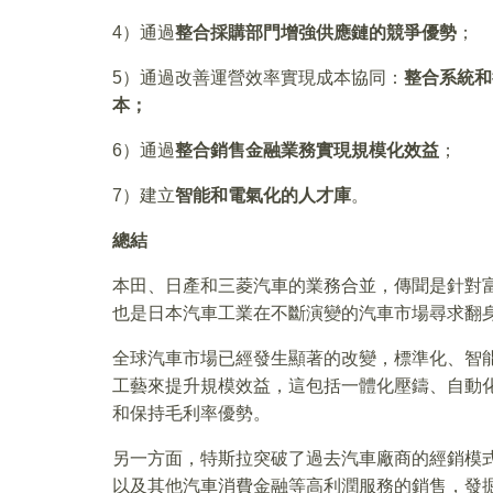
4）通過
整合採購部門增強供應鏈的競爭優勢
；
5）通過改善運營效率實現成本協同：
整合系統和
本；
6）通過
整合銷售金融業務實現規模化效益
；
7）建立
智能和電氣化的人才庫
。
總結
本田、日產和三菱汽車的業務合並，傳聞是針對
也是日本汽車工業在不斷演變的汽車市場尋求翻
全球汽車市場已經發生顯著的改變，標準化、智
工藝來提升規模效益，這包括一體化壓鑄、自動化生
和保持毛利率優勢。
另一方面，特斯拉突破了過去汽車廠商的經銷模式
以及其他汽車消費金融等高利潤服務的銷售，發