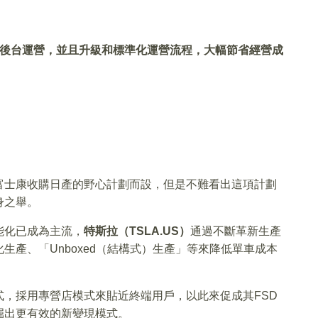
後台運營，並且升級和標準化運營流程，大幅節省經營成
富士康收購日產的野心計劃而設，但是不難看出這項計劃
身之舉。
能化已成為主流，
特斯拉（TSLA.US）
通過不斷革新生產
產、「Unboxed（結構式）生產」等來降低單車成本
，採用專營店模式來貼近終端用戶，以此來促成其FSD
掘出更有效的新變現模式。