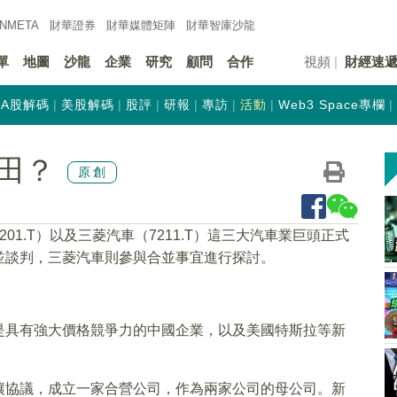
INMETA
財華證券
財華
媒體矩陣
財華
智庫沙龍
單
地圖
沙龍
企業
研究
顧問
合作
視頻
財經速
A股解碼
美股解碼
股評
研報
專訪
活動
Web3 Space專欄
田？
原創
01.T）以及三菱汽車（7211.T）這三大汽車業巨頭正式
並談判，三菱汽車則參與合並事宜進行探討。
是具有強大價格競爭力的中國企業，以及美國特斯拉等新
讓協議，成立一家合營公司，作為兩家公司的母公司。新