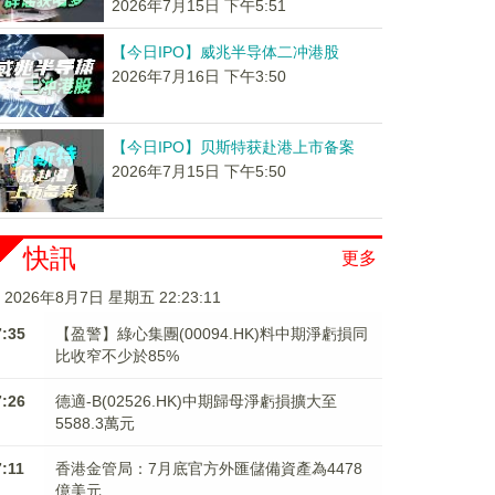
2026年7月15日 下午5:51
【今日IPO】威兆半导体二冲港股
2026年7月16日 下午3:50
【今日IPO】贝斯特获赴港上市备案
2026年7月15日 下午5:50
快訊
更多
2026年8月7日 星期五 22:23:12
7:35
【盈警】綠心集團(00094.HK)料中期淨虧損同
比收窄不少於85%
7:26
德適-B(02526.HK)中期歸母淨虧損擴大至
5588.3萬元
7:11
香港金管局：7月底官方外匯儲備資產為4478
億美元