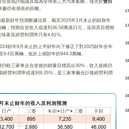
者合並或許能讓其成為全球第三大汽車集團，僅次於
豐田
車廠仍有很長的距離。
1
的最新財年預測數據估算，截至2025年3月末止的財政年
1
萬輛；預期合並收入或達到36.58萬億日元，這與其目標相
味著其經營利潤率只有4.81%。
1
24財年9月末止的上半財年向下修正了對2025財年全年
9.4百萬輛，低於上個財年的944.3萬輛。
1
仍較三家車企合並後的銷量目標高出30%，收入規模仍
預期經營利潤率或達到9.35%，是三家車廠合計後經營利潤
1
1
1